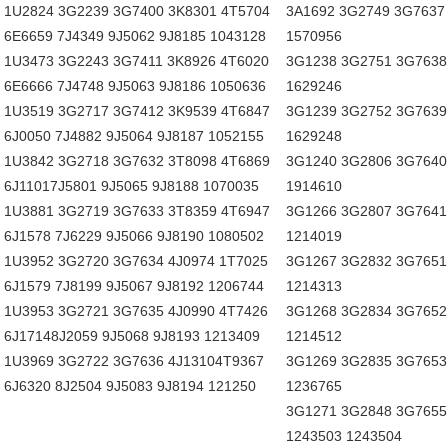
1U2824 3G2239 3G7400 3K8301 4T5704
3A1692 3G2749 3G7637 
6E6659 7J4349 9J5062 9J8185 1043128
1570956
1U3473 3G2243 3G7411 3K8926 4T6020
3G1238 3G2751 3G7638 
6E6666 7J4748 9J5063 9J8186 1050636
1629246
1U3519 3G2717 3G7412 3K9539 4T6847
3G1239 3G2752 3G7639 
6J0050 7J4882 9J5064 9J8187 1052155
1629248
1U3842 3G2718 3G7632 3T8098 4T6869
3G1240 3G2806 3G7640 
6J11017J5801 9J5065 9J8188 1070035
1914610
1U3881 3G2719 3G7633 3T8359 4T6947
3G1266 3G2807 3G7641 
6J1578 7J6229 9J5066 9J8190 1080502
1214019
1U3952 3G2720 3G7634 4J0974 1T7025
3G1267 3G2832 3G7651 
6J1579 7J8199 9J5067 9J8192 1206744
1214313
1U3953 3G2721 3G7635 4J0990 4T7426
3G1268 3G2834 3G7652 
6J17148J2059 9J5068 9J8193 1213409
1214512
1U3969 3G2722 3G7636 4J13104T9367
3G1269 3G2835 3G7653 
6J6320 8J2504 9J5083 9J8194 121250
1236765
3G1271 3G2848 3G7655 
1243503 1243504