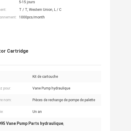
5-15 jours
ent:
T / T, Western Union, L / C
ionnement:
1000pcs/month
tor Cartridge
Kit de cartouche
z pour:
Vane Pump hydraulique
re nom:
Pièces de rechange de pompe de palette
ie:
Un an
95 Vane Pump Parts hydraulique
,