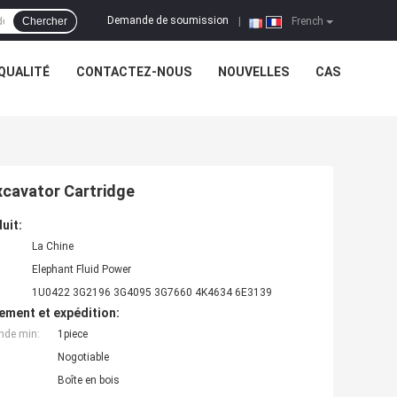
Demande de soumission
Chercher
|
French
QUALITÉ
CONTACTEZ-NOUS
NOUVELLES
CAS
xcavator Cartridge
uit:
La Chine
Elephant Fluid Power
1U0422 3G2196 3G4095 3G7660 4K4634 6E3139
ement et expédition:
nde min:
1piece
Nogotiable
Boîte en bois