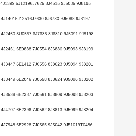
4J1399 5J12196J7625 8J4515 9J5085 9J8195
4J14015J12516J7630 8J6730 9J5088 9J8197
4J2460 5U0557 6J7635 8J6810 9J5091 9J8198
4J2461 6E0838 7J0554 8J6886 9J5093 9J8199
4J3447 6E1412 7J0556 8J8623 9J5094 9J8201
4J3449 6E2046 7J0558 8J8624 9J5096 9J8202
4J3538 6E2387 7J0561 8J8809 9J5098 9J8203
4J4707 6E2396 7J0562 8J8813 9J5099 9J8204
4J7948 6E2928 7J0565 9J5042 9J51019T0486