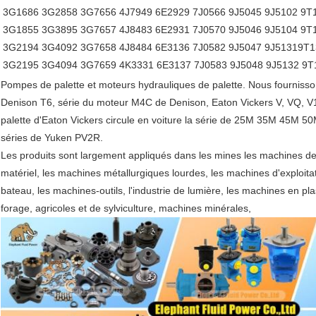
3G1686 3G2858 3G7656 4J7949 6E2929 7J0566 9J5045 9J5102 9T
3G1855 3G3895 3G7657 4J8483 6E2931 7J0570 9J5046 9J5104 9T
3G2194 3G4092 3G7658 4J8484 6E3136 7J0582 9J5047 9J51319T1
3G2195 3G4094 3G7659 4K3331 6E3137 7J0583 9J5048 9J5132 9T
Pompes de palette et moteurs hydrauliques de palette. Nous fournissons
Denison T6, série du moteur M4C de Denison, Eaton Vickers V, VQ, V1
palette d'Eaton Vickers circule en voiture la série de 25M 35M 45M 50
séries de Yuken PV2R.
Les produits sont largement appliqués dans les mines les machines de
matériel, les machines métallurgiques lourdes, les machines d'exploita
bateau, les machines-outils, l'industrie de lumière, les machines en p
forage, agricoles et de sylviculture, machines minérales,