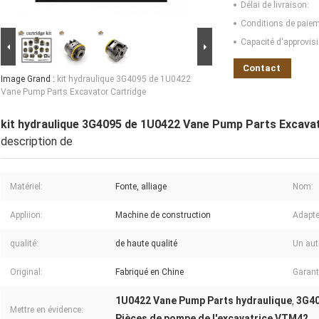
Délai de livraison:
Conditions de paiem
Capacité d'approvis
Contact
Image Grand :
kit hydraulique 3G4095 de 1U0422
Vane Pump Parts Excavator Cartridge
kit hydraulique 3G4095 de 1U0422 Vane Pump Parts Excava
description de
Matériel:
Fonte, alliage
Nom:
Appliion:
Machine de construction
Adapte
qualité:
de haute qualité
Un aut
Original:
Fabriqué en Chine
Garant
1U0422 Vane Pump Parts hydraulique
3G40
,
Mettre en évidence:
Pièces de pompe de l'excavatrice VTM42