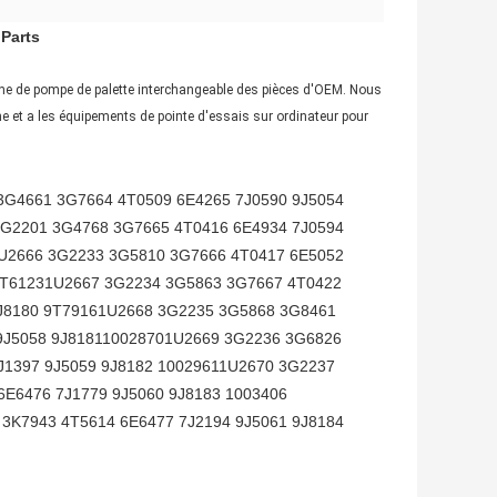
Parts
uche de pompe de palette interchangeable des pièces d'OEM. Nous
e et a les équipements de pointe d'essais sur ordinateur pour
3G4661 3G7664 4T0509 6E4265 7J0590 9J5054
3G2201 3G4768 3G7665 4T0416 6E4934 7J0594
1U2666 3G2233 3G5810 3G7666 4T0417 6E5052
9T61231U2667 3G2234 3G5863 3G7667 4T0422
9J8180 9T79161U2668 3G2235 3G5868 3G8461
9J5058 9J818110028701U2669 3G2236 3G6826
J1397 9J5059 9J8182 10029611U2670 3G2237
6E6476 7J1779 9J5060 9J8183 1003406
3K7943 4T5614 6E6477 7J2194 9J5061 9J8184