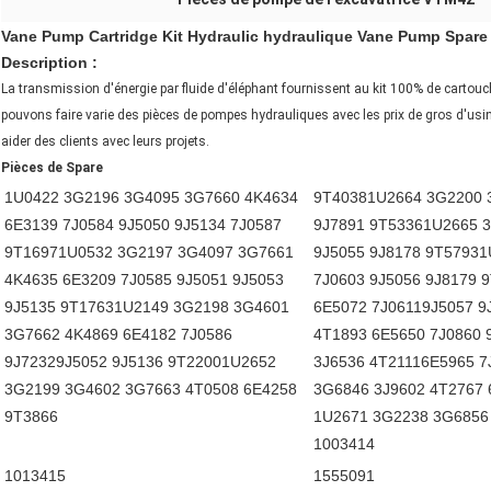
Vane Pump Cartridge Kit Hydraulic hydraulique Vane Pump Spare 
Description :
La transmission d'énergie par fluide d'éléphant fournissent au kit 100% de carto
pouvons faire varie des pièces de pompes hydrauliques avec les prix de gros d'usin
aider des clients avec leurs projets.
Pièces de Spare
1U0422 3G2196 3G4095 3G7660 4K4634
9T40381U2664 3G2200 
6E3139 7J0584 9J5050 9J5134 7J0587
9J7891 9T53361U2665 
9T16971U0532 3G2197 3G4097 3G7661
9J5055 9J8178 9T5793
4K4635 6E3209 7J0585 9J5051 9J5053
7J0603 9J5056 9J8179 
9J5135 9T17631U2149 3G2198 3G4601
6E5072 7J06119J5057 
3G7662 4K4869 6E4182 7J0586
4T1893 6E5650 7J0860 
9J72329J5052 9J5136 9T22001U2652
3J6536 4T21116E5965 7
3G2199 3G4602 3G7663 4T0508 6E4258
3G6846 3J9602 4T2767 
9T3866
1U2671 3G2238 3G6856 
1003414
1013415
1555091