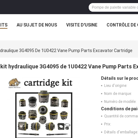
ITS
AU SUJET DE NOUS
VISITE D'USINE
CONTRÔLE DE 
ydraulique 3G4095 De 1U0422 Vane Pump Parts Excavator Cartridge
kit hydraulique 3G4095 de 1U0422 Vane Pump Parts E
Détails sur le prod
Lieu d'origine:
Nom de marque:
Numéro de modèle:
Conditions de pai
Quantité de comma
Prix:
Détails d'emballage: