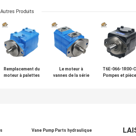
Autres Produits
Remplacement du
Le moteur à
T6E-066-1R00-
moteur à palettes
vannes de la série
Pompes et pièc
série M Eaton
M d'Eaton Vikers
de chariot
Vikers
36M115A 11C20 /
fabriquées en
46M185A1C20
DANFOSS
Chine
312072-3
remplacement
LAI
es
Vane Pump Parts hydraulique