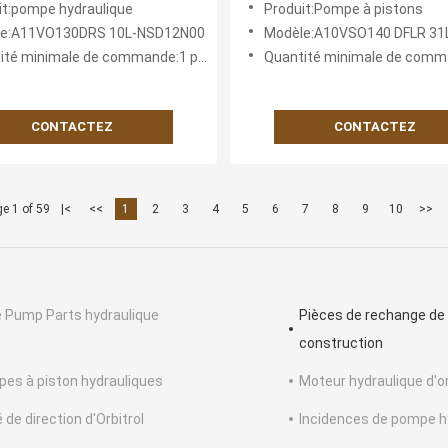
it:pompe hydraulique
Produit:Pompe à pistons
nance de Chine une
de mise à niveau nationale p
le:A11VO130DRS 10L-NSD12N00
Modèle:A10VSO140 DFLR 31LP
n nationale stable, efficace
systèmes hydrauliques à ha
té minimale de commande:1 pièce
Quantité minimale de command
e.
performance.
CONTACTEZ
CONTACTEZ
e 1 of 59
|<
<<
1
2
3
4
5
6
7
8
9
10
>>
 Pump Parts hydraulique
Pièces de rechange de
construction
es à piston hydrauliques
Moteur hydraulique d'o
 de direction d'Orbitrol
Incidences de pompe h