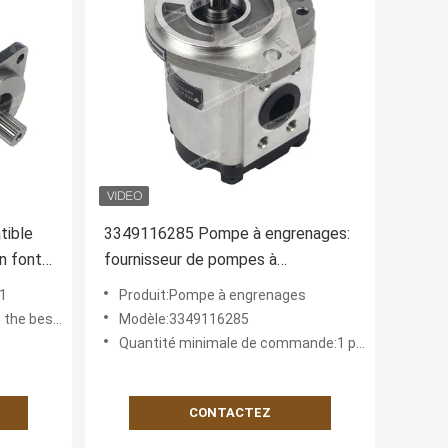
ible
3349116285 Pompe à engrenages:
n fonte
fournisseur de pompes à
+
engrenages de remplacement de
1
Produit:Pompe à engrenages
haute qualité en Chine.
 best offer
Modèle:3349116285
Quantité minimale de commande:1 pièce
CONTACTEZ