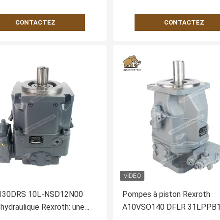
CONTACTEZ
CONTACTEZ
130DRS 10L-NSD12N00
Pompes à piston Rexroth
ydraulique Rexroth: une
A10VSO140 DFLR 31LPPB1
tive de haute performance
une alternative chinoise une option