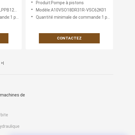
Produit:Pompe à pistons
our les
PB12K59
Modèle:A10VSO18DR31R-VSC62K01
ute
e:1 pièce
Quantité minimale de commande:1 pièce
CONTACTEZ
>|
 machines de
rbite
ydraulique