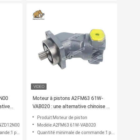
N00
Moteur à pistons A2FM63 61W-
ative
VAB020 : une alternative chinoise –
Solution de transmission
Produit:Moteur de piston
es
hydraulique haute performance
NZD12N00
Modèle:A2FM63 61W-VAB020
e:1 pièce
Quantité minimale de commande:1 pièce