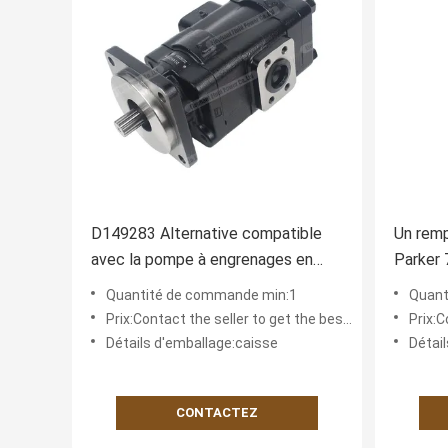
D149283 Alternative compatible
Un remp
avec la pompe à engrenages en
Parker 
fonte Parker | Parfaitement
excelle
Quantité de commande min:1
Quant
compatible
résista
Prix:Contact the seller to get the best offer
Prix:Co
une ins
Détails d'emballage:caisse
Détai
CONTACTEZ