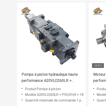
Pompe à piston hydraulique haute
Moteur 
performance A20VLO260LR +
perfor
PVQ4169 + 18 : le produit alternatif
une alt
Produit:Pompe à piston
Produ
de la Chine | Solution d’énergie
solutio
Modèle:A20VLO260LR + PVQ4169 + 18
Modèl
hydraulique de haute fiabilité pour
stable e
Quantité minimale de commande:1 pièce
Quanti
les machines d’ingénierie.