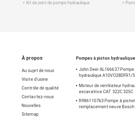
Kit de joint de pompe hydraulique
Pomp
À propos
Pompes à piston hydrauliqu
John Deer AL166637 Pompe 
Au sujet de nous
hydraulique A10VO28DFR1/5
Visite d'usine
en Chine
Moteur de ventilateur hydrau
Contrôle de qualité
excavatrice CAT 322C 325C
Contactez-nous
R986110763 Pompe à piston
Nouvelles
remplacement neuve Bosch
A11VO60 pour SCHWING 10
Sitemap