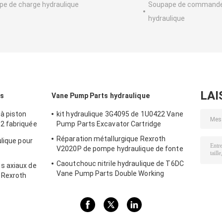
e de charge hydraulique
Soupape de command
hydraulique
LAI
es
Vane Pump Parts hydraulique
à piston
kit hydraulique 3G4095 de 1U0422 Vane
2 fabriquée
Pump Parts Excavator Cartridge
Réparation métallurgique Rexroth
lique pour
V2020P de pompe hydraulique de fonte
Caoutchouc nitrile hydraulique de T6DC
s axiaux de
Vane Pump Parts Double Working
 Rexroth
199591