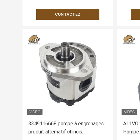
CONTACTEZ
3349116668 pompe à engrenages:
A11VO
produit alternatif chinois.
Pompe h
alterna