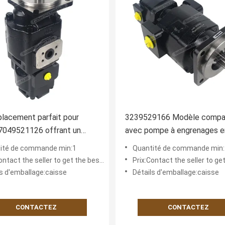
lacement parfait pour
3239529166 Modèle compat
7049521126 offrant un
avec pompe à engrenages e
nt rapport qualité-prix, une
Parker | Ajustement précis 
ité de commande min:1
Quantité de commande min:
nce à l'usure supérieure et
durabilité élevée + support
ntact the seller to get the best offer
Prix:Contact the seller to get the
tallation transparente.
complet
ls d'emballage:caisse
Détails d'emballage:caisse
CONTACTEZ
CONTACTEZ