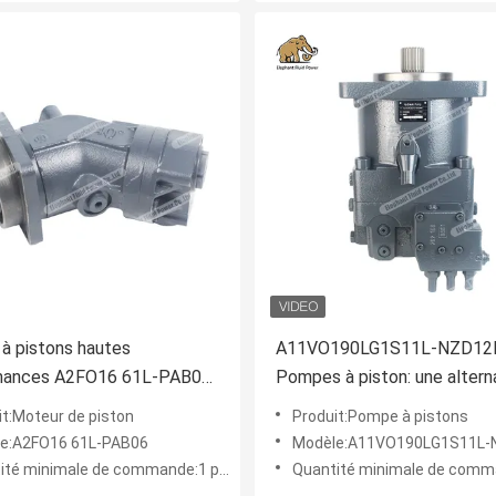
à pistons hautes
A11VO190LG1S11L-NZD12
mances A2FO16 61L-PAB06 :
Pompes à piston: une altern
ernative chinoise – une
domestique fiable pour les
it:Moteur de piston
Produit:Pompe à pistons
n d’énergie hydraulique
systèmes hydrauliques haut
e:A2FO16 61L-PAB06
Modèle:A11VO190LG1S11L-
t fiable.
performances
té minimale de commande:1 pièce
Quantité minimale de command