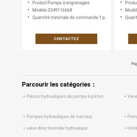
Produit:Pompe à engrenages
Produ
en prove
Modèle:3349116668
Modè
solutio
Quantité minimale de commande:1 pièce
Quanti
et fiabl
CONTACTEZ
Pag
Parcourir les catégories：
Pièces hydrauliques de pompe à piston
Vane
Pompes hydrauliques de tracteur
Pomp
valve directionnelle hydraulique
Unité