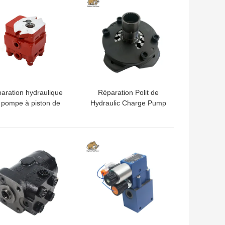
aration hydraulique
Réparation Polit de
 pompe à piston de
Hydraulic Charge Pump
PVD 2B
A4VG90 Rexroth
d'excavatrice
LLEUR PRIX
MEILLEUR PRIX