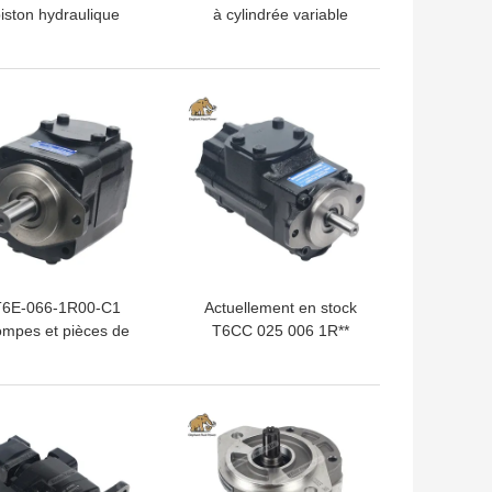
iston hydraulique
à cylindrée variable
tandem Kawasaki
haute pression Parker
112DTP1F9R-9Y14-
robuste
HV
PV140R1K1T1NMMC.
LLEUR PRIX
MEILLEUR PRIX
T6E-066-1R00-C1
Actuellement en stock
mpes et pièces de
T6CC 025 006 1R**
ariot fabriquées en
C111 - Pompes et pièces
Chine
détachées disponibles
pour l'adaptation à
LLEUR PRIX
MEILLEUR PRIX
Parker Denison Pompes
hydrauliques à vannes
fabriquées en Chine