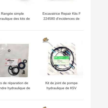
Rangée simple
Excavatrice Repair Kits F
raulique des kits de
224580 d'incidences de
aration d'incidences
la pompe A11V095
 la pompe A2FE160
hydraulique
T7FC070 double
LLEUR PRIX
MEILLEUR PRIX
ts de réparation de
Kit de joint de pompe
indre hydraulique de
hydraulique de K5V
PVD 2B
LLEUR PRIX
MEILLEUR PRIX