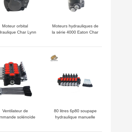
Moteur orbital
Moteurs hydrauliques de
raulique Char Lynn
la série 4000 Eaton Char
-1100-006 109-1100
Lynn 109-1100-006
 la série Eaton 4000
LLEUR PRIX
MEILLEUR PRIX
Ventilateur de
80 litres 6p80 soupape
mmande solénoïde
hydraulique manuelle
bloc hydraulique en
monobloc soupapes en
fonte 5P100F-OT
fonte