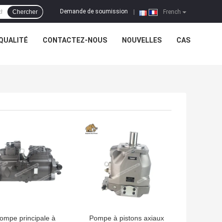
Demande de soumission
Chercher
|
French
QUALITÉ
CONTACTEZ-NOUS
NOUVELLES
CAS
LLEUR PRIX
MEILLEUR PRIX
ompe principale à
Pompe à pistons axiaux