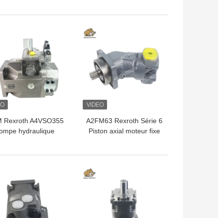
&#39;applique au
haute pression pour
teur 6100D ; 6110B ;
équipement de
0D ; 6115D ; 6125D ;
construction, marché
LLEUR PRIX
MEILLEUR PRIX
6130D ; 6140D
secondaire Parker
263420 ; RE279132
 Rexroth A4VSO355
A2FM63 Rexroth Série 6
ompe hydraulique
Piston axial moteur fixe
exroth AA4VSO355
prix d'usine Expédition
mpe à piston axiale
rapide
x d'usine Expédition
LLEUR PRIX
MEILLEUR PRIX
rapide