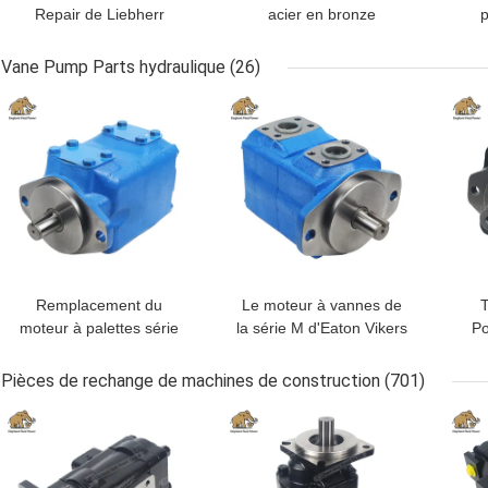
Repair de Liebherr
acier en bronze
p
d'arbre d'entraînement
malléable JRR045 de
de plat de la valve
bloc-cylindres
K3V
Vane Pump Parts hydraulique
(26)
LPVD125
MEILLEUR PRIX
MEILLEUR PRIX
MEI
Remplacement du
Le moteur à vannes de
moteur à palettes série
la série M d'Eaton Vikers
Po
M Eaton Vikers
36M115A 11C20 /
ch
46M185A1C20
DANFOSS 312072-3
Pièces de rechange de machines de construction
(701)
remplacement
MEILLEUR PRIX
MEILLEUR PRIX
MEI