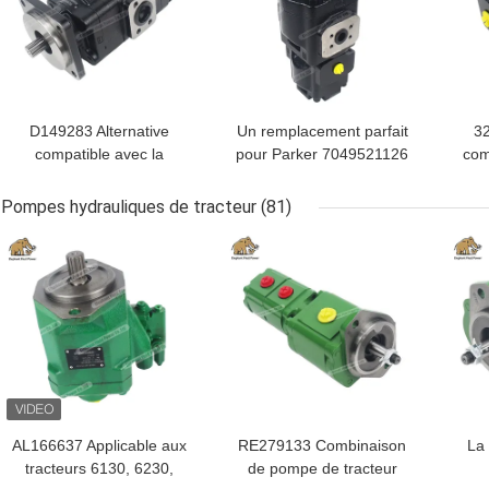
D149283 Alternative
Un remplacement parfait
3
compatible avec la
pour Parker 7049521126
com
pompe à engrenages en
offrant un excellent
à e
fonte Parker |
rapport qualité-prix, une
P
Pompes hydrauliques de tracteur
(81)
Parfaitement compatible
résistance à l'usure
préc
MEILLEUR PRIX
MEILLEUR PRIX
MEI
supérieure et une
installation transparente.
AL166637 Applicable aux
RE279133 Combinaison
La
tracteurs 6130, 6230,
de pompe de tracteur