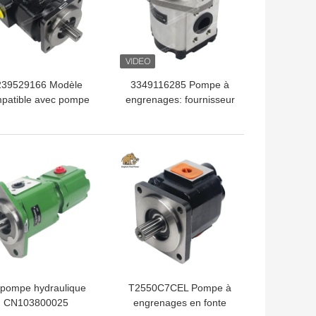
239529166 Modèle
3349116285 Pompe à
patible avec pompe
engrenages: fournisseur
ngrenages en fonte
de pompes à
arker | Ajustement
engrenages de
is + durabilité élevée
remplacement de haute
LLEUR PRIX
MEILLEUR PRIX
+ support complet
qualité en Chine.
 pompe hydraulique
T2550C7CEL Pompe à
CN103800025
engrenages en fonte