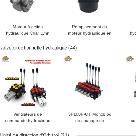
Moteur à action
Remplacement du
hydraulique Char Lynn
moteur hydraulique en
hyd
109-1101 109-1100 109-
orbite BMER-2-80-VD-
109
1102
T2-R
Pour
valve directionnelle hydraulique
(44)
MEILLEUR PRIX
MEILLEUR PRIX
MEI
Ventilateurs de
5P100F-OT Monobloc
commande hydraulique
de soupape de
co
sectionnelle de 350 bar
régulation directionnelle
mono
série DCV60 DCV100
hydraulique P40 P80
Unité de direction d'Orbitrol
(21)