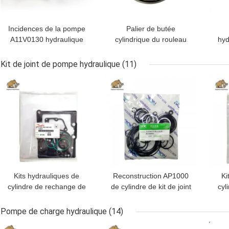
Incidences de la pompe
Palier de butée
A11V0130 hydraulique
cylindrique du rouleau
hyd
T7FC060
rép
de
Kit de joint de pompe hydraulique
(11)
MEILLEUR PRIX
MEILLEUR PRIX
MEI
Kits hydrauliques de
Reconstruction AP1000
Ki
cylindre de rechange de
de cylindre de kit de joint
cyl
joint PV90R75 pour
de pompe hydraulique
Danfoss Sauer
d'ISO9001 12G
Pompe de charge hydraulique
(14)
MEILLEUR PRIX
MEILLEUR PRIX
MEI