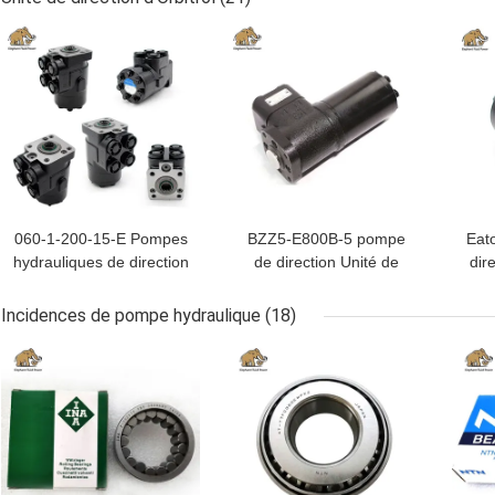
DCV140
P100
MEILLEUR PRIX
MEILLEUR PRIX
MEI
060-1-200-15-E Pompes
BZZ5-E800B-5 pompe
Eat
hydrauliques de direction
de direction Unité de
dir
pour chargeurs à roues
direction orbitale
de 
pu
Incidences de pompe hydraulique
(18)
MEILLEUR PRIX
MEILLEUR PRIX
MEI