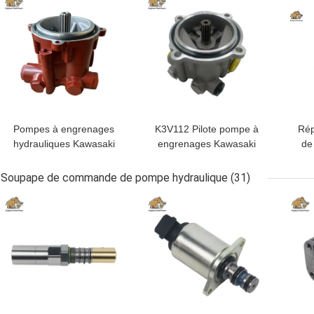
Pompes à engrenages
K3V112 Pilote pompe à
Rép
hydrauliques Kawasaki
engrenages Kawasaki
de
K3V63 pour excavatrice
Pièces de pompe
SK120-5 SH120A3
hydraulique K3V112DT
Soupape de commande de pompe hydraulique
(31)
MEILLEUR PRIX
MEILLEUR PRIX
MEI