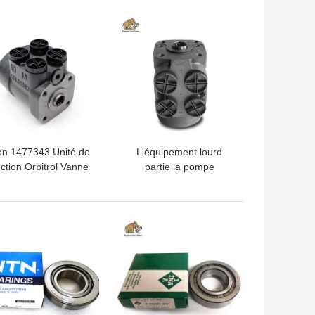
LLEUR PRIX
MEILLEUR PRIX
on 1477343 Unité de
L'équipement lourd
ection Orbitrol Vanne
partie la pompe
commande Unités de
hydraulique 3G7387
issance hydraulique
1198767 OSPB125CN
OSPBX125CN
LLEUR PRIX
MEILLEUR PRIX