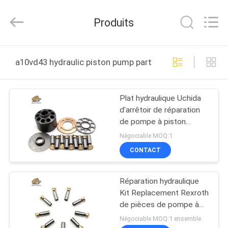
-
2026
Elephant
Produits
Fluid
Power
Co.,Ltd.
All
MAISON
Rights
Reserved.
a10vd43 hydraulic piston pump parts fabrication en lig
PRODUITS
Plat hydraulique Uchida
d'arrêtoir de réparation
AU
de pompe à piston
SUJET
A10VD43
Négociable MOQ:1
DE
CONTACT
NOUS
Réparation hydraulique
Kit Replacement Rexroth
VISITE
de pièces de pompe à
piston A10vd43
D'USINE
Négociable MOQ:1 ensemble