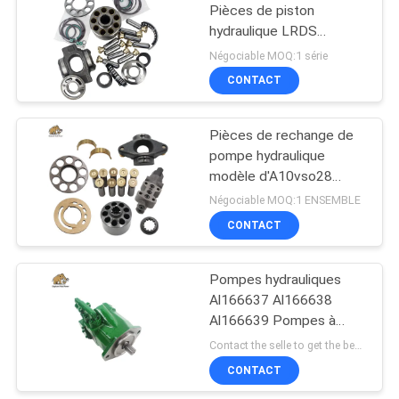
Pièces de piston
hydraulique LRDS
contrôle groupe rotatif
Négociable MOQ:1 série
CONTACT
Pièces de rechange de
pompe hydraulique
modèle d'A10vso28
Rexroth
Négociable MOQ:1 ENSEMBLE
CONTACT
Pompes hydrauliques
Al166637 Al166638
Al166639 Pompes à
piston axiale hydraulique
Contact the selle to get the best offer MOQ:1
pour
CONTACT