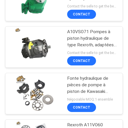
ALA10VNO 41
SITE
Contact the selle to get the best offer MOQ:1
DFR1/52R-HRC40N00 -
CONTACT
S1005 Après-vente
PRIVACY
A10VSO71 Pompes à
POLICY
piston hydraulique de
type Rexroth, adaptées
aux chargeurs à godets,
Contact the selle to get the best offer MOQ:1
chargeurs avant ou
CONTACT
chargeurs
Fonte hydraulique de
pièces de pompe à
piston de Kawasaki
Excavator K3vl45
Négociable MOQ:1 ensemble
CONTACT
Rexroth A11VO60