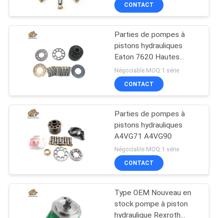
CONTACT
CONTRÔLE
Parties de pompes à
DE
pistons hydrauliques
QUALITÉ
Eaton 7620 Hautes
performances
Négociable MOQ:1 série
CONTACTEZ-
CONTACT
NOUS
Parties de pompes à
pistons hydrauliques
NOUVELLES
A4VG71 A4VG90
Négociable MOQ:1 série
CAS
CONTACT
Type OEM Nouveau en
PLAN
stock pompe à piston
DU
hydraulique Rexroth