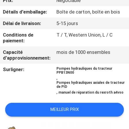
Prix:
Négociable
Détails d'emballage:
Boîte de carton, boîte en bois
CONTRÔLE
DE
Délai de livraison:
5-15 jours
QUALITÉ
Conditions de
T / T, Western Union, L / C
paiement:
CONTACTEZ-
Capacité
mois de 1000 ensembles
d'approvisionnement:
NOUS
Surligner:
Pompes hydrauliques du tracteur
PPB13N00
,
NOUVELLES
Pompes hydrauliques axiales de tracteur
de PID
,
manuel de réparation du rexroth a4vso
CAS
MEILLEUR PRIX
PLAN
DU