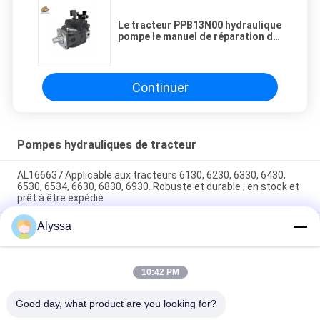
Le tracteur PPB13N00 hydraulique
pompe le manuel de réparation de
Rexroth A4vso
Continuer
Pompes hydrauliques de tracteur
AL166637 Applicable aux tracteurs 6130, 6230, 6330, 6430,
6530, 6534, 6630, 6830, 6930. Robuste et durable ; en stock et
prêt à être expédié
Alyssa
RE279133 Combinaison de pompe de tracteur John Deere
série 6000D (6100D, 6110D, 6115D, 6125D, 6130D, 6140D)
La pompe hydraulique CN103800025 s'applique au tracteur
10:42 PM
6100D ; 6110B ; 6110D ; 6115D ; 6125D ; 6130D ; 6140D
RE263420 ; RE279132
Good day, what product are you looking for?