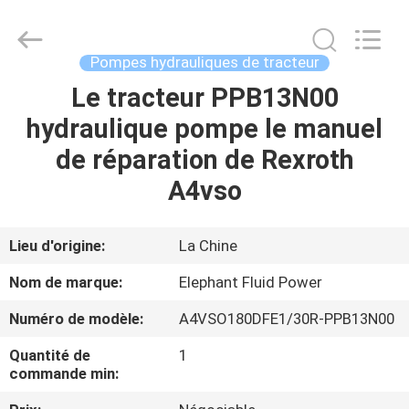
-
2026
Elephant
Fluid
Power
Pompes hydrauliques de tracteur
Co.,Ltd.
All
Le tracteur PPB13N00
MAISON
Rights
Reserved.
hydraulique pompe le manuel
PRODUITS
de réparation de Rexroth
A4vso
AU
SUJET
Lieu d'origine:
La Chine
DE
Nom de marque:
Elephant Fluid Power
NOUS
Numéro de modèle:
A4VSO180DFE1/30R-PPB13N00
Quantité de
1
VISITE
commande min:
D'USINE