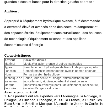
grandes pièces et bases pour la direction gauche et droite ;
Appliion :
Approprié à l'équipement hydraulique avancé, à télécommande
à extrémité élevé et avancés dans des secteurs dangereux et
des espaces étroits, équipement sans surveillance, des hausses
de technologie d'équipement existant, et des appliions
économiseuses d'énergie.
Caractéristiques
Attribut
Caractéristiques
Matériel
Moulez/fer, acier, bronze et autres malléables
Types
Remplacement hydraulique de Rexroth de pompe à piston
Fonction
Complètement interchangeable avec la pompe originale
Nom
Pompe à piston hydraulique
Technique de
Coupe, tour, centre d'usinage, traitement thermique,
traitement
morcellement, aiguiser, ébarbant et ainsi de suite
Marque
Transmission d'énergie par fluide d'éléphant, label neutre,
déposée
ou selon l'exigence du client
Avantage compétitif
1.
Nos produits ont été exportés vers l'Allemagne, la Norvège, la
Pologne, la Finlande, l'Espagne, le R-U, la France, la Russie, les
Etats-Unis, le Brésil, le Mexique, l'Australie, le Japon, la Corée, la