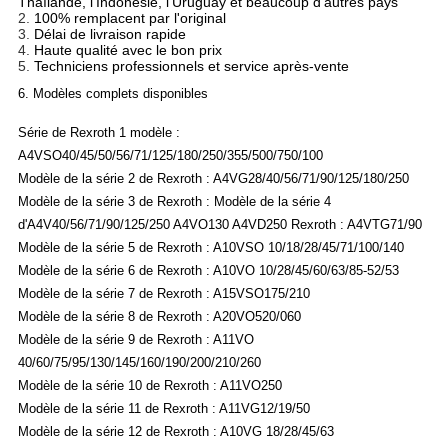
Thaïlande, l'Indonésie, l'Uruguay et beaucoup d'autres pays
2.
100% remplacent par l'original
3.
Délai de livraison rapide
4.
Haute qualité avec le bon prix
5.
Techniciens professionnels et service après-vente
6. Modèles complets disponibles
Série de Rexroth 1 modèle :
A4VSO40/45/50/56/71/125/180/250/355/500/750/100
Modèle de la série 2 de Rexroth : A4VG28/40/56/71/90/125/180/250
Modèle de la série 3 de Rexroth : Modèle de la série 4
d'A4V40/56/71/90/125/250 A4VO130 A4VD250 Rexroth : A4VTG71/90
Modèle de la série 5 de Rexroth : A10VSO 10/18/28/45/71/100/140
Modèle de la série 6 de Rexroth : A10VO 10/28/45/60/63/85-52/53
Modèle de la série 7 de Rexroth : A15VSO175/210
Modèle de la série 8 de Rexroth : A20VO520/060
Modèle de la série 9 de Rexroth : A11VO
40/60/75/95/130/145/160/190/200/210/260
Modèle de la série 10 de Rexroth : A11VO250
Modèle de la série 11 de Rexroth : A11VG12/19/50
Modèle de la série 12 de Rexroth : A10VG 18/28/45/63