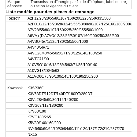
Marque
Transmission d'énergie par fluide d'éléphant, label neutre,
déposée
ou selon l'exigence du client
Liste modèle pour des pièces de rechange
Rexroth
A2F12/23/28/55/80/107/160/200/225/250/335/500
A2FO10/12/16/23/28/32/45/56/63/80/90/107/125/160/180/200/25
A7V28/55/80/107/160/225/250/355/500/1000
A6VM) (D'A7VO/12/28/55/80/107/160/200/250/355/500
A4VSO45/71/125/180/250/500/1000
A4V40/56/71
A4VG28/40/45/50/56/71/90/125/140/180/250
A4VTG71/90
A10VSO10/16/18/28/45/63/71/85/100/140
A10VG18/28/45/63
A11VO60/75/95/130/145/160/190/250/260
Kawasaki
K3SP36C
K3V63DT/112DT/140DT/180DT/280DT
K3VL28/45/60/80/112/140/200
K3VG63/112/180/280
K7V63/100
K7VG180/265
K5V80/140/160/200
NV45/50/60/64/70/80/84/90/111/120/137/172/210/237/270
NX15