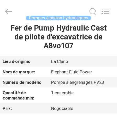
-
2026
Elephant
Fluid
Power
Pompes à piston hydrauliques
Co.,Ltd.
All
Fer de Pump Hydraulic Cast
MAISON
Rights
Reserved.
de pilote d'excavatrice de
PRODUITS
A8vo107
AU
Lieu d'origine:
La Chine
SUJET
Nom de marque:
Elephant Fluid Power
DE
Numéro de modèle:
Pompe à engrenages PV23
NOUS
Quantité de
1 ensemble
commande min:
VISITE
Prix:
Négociable
D'USINE