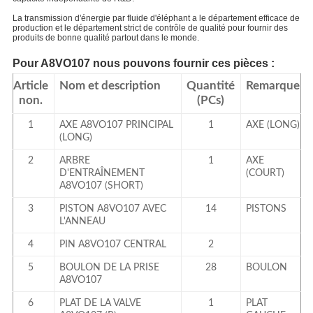
La transmission d'énergie par fluide d'éléphant a le département efficace de
production et le département strict de contrôle de qualité pour fournir des
produits de bonne qualité partout dans le monde.
Pour A8VO107 nous pouvons fournir ces pièces :
Article
Nom et description
Quantité
Remarque
non.
(PCs)
1
AXE A8VO107 PRINCIPAL
1
AXE (LONG)
(LONG)
2
ARBRE
1
AXE
D'ENTRAÎNEMENT
(COURT)
A8VO107 (SHORT)
3
PISTON A8VO107 AVEC
14
PISTONS
L'ANNEAU
4
PIN A8VO107 CENTRAL
2
5
BOULON DE LA PRISE
28
BOULON
A8VO107
6
PLAT DE LA VALVE
1
PLAT