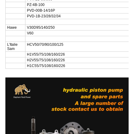
PZ-4B-100
PVD-00B-14/16P
PVD-1B-23/28/32/34
Hawe
V30D95/140/250
V60
L'Italie
HCV50/70/90/100/125
Sam
H1V55/75/108/160/226
H2V55/75/108/160/226
H1C55/75/108/160/226