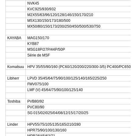
NVK45
KVC925/930/932
M2X55/63/96/120/128/146/150/170/210
M5X130/150/173/180/500
MX50/80/150/173/200/250/450/500/530/750
KAYABA
MAG150/170
KYB87
MSG18P/27P/44P/50P
Série de MSF
Komatsuu
HPV 35/55/90/160 (PC60/120/200/220/300-3/5) PC400/PC650
Libherr
LPVD 35/45/64/75/90/100/125/140/165/225/250
FMV075/100
LMF (V) 45/64/75/90/100/125/140
Toshiba
PVB80/92
PVC80/90
SG 015/02/025/04/08/12/15/17/20/25
Linder
HPV55/75/105/135/165/210/280
HPR75/90/100/130/160