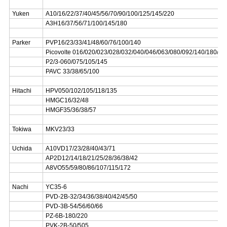
Yuken
A10/16/22/37/40/45/56/70/90/100/125/145/220
A3H16/37/56/71/100/145/180
Parker
PVP16/23/33/41/48/60/76/100/140
Picovolte 016/020/023/028/032/040/046/063/080/092/140/180/27
P2/3-060/075/105/145
PAVC 33/38/65/100
Hitachi
HPV050/102/105/118/135
HMGC16/32/48
HMGF35/36/38/57
Tokiwa
MKV23/33
Uchida
A10VD17/23/28/40/43/71
AP2D12/14/18/21/25/28/36/38/42
A8VO55/59/80/86/107/115/172
Nachi
YC35-6
PVD-2B-32/34/36/38/40/42/45/50
PVD-3B-54/56/60/66
PZ-6B-180/220
PVK-2B-50/505