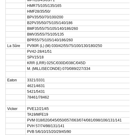
MPR28/45/63/71
HMR75/105/135/165
HMF28/35/50/
BPV35/50/70/100/200
B2PV35/50/75/105/140/186
BMF35/55/75/105/140/186/260
BMV35/55/75/105/135
BPR55/75/105/140/186/260
La Sûre
PV90R (L) (M) 030/42/55/75/100/130/180/250
PV42-28/41/51
SPV15/18
KRR (LRR) 025C/030D/038C/045D
M. (MILLISECONDE) 070/089/227/334
Eaton
3321/3331
4621/4631
5421/5431
78461/78462
Vicker
PVE12/21/45
TA19/MFE19
PVM 018/020/045/050/057/063/074/081/098/106/131/141
PVH 57/74/98/131/141
PVB 5/6/10/15/20/29/45/90