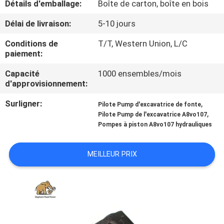
Détails d'emballage:
Boîte de carton, boîte en bois
CONTRÔLE
Délai de livraison:
5-10 jours
DE
Conditions de
T/T, Western Union, L/C
paiement:
QUALITÉ
Capacité
1000 ensembles/mois
d'approvisionnement:
CONTACTEZ-
Surligner:
,
NOUS
Pilote Pump d'excavatrice de fonte
,
Pilote Pump de l'excavatrice A8vo107
Pompes à piston A8vo107 hydrauliques
NOUVELLES
MEILLEUR PRIX
CAS
PLAN
DU