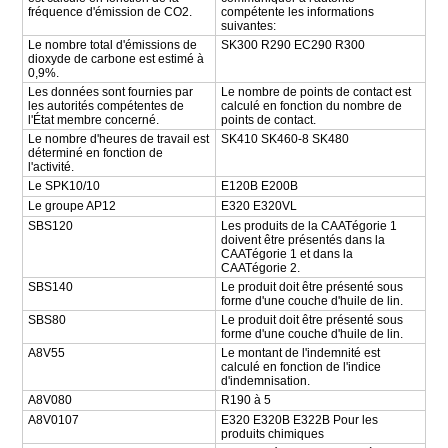
fréquence d'émission de CO2.
compétente les informations
suivantes:
Le nombre total d'émissions de
SK300 R290 EC290 R300
dioxyde de carbone est estimé à
0,9%.
Les données sont fournies par
Le nombre de points de contact est
les autorités compétentes de
calculé en fonction du nombre de
l'État membre concerné.
points de contact.
Le nombre d'heures de travail est
SK410 SK460-8 SK480
déterminé en fonction de
l'activité.
Le SPK10/10
E120B E200B
Le groupe AP12
E320 E320VL
SBS120
Les produits de la CAATégorie 1
doivent être présentés dans la
CAATégorie 1 et dans la
CAATégorie 2.
SBS140
Le produit doit être présenté sous
forme d'une couche d'huile de lin.
SBS80
Le produit doit être présenté sous
forme d'une couche d'huile de lin.
A8V55
Le montant de l'indemnité est
calculé en fonction de l'indice
d'indemnisation.
A8V080
R190 à 5
A8V0107
E320 E320B E322B Pour les
produits chimiques