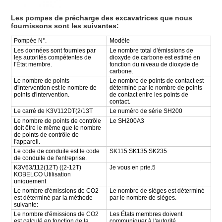
Les pompes de précharge des excavatrices que nous
fournissons sont les suivantes:
Pompée N°.
Modèle
Les données sont fournies par
Le nombre total d'émissions de
les autorités compétentes de
dioxyde de carbone est estimé en
l'État membre.
fonction du niveau de dioxyde de
carbone.
Le nombre de points
Le nombre de points de contact est
d'intervention est le nombre de
déterminé par le nombre de points
points d'intervention.
de contact entre les points de
contact.
Le carré de K3V112DT(2/13T
Le numéro de série SH200
Le nombre de points de contrôle
Le SH200A3
doit être le même que le nombre
de points de contrôle de
l'appareil.
Le code de conduite est le code
SK115 SK135 SK235
de conduite de l'entreprise.
K3V63/112(12T) ((2-12T)
Je vous en prie.5
KOBELCO Utilisation
uniquement
Le nombre d'émissions de CO2
Le nombre de sièges est déterminé
est déterminé par la méthode
par le nombre de sièges.
suivante:
Le nombre d'émissions de CO2
Les États membres doivent
est calculé en fonction de la
communiquer à l'autorité