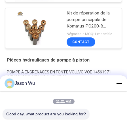
Kit de réparation de la
pompe principale de
Komatus PC200-8
Pompes hydrauliques
Négociable MOQ:1 ensemble
CONTACT
Pièces hydrauliques de pompe à piston
POMPE À ENGRENAGES EN FONTE VOLLVO VOE 14561971
POUR REMPLACEMENT ORIGINAL
Jason Wu
POMPE À ENGRENAGES EN FONTE VOLLVO VOE 14537295
POUR REMPLACEMENT ORIGINAL
11:21 AM
Pompes à engrenages en fonte VOLLVO VOE 14782798 pour le
remplacement original
Good day, what product are you looking for?
Catégories populaires
Tous