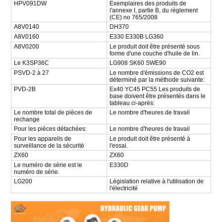
HPV091DW
Exemplaires des produits de
l'annexe I, partie B, du règlement
(CE) no 765/2008
A8V0140
DH370
A8V0160
E330 E330B LG360
A8V0200
Le produit doit être présenté sous
forme d'une couche d'huile de lin.
Le K3SP36C
LG908 SK60 SWE90
PSVD-2 à 27
Le nombre d'émissions de CO2 est
déterminé par la méthode suivante:
PVD-2B
Ex40 YC45 PC55 Les produits de
base doivent être présentés dans le
tableau ci-après:
Le nombre total de pièces de
Le nombre d'heures de travail
rechange
Pour les pièces détachées:
Le nombre d'heures de travail
Pour les appareils de
Le produit doit être présenté à
surveillance de la sécurité
l'essai.
ZX60
ZX60
Le numéro de série est le
E330D
numéro de série.
LG200
Législation relative à l'utilisation de
l'électricité