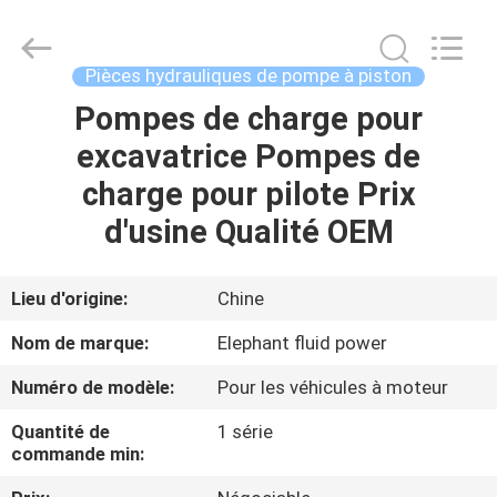
-
2026
Elephant
Fluid
Power
Pièces hydrauliques de pompe à piston
Co.,Ltd.
All
Pompes de charge pour
MAISON
Rights
Reserved.
excavatrice Pompes de
PRODUITS
charge pour pilote Prix
d'usine Qualité OEM
AU
SUJET
Lieu d'origine:
Chine
DE
Nom de marque:
Elephant fluid power
NOUS
Numéro de modèle:
Pour les véhicules à moteur
Quantité de
1 série
VISITE
commande min:
D'USINE