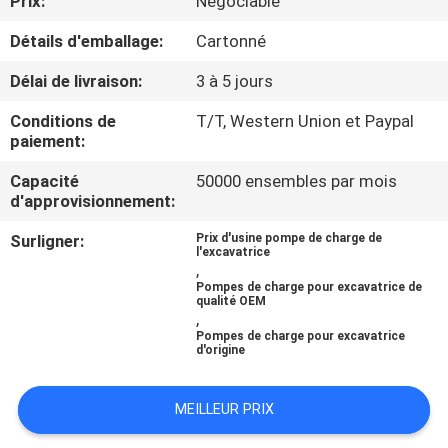
Prix:
Négociable
Détails d'emballage:
Cartonné
CONTRÔLE
DE
Délai de livraison:
3 à 5 jours
QUALITÉ
Conditions de
T/T, Western Union et Paypal
paiement:
CONTACTEZ-
Capacité
50000 ensembles par mois
d'approvisionnement:
NOUS
Surligner:
Prix d'usine pompe de charge de
l'excavatrice
,
NOUVELLES
Pompes de charge pour excavatrice de
qualité OEM
,
CAS
Pompes de charge pour excavatrice
d'origine
PLAN
MEILLEUR PRIX
DU