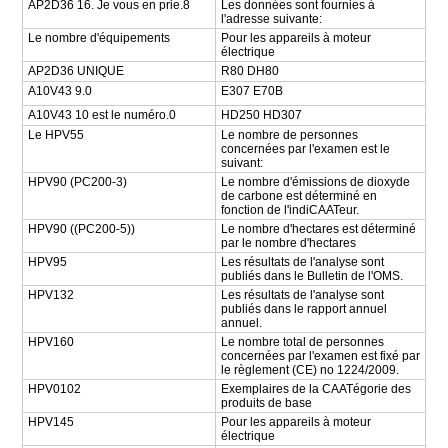
AP2D36 16. Je vous en prie.8
Les données sont fournies à
l'adresse suivante:
Le nombre d'équipements
Pour les appareils à moteur
électrique
AP2D36 UNIQUE
R80 DH80
A10V43 9.0
E307 E70B
A10V43 10 est le numéro.0
HD250 HD307
Le HPV55
Le nombre de personnes
concernées par l'examen est le
suivant:
HPV90 (PC200-3)
Le nombre d'émissions de dioxyde
de carbone est déterminé en
fonction de l'indiCAATeur.
HPV90 ((PC200-5))
Le nombre d'hectares est déterminé
par le nombre d'hectares
HPV95
Les résultats de l'analyse sont
publiés dans le Bulletin de l'OMS.
HPV132
Les résultats de l'analyse sont
publiés dans le rapport annuel
annuel.
HPV160
Le nombre total de personnes
concernées par l'examen est fixé par
le règlement (CE) no 1224/2009.
HPV0102
Exemplaires de la CAATégorie des
produits de base
HPV145
Pour les appareils à moteur
électrique