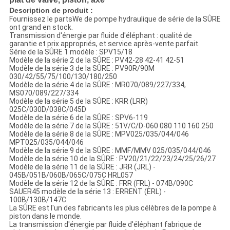
Description de produit :
Fournissez le partsWe de pompe hydraulique de série de la SÛRE
ont grand en stock.
Transmission d'énergie par fluide d'éléphant : qualité de
garantie et prix appropriés, et service après-vente parfait.
Série de la SÛRE 1 modèle : SPV15/18
Modèle de la série 2 de la SÛRE : PV42-28 42-41 42-51
Modèle de la série 3 de la SÛRE : PV90R/90M
030/42/55/75/100/130/180/250
Modèle de la série 4 de la SÛRE : MR070/089/227/334,
MS070/089/227/334
Modèle de la série 5 de la SÛRE : KRR (LRR)
025C/030D/038C/045D
Modèle de la série 6 de la SÛRE : SPV6-119
Modèle de la série 7 de la SÛRE : 51V/C/D-060 080 110 160 250
Modèle de la série 8 de la SÛRE : MPV025/035/044/046
MPT025/035/044/046
Modèle de la série 9 de la SÛRE : MMF/MMV 025/035/044/046
Modèle de la série 10 de la SÛRE : PV20/21/22/23/24/25/26/27
Modèle de la série 11 de la SÛRE : JRR (JRL) -
045B/051B/060B/065C/075C HRL057
Modèle de la série 12 de la SÛRE : FRR (FRL) - 074B/090C
SAUER45 modèle de la série 13 : ERRENT (ERL) -
100B/130B/147C
La SÛRE est l'un des fabricants les plus célèbres de la pompe à
piston dans le monde.
La transmission d'énergie par fluide d'éléphant fabrique de