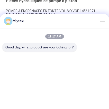
Pièces hydrauliques de pompe à piston
POMPE À ENGRENAGES EN FONTE VOLLVO VOE 14561971
POUR REMPLACEMENT ORIGINAL
Alyssa
POMPE À ENGRENAGES EN FONTE VOLLVO VOE 14537295
POUR REMPLACEMENT ORIGINAL
11:17 AM
Pompes à engrenages en fonte VOLLVO VOE 14782798 pour le
remplacement original
Good day, what product are you looking for?
Catégories populaires
Tous
Pièces Hydrauliques 
Vane Pump Parts 
De Pompe À Piston
Hydraulique
Pièces De Rechange 
Pompes 
De Machines De 
Hydrauliques De 
Construction
Tracteur
Pompes À Piston 
Moteur Hydraulique 
Hydrauliques
D'orbite