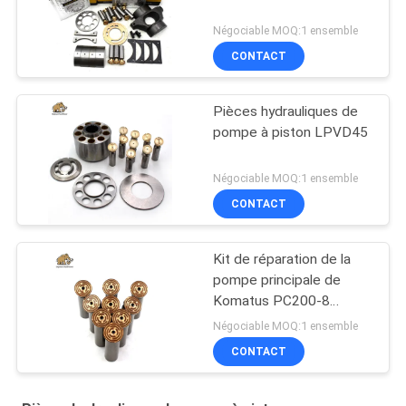
Négociable MOQ:1 ensemble
CONTACT
Pièces hydrauliques de
pompe à piston LPVD45
Négociable MOQ:1 ensemble
CONTACT
Kit de réparation de la
pompe principale de
Komatus PC200-8
Pompes hydrauliques
Négociable MOQ:1 ensemble
CONTACT