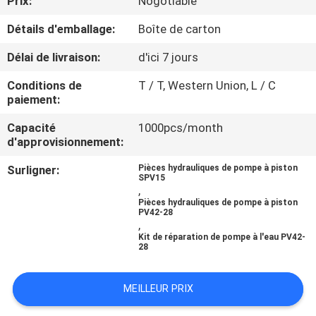
Prix:
Nogotiable
Détails d'emballage:
Boîte de carton
CONTRÔLE
DE
Délai de livraison:
d'ici 7 jours
QUALITÉ
Conditions de
T / T, Western Union, L / C
paiement:
CONTACTEZ-
Capacité
1000pcs/month
d'approvisionnement:
NOUS
Surligner:
Pièces hydrauliques de pompe à piston
SPV15
,
NOUVELLES
Pièces hydrauliques de pompe à piston
PV42-28
,
CAS
Kit de réparation de pompe à l'eau PV42-
28
PLAN
MEILLEUR PRIX
DU