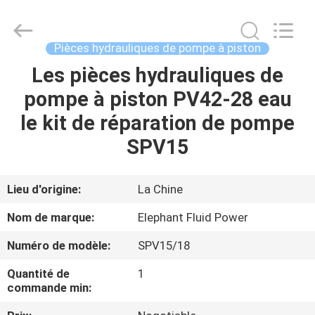
-
2026
Elephant
Fluid
Power
Pièces hydrauliques de pompe à piston
Co.,Ltd.
All
Les pièces hydrauliques de
MAISON
Rights
Reserved.
pompe à piston PV42-28 eau
PRODUITS
le kit de réparation de pompe
SPV15
AU
SUJET
Lieu d'origine:
La Chine
DE
Nom de marque:
Elephant Fluid Power
NOUS
Numéro de modèle:
SPV15/18
Quantité de
1
VISITE
commande min:
D'USINE