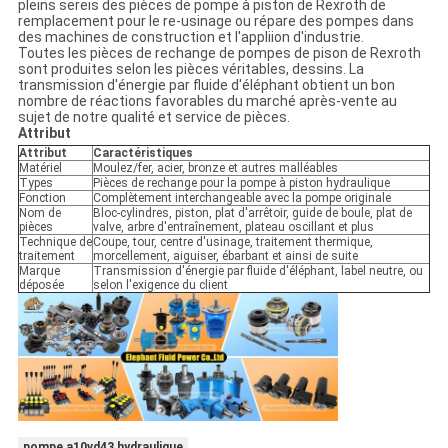
pleins sereis des pièces de pompe à piston de Rexroth de
remplacement pour le re-usinage ou répare des pompes dans
des machines de construction et l'appliion d'industrie.
Toutes les pièces de rechange de pompes de pison de Rexroth
sont produites selon les pièces véritables, dessins. La
transmission d'énergie par fluide d'éléphant obtient un bon
nombre de réactions favorables du marché après-vente au
sujet de notre qualité et service de pièces.
Attribut
Attribut
Caractéristiques
Matériel
Moulez/fer, acier, bronze et autres malléables
Types
Pièces de rechange pour la pompe à piston hydraulique
Fonction
Complètement interchangeable avec la pompe originale
Nom de
Bloc-cylindres, piston, plat d'arrêtoir, guide de boule, plat de
pièces
valve, arbre d'entraînement, plateau oscillant et plus
Technique de
Coupe, tour, centre d'usinage, traitement thermique,
traitement
morcellement, aiguiser, ébarbant et ainsi de suite
Marque
Transmission d'énergie par fluide d'éléphant, label neutre, ou
déposée
selon l'exigence du client
pompe a10vd43 hydraulique