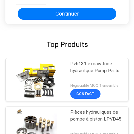
d'Oilgear PVK140
Continuer
Top Produits
Pvh131 excavatrice
hydraulique Pump Parts
Négociable MOQ:1 ensemble
CONTACT
Pièces hydrauliques de
pompe à piston LPVD45