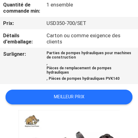
Quantité de
1 ensemble
commande min:
CONTRÔLE
Prix:
USD350-700/SET
DE
QUALITÉ
Détails
Carton ou comme exigence des
d'emballage:
clients
CONTACTEZ-
Surligner:
Parties de pompes hydrauliques pour machines
de construction
,
NOUS
Pièces de remplacement de pompes
hydrauliques
,
Pièces de pompes hydrauliques PVK140
NOUVELLES
MEILLEUR PRIX
CAS
PLAN
DU