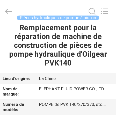
-
2026
Elephant
Fluid
Power
Pièces hydrauliques de pompe à piston
Co.,Ltd.
All
Remplacement pour la
MAISON
Rights
Reserved.
réparation de machine de
PRODUITS
construction de pièces de
pompe hydraulique d'Oilgear
AU
PVK140
SUJET
DE
Lieu d'origine:
La Chine
NOUS
Nom de
ELEPHANT FLUID POWER CO.,LTD
marque:
VISITE
Numéro de
POMPE de PVK 140/270/370, etc….
modèle:
D'USINE