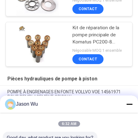
Négociable MOQ:1 ensemble
CONTACT
Kit de réparation de la
pompe principale de
Komatus PC200-8
Pompes hydrauliques
Négociable MOQ:1 ensemble
CONTACT
Pièces hydrauliques de pompe à piston
POMPE À ENGRENAGES EN FONTE VOLLVO VOE 14561971
POUR REMPLACEMENT ORIGINAL
Jason Wu
POMPE À ENGRENAGES EN FONTE VOLLVO VOE 14537295
POUR REMPLACEMENT ORIGINAL
6:32 AM
Pompes à engrenages en fonte VOLLVO VOE 14782798 pour le
remplacement original
Good day, what product are you looking for?