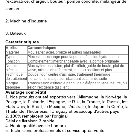
l'excavatrice, chargeur, bouteur
,
pompe concrète, mélangeur de
camion.
2.
Machine d'industrie
3. Bateaux
Caractéristiques
Attribut
Caractéristiques
Matériel
Moulez/fer, acier, bronze et autres malléables
Types
Pièces de rechange pour la pompe à piston hydraulique
Fonction
Complètement interchangeable avec la pompe originale
Nom de
Bloc-cylindres, piston, plat d'arrêtoir, guide de boule, plat de
pièces
valve, arbre d'entraînement, plateau oscillant et plus
Technique
Coupe, tour, centre d'usinage, traitement thermique,
de traitement
morcellement, aiguiser, ébarbant et ainsi de suite
Marque
Transmission d'énergie par fluide d'éléphant, label neutre, ou
déposée
selon l'exigence du client
Avantage compétitif
1.
Nos produits ont été exportés vers l'Allemagne, la Norvège, la
Pologne, la Finlande, l'Espagne, le R-U, la France, la Russie, les
Etats-Unis, le Brésil, le Mexique, l'Australie, le Japon, la Corée, la
Thaïlande, l'Indonésie, l'Uruguay et beaucoup d'autres pays
2.
100% remplacent par l'original
Délai de livraison 3 rapide
4.
Haute qualité avec le bon prix
5.
Techniciens professionnels et service après-vente