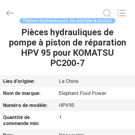
-
2026
Elephant
Fluid
Power
Pièces hydrauliques de pompe à piston
Co.,Ltd.
All
Pièces hydrauliques de
MAISON
Rights
Reserved.
pompe à piston de réparation
PRODUITS
HPV 95 pour KOMATSU
PC200-7
AU
SUJET
Lieu d'origine:
La Chine
DE
Nom de marque:
Elephant Fluid Power
NOUS
Numéro de modèle:
HPV95
Quantité de
1
VISITE
commande min:
D'USINE