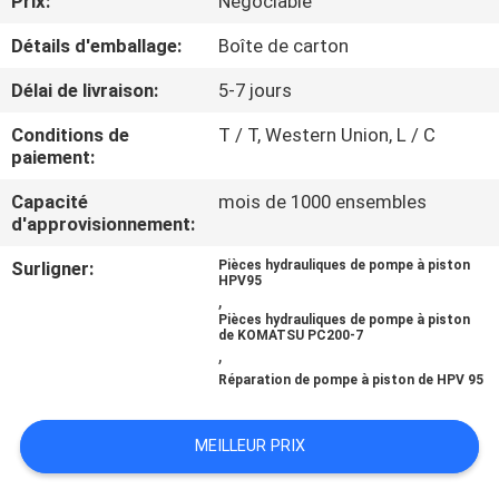
Prix:
Négociable
Détails d'emballage:
Boîte de carton
CONTRÔLE
DE
Délai de livraison:
5-7 jours
QUALITÉ
Conditions de
T / T, Western Union, L / C
paiement:
CONTACTEZ-
Capacité
mois de 1000 ensembles
d'approvisionnement:
NOUS
Surligner:
Pièces hydrauliques de pompe à piston
HPV95
,
NOUVELLES
Pièces hydrauliques de pompe à piston
de KOMATSU PC200-7
,
CAS
Réparation de pompe à piston de HPV 95
PLAN
MEILLEUR PRIX
DU