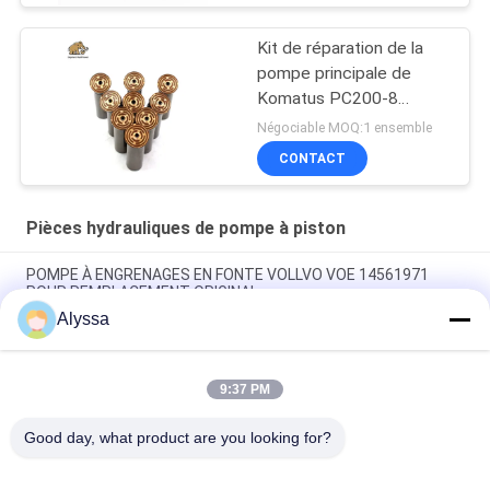
Kit de réparation de la
pompe principale de
Komatus PC200-8
Pompes hydrauliques
Négociable MOQ:1 ensemble
CONTACT
Pièces hydrauliques de pompe à piston
POMPE À ENGRENAGES EN FONTE VOLLVO VOE 14561971
POUR REMPLACEMENT ORIGINAL
Alyssa
POMPE À ENGRENAGES EN FONTE VOLLVO VOE 14537295
POUR REMPLACEMENT ORIGINAL
9:37 PM
Pompes à engrenages en fonte VOLLVO VOE 14782798 pour le
remplacement original
Good day, what product are you looking for?
Catégories populaires
Tous