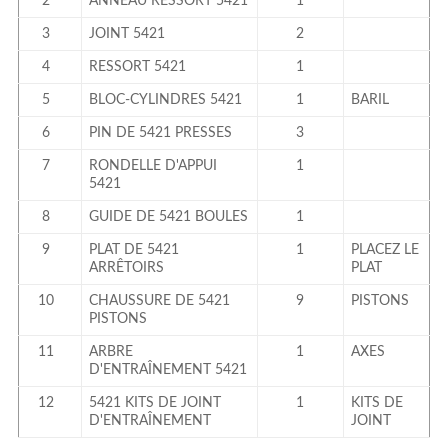
2
ANNEAU RESSORT 5421
1
3
JOINT 5421
2
4
RESSORT 5421
1
5
BLOC-CYLINDRES 5421
1
BARIL
6
PIN DE 5421 PRESSES
3
7
RONDELLE D'APPUI
1
5421
8
GUIDE DE 5421 BOULES
1
9
PLAT DE 5421
1
PLACEZ LE
ARRÊTOIRS
PLAT
10
CHAUSSURE DE 5421
9
PISTONS
PISTONS
11
ARBRE
1
AXES
D'ENTRAÎNEMENT 5421
12
5421 KITS DE JOINT
1
KITS DE
D'ENTRAÎNEMENT
JOINT