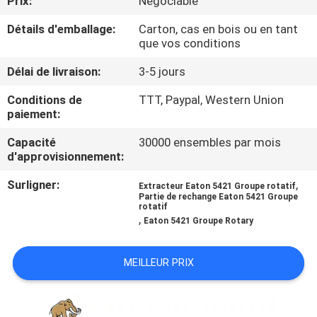
Prix:
Négociable
Détails d'emballage:
Carton, cas en bois ou en tant
CONTRÔLE
que vos conditions
DE
Délai de livraison:
3-5 jours
QUALITÉ
Conditions de
TTT, Paypal, Western Union
paiement:
CONTACTEZ-
Capacité
30000 ensembles par mois
NOUS
d'approvisionnement:
Surligner:
,
Extracteur Eaton 5421 Groupe rotatif
NOUVELLES
Partie de rechange Eaton 5421 Groupe
rotatif
,
Eaton 5421 Groupe Rotary
CAS
MEILLEUR PRIX
PLAN
DU