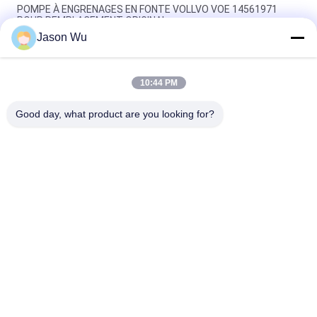
POMPE À ENGRENAGES EN FONTE VOLLVO VOE 14561971
POUR REMPLACEMENT ORIGINAL
Jason Wu
POMPE À ENGRENAGES EN FONTE VOLLVO VOE 14537295
POUR REMPLACEMENT ORIGINAL
10:44 PM
Pompes à engrenages en fonte VOLLVO VOE 14782798 pour le
remplacement original
Good day, what product are you looking for?
Catégories populaires
Tous
Pièces Hydrauliques 
Vane Pump Parts 
De Pompe À Piston
Hydraulique
Pièces De Rechange 
Pompes 
De Machines De 
Hydrauliques De 
Construction
Tracteur
Pompes À Piston 
Moteur Hydraulique 
Hydrauliques
D'orbite
Valve Directionnelle 
Unité De Direction 