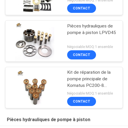
Négociable MOQ:1 ensemble
CONTACT
Pièces hydrauliques de
pompe à piston LPVD45
Négociable MOQ:1 ensemble
CONTACT
Kit de réparation de la
pompe principale de
Komatus PC200-8
Pompes hydrauliques
Négociable MOQ:1 ensemble
CONTACT
Pièces hydrauliques de pompe à piston