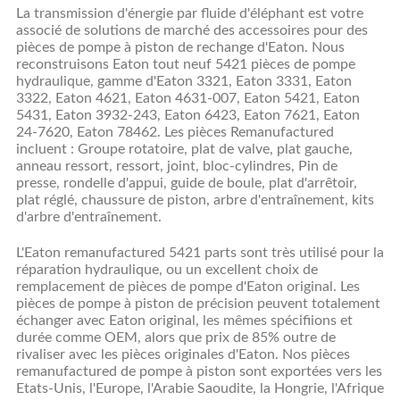
La transmission d'énergie par fluide d'éléphant est votre
associé de solutions de marché des accessoires pour des
pièces de pompe à piston de rechange d'Eaton. Nous
reconstruisons Eaton tout neuf 5421 pièces de pompe
hydraulique, gamme d'Eaton 3321, Eaton 3331, Eaton
3322, Eaton 4621, Eaton 4631-007, Eaton 5421, Eaton
5431, Eaton 3932-243, Eaton 6423, Eaton 7621, Eaton
24-7620, Eaton 78462. Les pièces Remanufactured
incluent : Groupe rotatoire, plat de valve, plat gauche,
anneau ressort, ressort, joint, bloc-cylindres, Pin de
presse, rondelle d'appui, guide de boule, plat d'arrêtoir,
plat réglé, chaussure de piston, arbre d'entraînement, kits
d'arbre d'entraînement.
L'Eaton remanufactured 5421 parts sont très utilisé pour la
réparation hydraulique, ou un excellent choix de
remplacement de pièces de pompe d'Eaton original. Les
pièces de pompe à piston de précision peuvent totalement
échanger avec Eaton original, les mêmes spécifiions et
durée comme OEM, alors que prix de 85% outre de
rivaliser avec les pièces originales d'Eaton. Nos pièces
remanufactured de pompe à piston sont exportées vers les
Etats-Unis, l'Europe, l'Arabie Saoudite, la Hongrie, l'Afrique