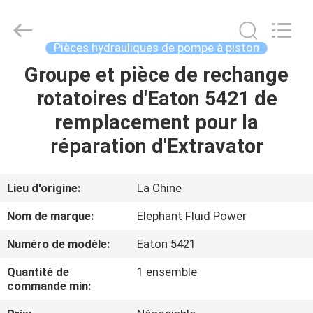
-
2026
Elephant
Fluid
Power
Pièces hydrauliques de pompe à piston
Co.,Ltd.
All
Groupe et pièce de rechange
MAISON
Rights
Reserved.
rotatoires d'Eaton 5421 de
PRODUITS
remplacement pour la
réparation d'Extravator
AU
SUJET
Lieu d'origine:
La Chine
DE
Nom de marque:
Elephant Fluid Power
NOUS
Numéro de modèle:
Eaton 5421
Quantité de
1 ensemble
VISITE
commande min:
D'USINE