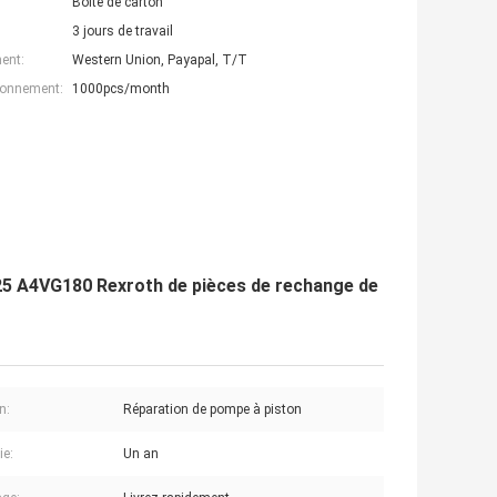
Boîte de carton
3 jours de travail
ent:
Western Union, Payapal, T/T
ionnement:
1000pcs/month
25 A4VG180 Rexroth de pièces de rechange de
n:
Réparation de pompe à piston
ie:
Un an