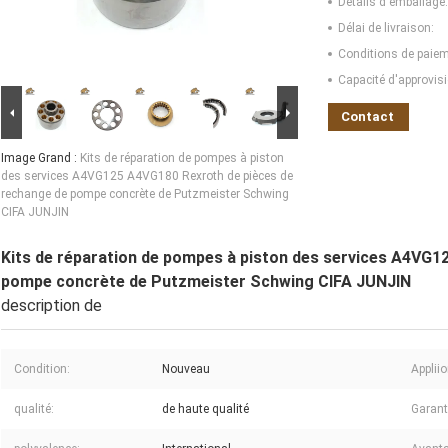
Détails d'emballage:
Délai de livraison:
Conditions de paiem
Capacité d'approvis
Contact
Image Grand :
Kits de réparation de pompes à piston
des services A4VG125 A4VG180 Rexroth de pièces de
rechange de pompe concrète de Putzmeister Schwing
CIFA JUNJIN
Kits de réparation de pompes à piston des services A4VG1
pompe concrète de Putzmeister Schwing CIFA JUNJIN
description de
Condition:
Nouveau
Appliio
qualité:
de haute qualité
Garant