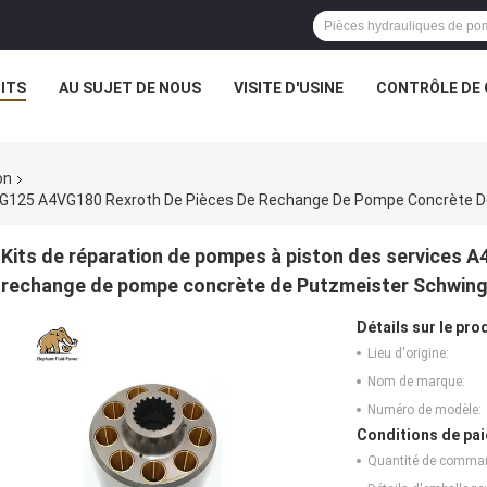
ITS
AU SUJET DE NOUS
VISITE D'USINE
CONTRÔLE DE 
on
Kits de réparation de pompes à piston des services
rechange de pompe concrète de Putzmeister Schwin
Détails sur le prod
Lieu d'origine:
Nom de marque:
Numéro de modèle:
Conditions de pai
Quantité de comma