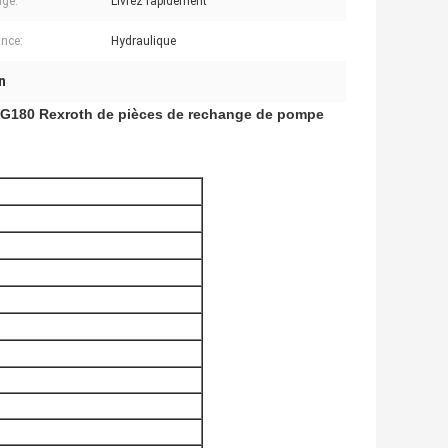
ge:
Livrez rapidement
nce:
Hydraulique
n
4VG180 Rexroth de pièces de rechange de pompe