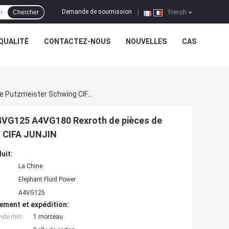
Demande de soumission
Chercher
|
French
QUALITÉ
CONTACTEZ-NOUS
NOUVELLES
CAS
Kits De Réparation De Pompes À Piston Des Services A4VG125 A4VG180 Rexroth De Pièces De Rechange De Pompe Concrète De Putzmeister Schwing CIFA JUNJIN
 A4VG125 A4VG180 Rexroth de pièces de
g CIFA JUNJIN
uit:
La Chine
Elephant Fluid Power
A4VG125
ement et expédition:
nde min:
1 morceau