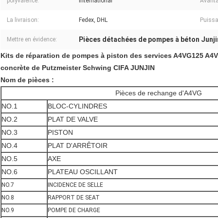
polyvalence:
International
Avanta
La livraison:
Fedex, DHL
Puissa
Pièces détachées de pompes à béton Junji
Mettre en évidence:
Kits de réparation de pompes à piston des services A4VG125 A
concrète de Putzmeister Schwing CIFA JUNJIN
Nom de pièces :
Pièces de rechange d'A4VG
NO.1
BLOC-CYLINDRES
NO.2
PLAT DE VALVE
NO.3
PISTON
NO.4
PLAT D'ARRÊTOIR
NO.5
AXE
NO.6
PLATEAU OSCILLANT
NO.7
INCIDENCE DE SELLE
NO.8
RAPPORT DE SEAT
NO.9
POMPE DE CHARGE