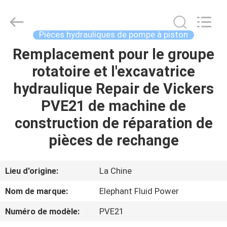
-
2026
Elephant
Fluid
Power
Pièces hydrauliques de pompe à piston
Co.,Ltd.
All
Remplacement pour le groupe
MAISON
Rights
Reserved.
rotatoire et l'excavatrice
PRODUITS
hydraulique Repair de Vickers
PVE21 de machine de
AU
construction de réparation de
SUJET
pièces de rechange
DE
NOUS
Lieu d'origine:
La Chine
Nom de marque:
Elephant Fluid Power
VISITE
Numéro de modèle:
PVE21
D'USINE