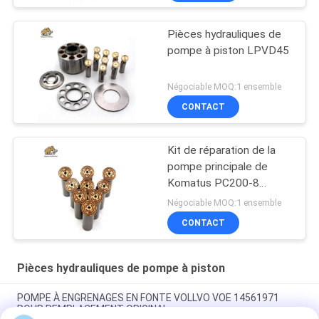
Pièces hydrauliques de
pompe à piston LPVD45
Négociable MOQ:1 ensemble
CONTACT
Kit de réparation de la
pompe principale de
Komatus PC200-8
Pompes hydrauliques
Négociable MOQ:1 ensemble
CONTACT
Pièces hydrauliques de pompe à piston
POMPE À ENGRENAGES EN FONTE VOLLVO VOE 14561971
POUR REMPLACEMENT ORIGINAL