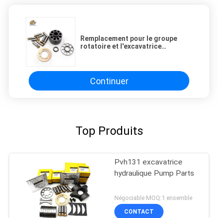
Remplacement pour le groupe
rotatoire et l'excavatrice
hydraulique Repair de Vickers
PVE21 de machine de
construction de réparation de
pièces de rechange
Continuer
Top Produits
Pvh131 excavatrice
hydraulique Pump Parts
Négociable MOQ:1 ensemble
CONTACT