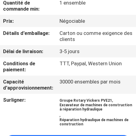
Quantité de
1 ensemble
commande min:
CONTRÔLE
Prix:
Négociable
DE
Détails d'emballage:
Carton ou comme exigence des
QUALITÉ
clients
Délai de livraison:
3-5 jours
CONTACTEZ-
NOUS
Conditions de
TTT, Paypal, Western Union
paiement:
Capacité
30000 ensembles par mois
NOUVELLES
d'approvisionnement:
Surligner:
,
Groupe Rotary Vickers PVE21
CAS
Excavateur de machines de construction
à réparation hydraulique
,
Réparation hydraulique de machines de
PLAN
construction
DU