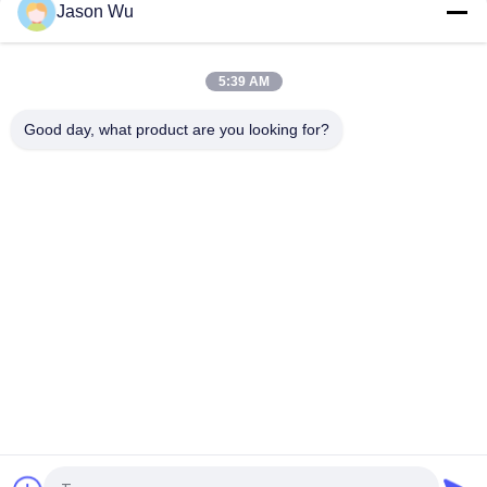
Jason Wu
POMPE À ENGRENAGES EN FONTE VOLLVO VOE 14537295
POUR REMPLACEMENT ORIGINAL
5:39 AM
Pompes à engrenages en fonte VOLLVO VOE 14782798 pour le
remplacement original
Good day, what product are you looking for?
Catégories populaires
Tous
Pièces Hydrauliques 
Vane Pump Parts 
De Pompe À Piston
Hydraulique
Pièces De Rechange 
Pompes 
De Machines De 
Hydrauliques De 
Construction
Tracteur
Pompes À Piston 
Moteur Hydraulique 
Hydrauliques
D'orbite
Valve Directionnelle 
Unité De Direction 
Hydraulique
D'Orbitrol