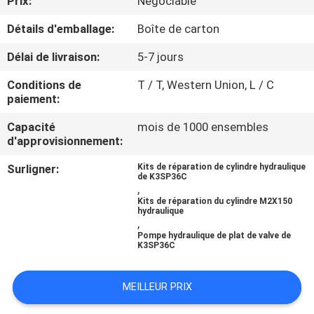
Prix:
Négociable
Détails d'emballage:
Boîte de carton
CONTRÔLE
DE
Délai de livraison:
5-7 jours
QUALITÉ
Conditions de
T / T, Western Union, L / C
paiement:
CONTACTEZ-
Capacité
mois de 1000 ensembles
d'approvisionnement:
NOUS
Surligner:
Kits de réparation de cylindre hydraulique
de K3SP36C
,
NOUVELLES
Kits de réparation du cylindre M2X150
hydraulique
,
CAS
Pompe hydraulique de plat de valve de
K3SP36C
PLAN
MEILLEUR PRIX
DU