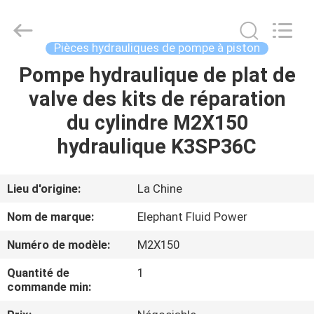
-
2026
Elephant
Fluid
Power
Pièces hydrauliques de pompe à piston
Co.,Ltd.
All
Pompe hydraulique de plat de
MAISON
Rights
Reserved.
valve des kits de réparation
PRODUITS
du cylindre M2X150
hydraulique K3SP36C
AU
SUJET
Lieu d'origine:
La Chine
DE
Nom de marque:
Elephant Fluid Power
NOUS
Numéro de modèle:
M2X150
Quantité de
1
VISITE
commande min:
D'USINE