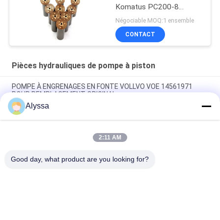
Komatus PC200-8
Pompes hydrauliques
Négociable MOQ:1 ensemble
CONTACT
Pièces hydrauliques de pompe à piston
POMPE À ENGRENAGES EN FONTE VOLLVO VOE 14561971
POUR REMPLACEMENT ORIGINAL
Alyssa
POMPE À ENGRENAGES EN FONTE VOLLVO VOE 14537295
POUR REMPLACEMENT ORIGINAL
2:11 AM
Pompes à engrenages en fonte VOLLVO VOE 14782798 pour le
remplacement original
Good day, what product are you looking for?
Catégories populaires
Tous
Pièces Hydrauliques 
Vane Pump Parts 
De Pompe À Piston
Hydraulique