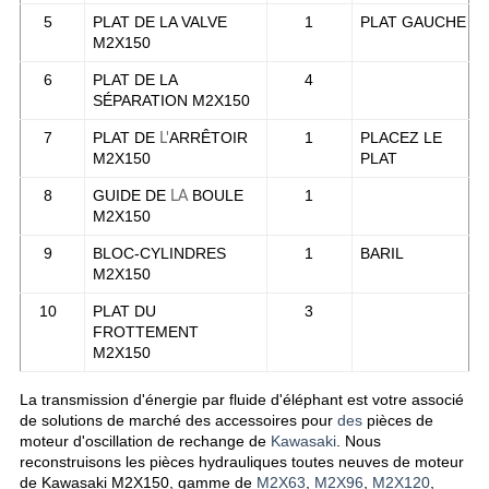
5
PLAT DE LA VALVE
1
PLAT GAUCHE
M2X150
6
PLAT DE LA
4
SÉPARATION M2X150
7
PLAT DE
ARRÊTOIR
1
PLACEZ LE
L'
M2X150
PLAT
8
GUIDE DE
BOULE
1
LA
M2X150
9
BLOC-CYLINDRES
1
BARIL
M2X150
10
PLAT DU
3
FROTTEMENT
M2X150
La transmission d'énergie par fluide d'éléphant
est votre associé
de solutions de marché des accessoires pour
des
pièces de
moteur d'oscillation de rechange de
Kawasaki
. Nous
reconstruisons les pièces hydrauliques toutes neuves de moteur
de Kawasaki
M2X150
, gamme de
M2X63
,
M2X96
,
M2X120
,