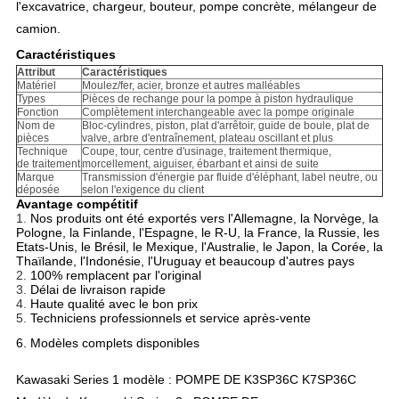
l'excavatrice, chargeur, bouteur,
pompe concrète, mélangeur de
camion.
Caractéristiques
Attribut
Caractéristiques
Matériel
Moulez/fer, acier, bronze et autres malléables
Types
Pièces de rechange pour la pompe à piston hydraulique
Fonction
Complètement interchangeable avec la pompe originale
Nom de
Bloc-cylindres, piston, plat d'arrêtoir, guide de boule, plat de
pièces
valve, arbre d'entraînement, plateau oscillant et plus
Technique
Coupe, tour, centre d'usinage, traitement thermique,
de traitement
morcellement, aiguiser, ébarbant et ainsi de suite
Marque
Transmission d'énergie par fluide d'éléphant, label neutre, ou
déposée
selon l'exigence du client
Avantage compétitif
1.
Nos produits ont été exportés vers l'Allemagne, la Norvège, la
Pologne, la Finlande, l'Espagne, le R-U, la France, la Russie, les
Etats-Unis, le Brésil, le Mexique, l'Australie, le Japon, la Corée, la
Thaïlande, l'Indonésie, l'Uruguay et beaucoup d'autres pays
2.
100% remplacent par l'original
3.
Délai de livraison rapide
4.
Haute qualité avec le bon prix
5.
Techniciens professionnels et service après-vente
6. Modèles complets disponibles
Kawasaki Series 1 modèle : POMPE DE K3SP36C K7SP36C