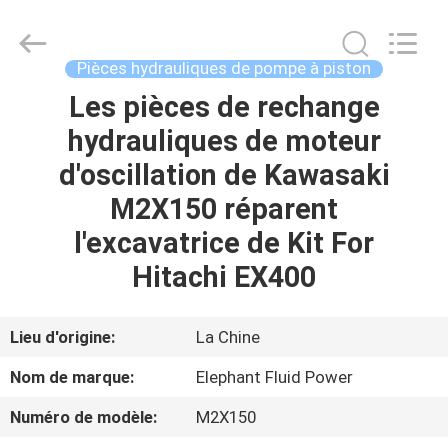
-
2026
Elephant
Fluid
Power
Pièces hydrauliques de pompe à piston
Co.,Ltd.
All
Les pièces de rechange
MAISON
Rights
Reserved.
hydrauliques de moteur
PRODUITS
d'oscillation de Kawasaki
M2X150 réparent
AU
l'excavatrice de Kit For
SUJET
Hitachi EX400
DE
NOUS
Lieu d'origine:
La Chine
Nom de marque:
Elephant Fluid Power
VISITE
Numéro de modèle:
M2X150
D'USINE