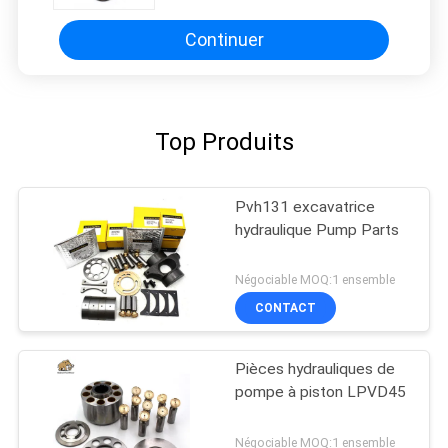
réparent l'excavatrice de Kit For
Hitachi EX400
Continuer
Top Produits
Pvh131 excavatrice
hydraulique Pump Parts
Négociable MOQ:1 ensemble
CONTACT
Pièces hydrauliques de
pompe à piston LPVD45
Négociable MOQ:1 ensemble