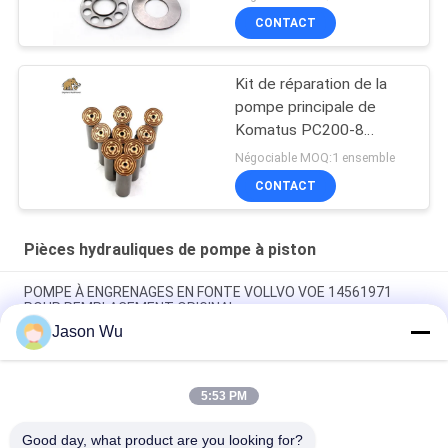
CONTACT
Kit de réparation de la
pompe principale de
Komatus PC200-8
Pompes hydrauliques
Négociable MOQ:1 ensemble
CONTACT
Pièces hydrauliques de pompe à piston
POMPE À ENGRENAGES EN FONTE VOLLVO VOE 14561971
POUR REMPLACEMENT ORIGINAL
Jason Wu
POMPE À ENGRENAGES EN FONTE VOLLVO VOE 14537295
POUR REMPLACEMENT ORIGINAL
5:53 PM
Pompes à engrenages en fonte VOLLVO VOE 14782798 pour le
remplacement original
Good day, what product are you looking for?