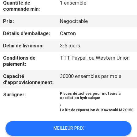
Quantité de
1 ensemble
commande min:
CONTRÔLE
Prix:
Negocitable
DE
Détails d'emballage:
Carton
QUALITÉ
Délai de livraison:
3-5 jours
CONTACTEZ-
Conditions de
TTT, Paypal, ou Western Union
NOUS
paiement:
Capacité
30000 ensembles par mois
d'approvisionnement:
NOUVELLES
Surligner:
Pièces détachées pour moteurs à
oscillation hydraulique
CAS
,
Le kit de réparation du Kawasaki M2X150
PLAN
MEILLEUR PRIX
DU