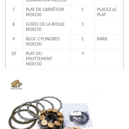
SÉPARATION M2X150
7
PLAT DE L'ARRÊTOIR
1
PLACEZ LE
M2X150
PLAT
8
GUIDE
DE LA BOULE
1
M2X150
9
BLOC-CYLINDRES
1
BARIL
M2X150
10
PLAT DU
3
FROTTEMENT
M2X150