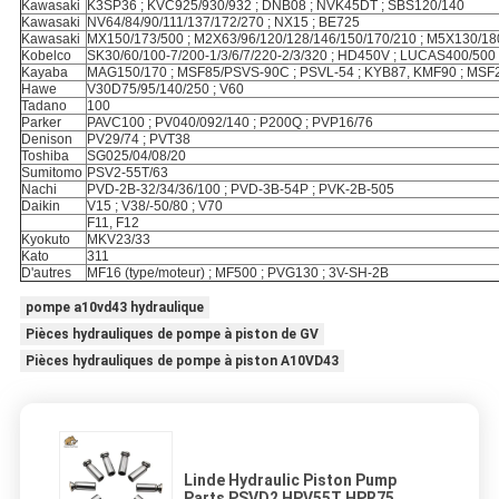
Kawasaki
K3SP36 ; KVC925/930/932 ; DNB08 ; NVK45DT ; SBS120/140
Kawasaki
NV64/84/90/111/137/172/270 ; NX15 ; BE725
Kawasaki
MX150/173/500 ; M2X63/96/120/128/146/150/170/210 ; M5X130/18
Kobelco
SK30/60/100-7/200-1/3/6/7/220-2/3/320 ; HD450V ; LUCAS400/500
Kayaba
MAG150/170 ; MSF85/PSVS-90C ; PSVL-54 ; KYB87, KMF90 ; MSF
Hawe
V30D75/95/140/250 ; V60
Tadano
100
Parker
PAVC100 ; PV040/092/140 ; P200Q ; PVP16/76
Denison
PV29/74 ; PVT38
Toshiba
SG025/04/08/20
Sumitomo
PSV2-55T/63
Nachi
PVD-2B-32/34/36/100 ; PVD-3B-54P ; PVK-2B-505
Daikin
V15 ; V38/-50/80 ; V70
F11, F12
Kyokuto
MKV23/33
Kato
311
D'autres
MF16 (type/moteur) ; MF500 ; PVG130 ; 3V-SH-2B
pompe a10vd43 hydraulique
Pièces hydrauliques de pompe à piston de GV
Pièces hydrauliques de pompe à piston A10VD43
Linde Hydraulic Piston Pump
Parts PSVD2 HPV55T HPR75