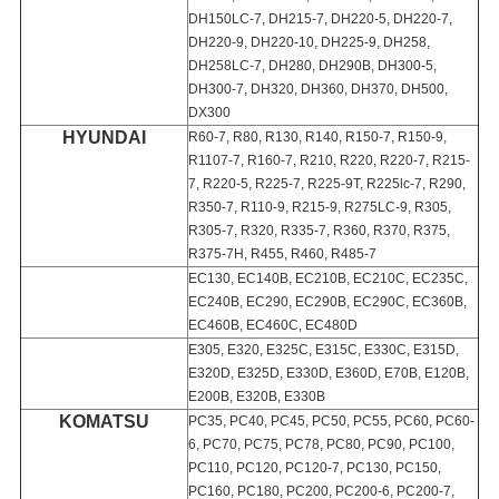
DH150LC-7, DH215-7, DH220-5, DH220-7,
DH220-9, DH220-10, DH225-9, DH258,
DH258LC-7, DH280, DH290B, DH300-5,
DH300-7, DH320, DH360, DH370, DH500,
DX300
HYUNDAI
R60-7, R80, R130, R140, R150-7, R150-9,
R1107-7, R160-7, R210, R220, R220-7, R215-
7, R220-5, R225-7, R225-9T, R225lc-7, R290,
R350-7, R110-9, R215-9, R275LC-9, R305,
R305-7, R320, R335-7, R360, R370, R375,
R375-7H, R455, R460, R485-7
EC130, EC140B, EC210B, EC210C, EC235C,
EC240B, EC290, EC290B, EC290C, EC360B,
EC460B, EC460C, EC480D
E305, E320, E325C, E315C, E330C, E315D,
E320D, E325D, E330D, E360D, E70B, E120B,
E200B, E320B, E330B
KOMATSU
PC35, PC40, PC45, PC50, PC55, PC60, PC60-
6, PC70, PC75, PC78, PC80, PC90, PC100,
PC110, PC120, PC120-7, PC130, PC150,
PC160, PC180, PC200, PC200-6, PC200-7,