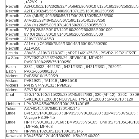
; (A2VK…)
Rexroth
A2FO10/12/16/23/28/32/45/56/63/80/90/107/125/160/180/250/355/
Rexroth
A2FE28/32/45/56/63/80/90/107/125/160/180/250/355
Rexroth
A4V (AINSI) 40/45/50/56/71/90/125/180/250/355/500
Rexroth
A4VG25/28/40/45/50/56/71/90/125/140/180/250
Rexroth
A6V (M) 28/55/80/107/140/160/200/250/355/500
Rexroth
7V (O) 28/55/80/107/140/160/200/250/355/500/1000
Rexroth
8V (O) 28/55/80/107/140/160/200/250/355/500
Rexroth
A10VGO28/45/63
Rexroth
A11V (L) O50/60/75/95/130/145/160/190/250/260
Rexroth
A11VG50
Uchida
A8V86 ; A10VD17/43/71 ; AP2D14/21/25/36 ; PSVD2-19E/21E/27E
La Sûre
SPV20/21/22/23/24/25/26, SPV6/119 ; MPV046 ;
PV90R30/42/55/75/100/250
Eaton
3331 ; 3932 ; 4621/31 ; 5421/23/31 ; 6421/23/31 ; 7620/21
Eaton
PVXS-066/090/180
Vickers
PVB5/6/10/15/20/29
Vickers
PVE19/21 ; TA1919 ; MFE15/19
Vickers
PVH57/74/98/131 ; PVM028
Vickers
SPV15/18
Chat
12G/14G/16G/215/225/235/245/992/963 ; 320 (AP-12) ; 320C ; 330
SPK10/10 (E200B) ; NOUVEAU TYPE D'E200B ; SPV10/10 ; 120
Liebherr
LPVD35/45/64/75/90/100/125/140/165
Yuken
A37/40/45/56/70/90/120/140/145
Linde
BPR105/140/186/260 ; BPV35/50/70/100/200 ; B2PV35/50/75/105 ;
Voyage H3.0/H4.5
Linde
HPR75/90/100/130/160 ; BMV50/55/75/105 ; BMF35/75/105/140/18
; MPF55, MPR63
Hitachi
HPV091/102/105/116/130/135/145
Kawasaki
K3V45/63/112/140/180/280 ; K5V80/140/200