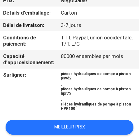
Prix:
Négociable
Détails d'emballage:
Carton
CONTRÔLE
DE
Délai de livraison:
3-7 jours
QUALITÉ
Conditions de
TTT, Paypal, union occidentale,
paiement:
T/T, L/C
CONTACTEZ-
Capacité
80000 ensembles par mois
d'approvisionnement:
NOUS
Surligner:
pièces hydrauliques de pompe à piston
psvd2
,
NOUVELLES
pièces hydrauliques de pompe à piston
hpr75
,
CAS
Pièces hydrauliques de pompe à piston
HPR100
PLAN
MEILLEUR PRIX
DU