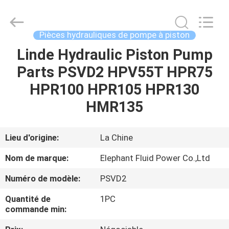
-
2026
Elephant
Fluid
Power
Pièces hydrauliques de pompe à piston
Co.,Ltd.
All
Linde Hydraulic Piston Pump
MAISON
Rights
Reserved.
Parts PSVD2 HPV55T HPR75
PRODUITS
HPR100 HPR105 HPR130
HMR135
AU
SUJET
Lieu d'origine:
La Chine
DE
Nom de marque:
Elephant Fluid Power Co.,Ltd
NOUS
Numéro de modèle:
PSVD2
Quantité de
1PC
VISITE
commande min:
D'USINE