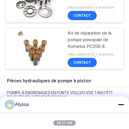
Négociable MOQ:1 ensemble
CONTACT
Kit de réparation de la
pompe principale de
Komatus PC200-8
Pompes hydrauliques
Négociable MOQ:1 ensemble
CONTACT
Pièces hydrauliques de pompe à piston
POMPE À ENGRENAGES EN FONTE VOLLVO VOE 14561971
POUR REMPLACEMENT ORIGINAL
Alyssa
POMPE À ENGRENAGES EN FONTE VOLLVO VOE 14537295
POUR REMPLACEMENT ORIGINAL
10:17 AM
Pompes à engrenages en fonte VOLLVO VOE 14782798 pour le