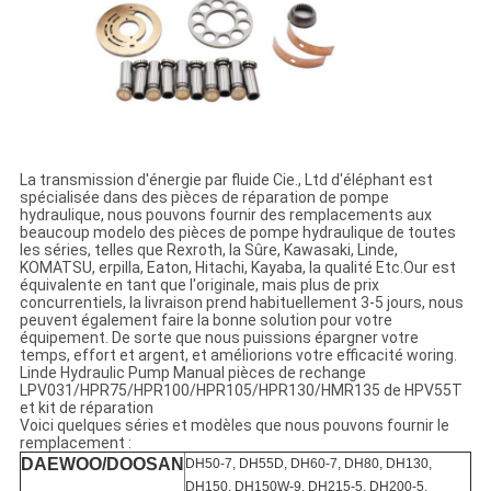
La transmission d'énergie par fluide Cie., Ltd d'éléphant est
spécialisée dans des pièces de réparation de pompe
hydraulique, nous pouvons fournir des remplacements aux
beaucoup modelo des pièces de pompe hydraulique de toutes
les séries, telles que Rexroth, la Sûre, Kawasaki, Linde,
KOMATSU, erpilla, Eaton, Hitachi, Kayaba, la qualité Etc.Our est
équivalente en tant que l'originale, mais plus de prix
concurrentiels, la livraison prend habituellement 3-5 jours, nous
peuvent également faire la bonne solution pour votre
équipement. De sorte que nous puissions épargner votre
temps, effort et argent, et améliorions votre efficacité woring.
Linde Hydraulic Pump Manual pièces de rechange
LPV031/HPR75/HPR100/HPR105/HPR130/HMR135 de HPV55T
et kit de réparation
Voici quelques séries et modèles que nous pouvons fournir le
remplacement :
DAEWOO/DOOSAN
DH50-7, DH55D, DH60-7, DH80, DH130,
DH150, DH150W-9, DH215-5, DH200-5,