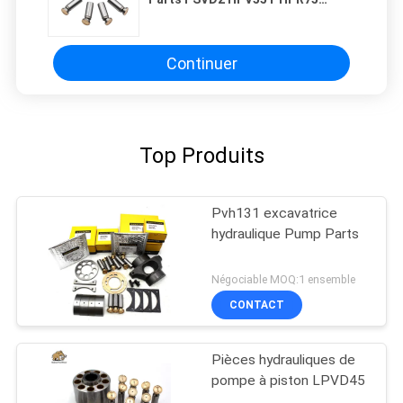
HPR100 HPR105 HPR130 HMR135
Continuer
Top Produits
Pvh131 excavatrice
hydraulique Pump Parts
Négociable MOQ:1 ensemble
CONTACT
Pièces hydrauliques de
pompe à piston LPVD45