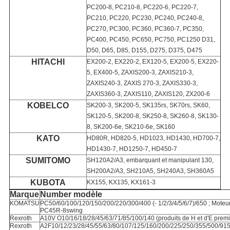
PC200-8, PC210-8, PC220-6, PC220-7,
PC210, PC220, PC230, PC240, PC240-8,
PC270, PC300, PC360, PC360-7, PC350,
PC400, PC450, PC650, PC750, PC1250 D31,
D50, D65, D85, D155, D275, D375, D475
HITACHI
EX200-2, EX220-2, EX120-5, EX200-5, EX220-
5, EX400-5, ZAXIS200-3, ZAXIS210-3,
ZAXIS240-3, ZAXIS 270-3, ZAXIS330-3,
ZAXIS360-3, ZAXIS110, ZAXIS120, ZX200-6
KOBELCO
SK200-3, SK200-5, SK135rs, SK70rs, SK60,
SK120-5, SK200-8, SK250-8, SK260-8, SK130-
8, SK200-6e, SK210-6e, SK160
KATO
HD80R, HD820-5, HD1023, HD1430, HD700-7,
HD1430-7, HD1250-7, HD450-7
SUMITOMO
SH120A2/A3, embarquant et manipulant 130,
SH200A2/A3, SH210A5, SH240A3, SH360A5
KUBOTA
KX155, KX135, KX161-3
Marque
Number modèle
KOMATSU
PC50/60/100/120/150/200/220/300/400 (- 1/2/3/4/5/6/7)/650 ; Moteu
PC45R-8swing
Rexroth
A10V O10/16/18/28/45/63/71/85/100/140 (produits de H et d'E premi
Rexroth
A2F10/12/23/28/45/55/63/80/107/125/160/200/225/250/355/500/91