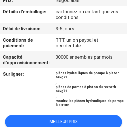
Prix:
Négociable
Détails d'emballage:
cartonnez ou en tant que vos
CONTRÔLE
conditions
DE
Délai de livraison:
3-5 jours
QUALITÉ
Conditions de
TTT, union paypal et
paiement:
occidentale
CONTACTEZ-
Capacité
30000 ensembles par mois
NOUS
d'approvisionnement:
Surligner:
pièces hydrauliques de pompe à piston
NOUVELLES
a4vg71
,
pièces de pompe à piston du rexroth
a4vg71
CAS
,
moulez les pièces hydrauliques de pompe
à piston
PLAN
MEILLEUR PRIX
DU