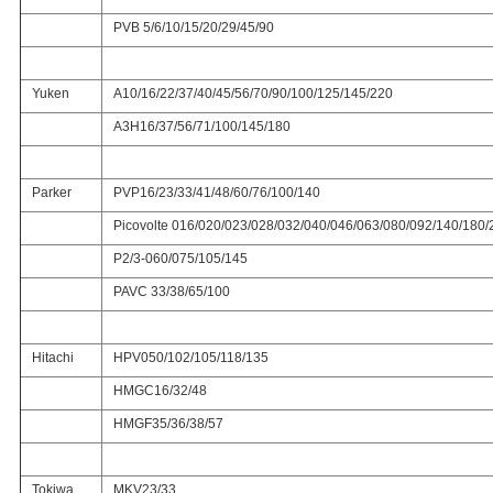
PVB 5/6/10/15/20/29/45/90
Yuken
A10/16/22/37/40/45/56/70/90/100/125/145/220
A3H16/37/56/71/100/145/180
Parker
PVP16/23/33/41/48/60/76/100/140
Picovolte 016/020/023/028/032/040/046/063/080/092/140/180/
P2/3-060/075/105/145
PAVC 33/38/65/100
Hitachi
HPV050/102/105/118/135
HMGC16/32/48
HMGF35/36/38/57
Tokiwa
MKV23/33