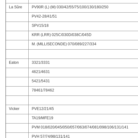
La Sûre
PV90R (L) (M) 030/42/55/75/100/130/180/250
PV42-28/41/51
SPV15/18
KRR (LRR) 025C/030D/038C/045D
M. (MILLISECONDE) 070/089/227/334
Eaton
3321/3331
4621/4631
5421/5431
78461/78462
Vicker
PVE12/21/45
TA19/MFE19
PVM 018/020/045/050/057/063/074/081/098/106/131/141
PVH 57/74/98/131/141