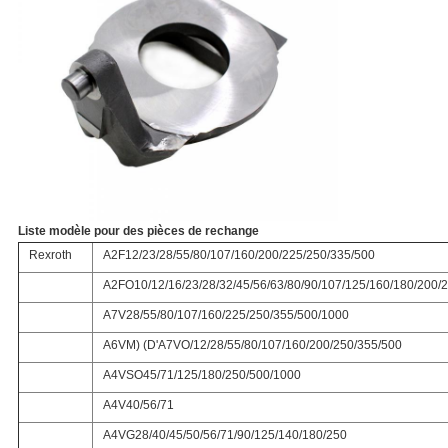
Liste modèle pour des pièces de rechange
Rexroth
A2F12/23/28/55/80/107/160/200/225/250/335/500
A2FO10/12/16/23/28/32/45/56/63/80/90/107/125/160/180/200/
A7V28/55/80/107/160/225/250/355/500/1000
A6VM) (D'A7VO/12/28/55/80/107/160/200/250/355/500
A4VSO45/71/125/180/250/500/1000
A4V40/56/71
A4VG28/40/45/50/56/71/90/125/140/180/250