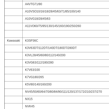
A4VTG71/90
A10VSO10/16/18/28/45/63/71/85/100/140
A10VG18/28/45/63
A11VO60/75/95/130/145/160/190/250/260
Kawasaki
K3SP36C
K3V63DT/112DT/140DT/180DT/280DT
K3VL28/45/60/80/112/140/200
K3VG63/112/180/280
K7V63/100
K7VG180/265
K5V80/140/160/200
NV45/50/60/64/70/80/84/90/111/120/137/172/210/237/270
NX15
NVK45