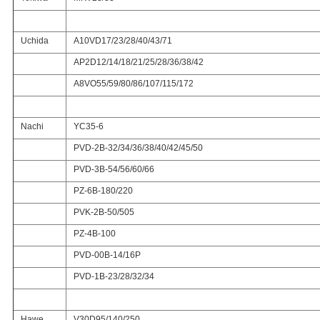
Uchida
A10VD17/23/28/40/43/71
AP2D12/14/18/21/25/28/36/38/42
A8VO55/59/80/86/107/115/172
Nachi
YC35-6
PVD-2B-32/34/36/38/40/42/45/50
PVD-3B-54/56/60/66
PZ-6B-180/220
PVK-2B-50/505
PZ-4B-100
PVD-00B-14/16P
PVD-1B-23/28/32/34
Hawe
V30D95/140/250