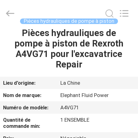
-
2026
Elephant
Fluid
Power
Pièces hydrauliques de pompe à piston
Co.,Ltd.
All
Pièces hydrauliques de
MAISON
Rights
Reserved.
pompe à piston de Rexroth
PRODUITS
A4VG71 pour l'excavatrice
Repair
AU
SUJET
Lieu d'origine:
La Chine
DE
Nom de marque:
Elephant Fluid Power
NOUS
Numéro de modèle:
A4VG71
Quantité de
1 ENSEMBLE
VISITE
commande min:
D'USINE