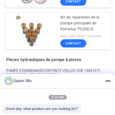
CONTACT
Kit de réparation de la
pompe principale de
Komatus PC200-8
Pompes hydrauliques
Négociable MOQ:1 ensemble
CONTACT
Pièces hydrauliques de pompe à piston
POMPE À ENGRENAGES EN FONTE VOLLVO VOE 14561971
POUR REMPLACEMENT ORIGINAL
Jason Wu
POMPE À ENGRENAGES EN FONTE VOLLVO VOE 14537295
POUR REMPLACEMENT ORIGINAL
6:16 AM
Pompes à engrenages en fonte VOLLVO VOE 14782798 pour le
remplacement original
Good day, what product are you looking for?