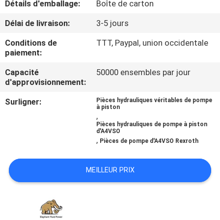
Détails d'emballage:
Boîte de carton
CONTRÔLE
Délai de livraison:
3-5 jours
DE
Conditions de
TTT, Paypal, union occidentale
paiement:
QUALITÉ
Capacité
50000 ensembles par jour
d'approvisionnement:
CONTACTEZ-
Surligner:
Pièces hydrauliques véritables de pompe
NOUS
à piston
,
Pièces hydrauliques de pompe à piston
d'A4VSO
NOUVELLES
,
Pièces de pompe d'A4VSO Rexroth
CAS
MEILLEUR PRIX
PLAN
DU