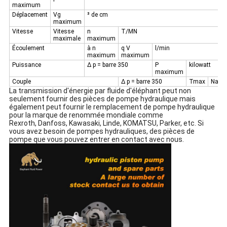
maximum
Déplacement
Vg
³ de cm
maximum
Vitesse
Vitesse
n
T/MN
maximale
maximum
Écoulement
à n
q V
l/min
maximum
maximum
Puissance
Δ p = barre 350
P
kilowatt
maximum
Couple
Δ p = barre 350
Tmax
Nano
La transmission d'énergie par fluide d'éléphant peut non
seulement fournir des pièces de pompe hydraulique mais
également peut fournir le remplacement de pompe hydraulique
pour la marque de renommée mondiale comme
Rexroth, Danfoss, Kawasaki, Linde, KOMATSU, Parker, etc. Si
vous avez besoin de pompes hydrauliques, des pièces de
pompe que vous pouvez entrer en contact avec nous.