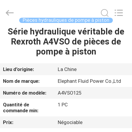
-
2026
Elephant
Fluid
Power
Pièces hydrauliques de pompe à piston
Co.,Ltd.
All
Série hydraulique véritable de
MAISON
Rights
Reserved.
Rexroth A4VSO de pièces de
PRODUITS
pompe à piston
AU
Lieu d'origine:
La Chine
SUJET
Nom de marque:
Elephant Fluid Power Co.,Ltd
DE
Numéro de modèle:
A4VSO125
NOUS
Quantité de
1 PC
commande min:
VISITE
Prix:
Négociable
D'USINE