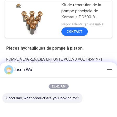
Kit de réparation de la
pompe principale de
Komatus PC200-8
Pompes hydrauliques
Négociable MOQ:1 ensemble
CONTACT
Pièces hydrauliques de pompe à piston
POMPE À ENGRENAGES EN FONTE VOLLVO VOE 14561971
POUR REMPLACEMENT ORIGINAL
Jason Wu
POMPE À ENGRENAGES EN FONTE VOLLVO VOE 14537295
POUR REMPLACEMENT ORIGINAL
11:41 AM
Pompes à engrenages en fonte VOLLVO VOE 14782798 pour le
remplacement original
Good day, what product are you looking for?
Catégories populaires
Tous