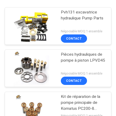
Pvh131 excavatrice
hydraulique Pump Parts
Négociable MOQ:1 ensemble
CONTACT
Pièces hydrauliques de
pompe à piston LPVD45
Négociable MOQ:1 ensemble
CONTACT
Kit de réparation de la
pompe principale de
Komatus PC200-8
Pompes hydrauliques
Négociable MOQ:1 ensemble