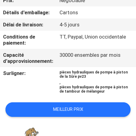
Prix:
Négociable
Détails d'emballage:
Cartons
CONTRÔLE
DE
Délai de livraison:
4-5 jours
QUALITÉ
Conditions de
TT, Paypal, Union occidentale
paiement:
CONTACTEZ-
Capacité
30000 ensembles par mois
d'approvisionnement:
NOUS
Surligner:
pièces hydrauliques de pompe à piston
de la Sûre pv23
,
NOUVELLES
pièces hydrauliques de pompe à piston
de tambour de mélangeur
CAS
MEILLEUR PRIX
PLAN
DU