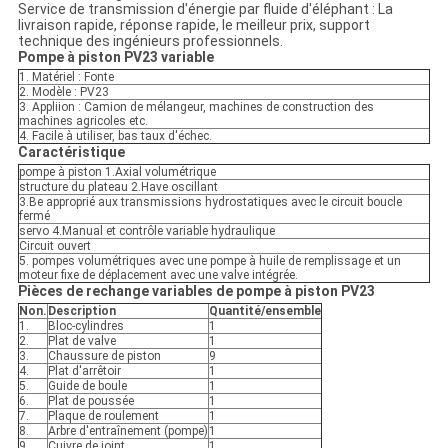
Service de transmission d'énergie par fluide d'éléphant : La
livraison rapide, réponse rapide, le meilleur prix, support
technique des ingénieurs professionnels.
Pompe à piston PV23 variable
1. Matériel : Fonte
2. Modèle : PV23
3. Appliion : Camion de mélangeur, machines de construction des
machines agricoles etc.
4. Facile à utiliser, bas taux d'échec.
Caractéristique
pompe à piston 1.Axial volumétrique
structure du plateau 2.Have oscillant
3.Be approprié aux transmissions hydrostatiques avec le circuit boucle
fermé
servo 4.Manual et contrôle variable hydraulique
Circuit ouvert
5. pompes volumétriques avec une pompe à huile de remplissage et un
moteur fixe de déplacement avec une valve intégrée.
Pièces de rechange variables de pompe à piston PV23
Non.
Description
Quantité/ensemble
1.
Bloc-cylindres
1
2.
Plat de valve
1
3.
Chaussure de piston
9
4.
Plat d'arrêtoir
1
5.
Guide de boule
1
6.
Plat de poussée
1
7.
Plaque de roulement
1
8.
Arbre d'entraînement (pompe)
1
9.
Cuivre de joint
1