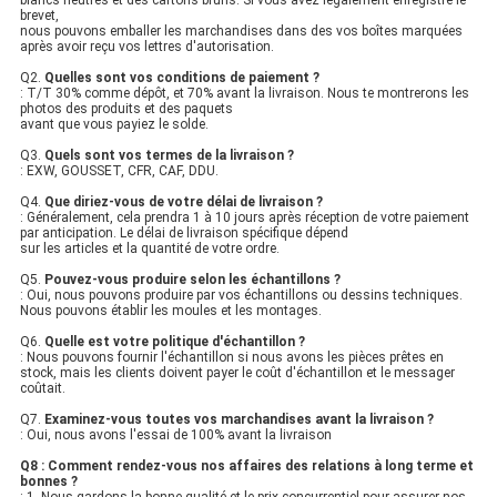
blancs neutres et des cartons bruns. Si vous avez légalement enregistré le
brevet,
nous pouvons emballer les marchandises dans des vos boîtes marquées
après avoir reçu vos lettres d'autorisation.
Q2.
Quelles sont vos conditions de paiement ?
: T/T 30% comme dépôt, et 70% avant la livraison. Nous te montrerons les
photos des produits et des paquets
avant que vous payiez le solde.
Q3.
Quels sont vos termes de la livraison ?
: EXW, GOUSSET, CFR, CAF, DDU.
Q4.
Que diriez-vous de votre délai de livraison ?
: Généralement, cela prendra 1 à 10 jours après réception de votre paiement
par anticipation. Le délai de livraison spécifique dépend
sur les articles et la quantité de votre ordre.
Q5.
Pouvez-vous produire selon les échantillons ?
: Oui, nous pouvons produire par vos échantillons ou dessins techniques.
Nous pouvons établir les moules et les montages.
Q6.
Quelle est votre politique d'échantillon ?
: Nous pouvons fournir l'échantillon si nous avons les pièces prêtes en
stock, mais les clients doivent payer le coût d'échantillon et le messager
coûtait.
Q7.
Examinez-vous toutes vos marchandises avant la livraison ?
: Oui, nous avons l'essai de 100% avant la livraison
Q8 : Comment rendez-vous nos affaires des relations à long terme et
bonnes ?