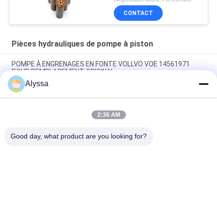
CONTACT
Pièces hydrauliques de pompe à piston
POMPE À ENGRENAGES EN FONTE VOLLVO VOE 14561971
POUR REMPLACEMENT ORIGINAL
Alyssa
POMPE À ENGRENAGES EN FONTE VOLLVO VOE 14537295
POUR REMPLACEMENT ORIGINAL
2:36 AM
Pompes à engrenages en fonte VOLLVO VOE 14782798 pour le
remplacement original
Good day, what product are you looking for?
Catégories populaires
Tous
Pièces Hydrauliques 
Vane Pump Parts 
De Pompe À Piston
Hydraulique
Pièces De Rechange 
Pompes 