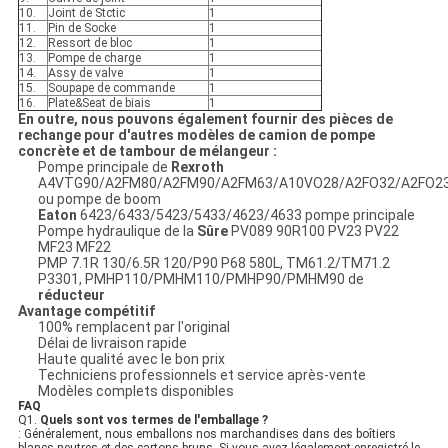
10.
Joint de Stctic
1
11.
Pin de Socke
1
12.
Ressort de bloc
1
13.
Pompe de charge
1
14.
Assy de valve
1
15.
Soupape de commande
1
16.
Plate&Seat de biais
1
En outre, nous pouvons également fournir des pièces de
rechange pour d'autres modèles de camion de pompe
concrète et de tambour de mélangeur :
Pompe principale de
Rexroth
A4VTG90/A2FM80/A2FM90/A2FM63/A10VO28/A2FO32/A2FO2
ou pompe de boom
Eaton
6423/6433/5423/5433/4623/4633 pompe principale
Pompe hydraulique de la
Sûre
PV089 90R100 PV23 PV22
MF23 MF22
PMP 7.1R 130/6.5R 120/P90 P68 580L, TM61.2/TM71.2
P3301, PMHP110/PMHM110/PMHP90/PMHM90 de
réducteur
Avantage compétitif
100% remplacent par l'original
Délai de livraison rapide
Haute qualité avec le bon prix
Techniciens professionnels et service après-vente
Modèles complets disponibles
FAQ
Q1.
Quels sont vos termes de l'emballage ?
: Généralement, nous emballons nos marchandises dans des boîtiers