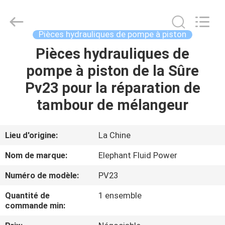
-
2026
Elephant
Fluid
Power
Pièces hydrauliques de pompe à piston
Co.,Ltd.
All
Pièces hydrauliques de
MAISON
Rights
Reserved.
pompe à piston de la Sûre
PRODUITS
Pv23 pour la réparation de
tambour de mélangeur
AU
SUJET
Lieu d'origine:
La Chine
DE
Nom de marque:
Elephant Fluid Power
NOUS
Numéro de modèle:
PV23
Quantité de
1 ensemble
VISITE
commande min:
D'USINE