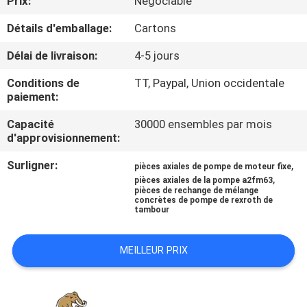
Prix:
Négociable
Détails d'emballage:
Cartons
CONTRÔLE
DE
Délai de livraison:
4-5 jours
QUALITÉ
Conditions de
TT, Paypal, Union occidentale
paiement:
CONTACTEZ-
Capacité
30000 ensembles par mois
d'approvisionnement:
NOUS
Surligner:
,
pièces axiales de pompe de moteur fixe
,
pièces axiales de la pompe a2fm63
NOUVELLES
pièces de rechange de mélange
concrètes de pompe de rexroth de
tambour
CAS
MEILLEUR PRIX
PLAN
DU