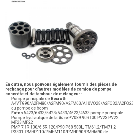
En outre, nous pouvons également fournir des pièces de
rechange pour d'autres modèles de camion de pompe
concrète et de tambour de mélangeur :
Pompe principale de
Rexroth
A4VTG90/A2FM80/A2FM90/A2FM63/A10VO28/A2FO32/A2FO2
ou pompe de boom
Eaton
6423/6433/5423/5433/4623/4633 pompe principale
Pompe hydraulique de la
Sûre
PV089 90R100 PV23 PV22
MF23 MF22
PMP 7.1R 130/6.5R 120/P90 P68 580L, TM61.2/TM71.2
P3301, PMHP110/PMHM110/PMHP90/PMHM90 de