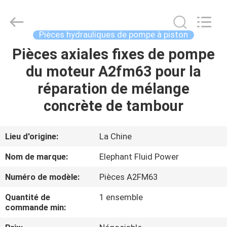
-
2026
Elephant
Fluid
Power
Pièces hydrauliques de pompe à piston
Co.,Ltd.
All
Pièces axiales fixes de pompe
MAISON
Rights
Reserved.
du moteur A2fm63 pour la
PRODUITS
réparation de mélange
concrète de tambour
AU
SUJET
Lieu d'origine:
La Chine
DE
Nom de marque:
Elephant Fluid Power
NOUS
Numéro de modèle:
Pièces A2FM63
Quantité de
1 ensemble
VISITE
commande min:
D'USINE