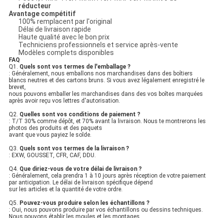
réducteur
Avantage compétitif
100% remplacent par l'original
Délai de livraison rapide
Haute qualité avec le bon prix
Techniciens professionnels et service après-vente
Modèles complets disponibles
FAQ
Q1.
Quels sont vos termes de l'emballage ?
: Généralement, nous emballons nos marchandises dans des boîtiers
blancs neutres et des cartons bruns. Si vous avez légalement enregistré le
brevet,
nous pouvons emballer les marchandises dans des vos boîtes marquées
après avoir reçu vos lettres d'autorisation.
Q2.
Quelles sont vos conditions de paiement ?
: T/T 30% comme dépôt, et 70% avant la livraison. Nous te montrerons les
photos des produits et des paquets
avant que vous payiez le solde.
Q3.
Quels sont vos termes de la livraison ?
: EXW, GOUSSET, CFR, CAF, DDU.
Q4.
Que diriez-vous de votre délai de livraison ?
: Généralement, cela prendra 1 à 10 jours après réception de votre paiement
par anticipation. Le délai de livraison spécifique dépend
sur les articles et la quantité de votre ordre.
Q5.
Pouvez-vous produire selon les échantillons ?
: Oui, nous pouvons produire par vos échantillons ou dessins techniques.
Nous pouvons établir les moules et les montages.