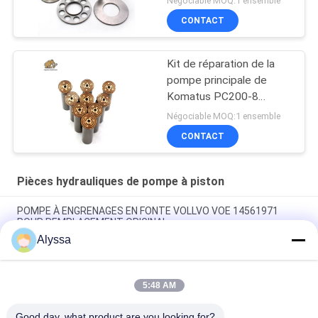
Négociable MOQ:1 ensemble
CONTACT
Kit de réparation de la
pompe principale de
Komatus PC200-8
Pompes hydrauliques
Négociable MOQ:1 ensemble
CONTACT
Pièces hydrauliques de pompe à piston
POMPE À ENGRENAGES EN FONTE VOLLVO VOE 14561971
POUR REMPLACEMENT ORIGINAL
Alyssa
POMPE À ENGRENAGES EN FONTE VOLLVO VOE 14537295
POUR REMPLACEMENT ORIGINAL
5:48 AM
Pompes à engrenages en fonte VOLLVO VOE 14782798 pour le
remplacement original
Good day, what product are you looking for?