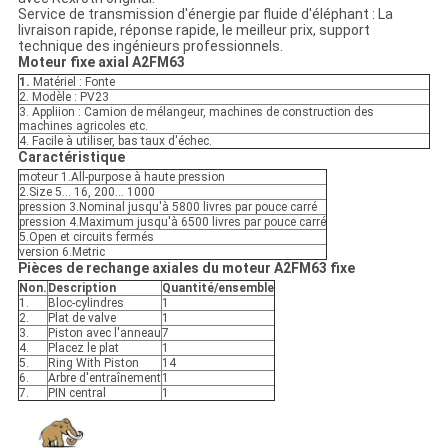
Service de transmission d'énergie par fluide d'éléphant : La
livraison rapide, réponse rapide, le meilleur prix, support
technique des ingénieurs professionnels.
Moteur fixe axial A2FM63
1.
Matériel : Fonte
2. Modèle : PV23
3. Appliion : Camion de mélangeur, machines de construction des
machines agricoles etc.
4. Facile à utiliser, bas taux d'échec.
Caractéristique
moteur 1.All-purpose à haute pression
2.Size 5… 16, 200… 1000
pression 3.Nominal jusqu'à 5800 livres par pouce carré
pression 4.Maximum jusqu'à 6500 livres par pouce carré
5.Open et circuits fermés
version 6.Metric
Pièces de rechange axiales du moteur A2FM63 fixe
Non.
Description
Quantité/ensemble
1.
Bloc-cylindres
1
2.
Plat de valve
1
3.
Piston avec l'anneau
7
4.
Placez le plat
1
5.
Ring With Piston
14
6.
Arbre d'entraînement
1
7.
PIN central
1