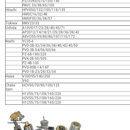
P2/3-060/075/105/145
PAVC 33/38/65/100
Hitachi
HPV050/102/105/118/135
HMGC16/32/48
HMGF35/36/38/57
Tokiwa
MKV23/33
Uchida
A10VD17/23/28/40/43/71
AP2D12/14/18/21/25/28/36/38/42
A8VO55/59/80/86/107/115/172
Nachi
YC35-6
PVD-2B-32/34/36/38/40/42/45/50
PVD-3B-54/56/60/66
PZ-6B-180/220
PVK-2B-50/505
PZ-4B-100
PVD-00B-14/16P
PVD-1B-23/28/32/34
Hawe
V30D95/140/250
V60
L'Italie
HCV50/70/90/100/125
Sam
H1V55/75/108/160/226
H2V55/75/108/160/226
H1C55/75/108/160/226