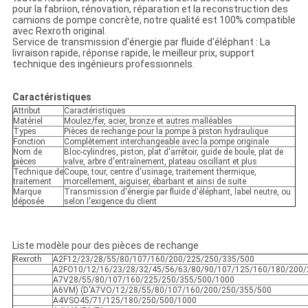
pour la fabriion, rénovation, réparation et la reconstruction des
camions de pompe concrète, notre qualité est 100% compatible
avec Rexroth original.
Service de transmission d'énergie par fluide d'éléphant : La
livraison rapide, réponse rapide, le meilleur prix, support
technique des ingénieurs professionnels.
Caractéristiques
Attribut
Caractéristiques
Matériel
Moulez/fer, acier, bronze et autres malléables
Types
Pièces de rechange pour la pompe à piston hydraulique
Fonction
Complètement interchangeable avec la pompe originale
Nom de
Bloc-cylindres, piston, plat d'arrêtoir, guide de boule, plat de
pièces
valve, arbre d'entraînement, plateau oscillant et plus
Technique de
Coupe, tour, centre d'usinage, traitement thermique,
traitement
morcellement, aiguiser, ébarbant et ainsi de suite
Marque
Transmission d'énergie par fluide d'éléphant, label neutre, ou
déposée
selon l'exigence du client
Liste modèle pour des pièces de rechange
Rexroth
A2F12/23/28/55/80/107/160/200/225/250/335/500
A2FO10/12/16/23/28/32/45/56/63/80/90/107/125/160/180/200/
A7V28/55/80/107/160/225/250/355/500/1000
A6VM) (D'A7VO/12/28/55/80/107/160/200/250/355/500
A4VSO45/71/125/180/250/500/1000