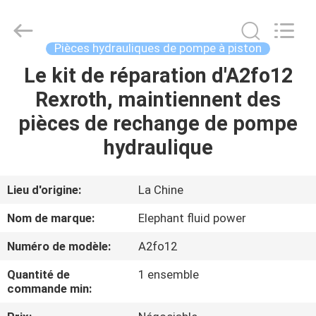
-
2026
Elephant
Fluid
Power
Pièces hydrauliques de pompe à piston
Co.,Ltd.
All
Le kit de réparation d'A2fo12
MAISON
Rights
Reserved.
Rexroth, maintiennent des
PRODUITS
pièces de rechange de pompe
hydraulique
AU
SUJET
Lieu d'origine:
La Chine
DE
Nom de marque:
Elephant fluid power
NOUS
Numéro de modèle:
A2fo12
Quantité de
1 ensemble
VISITE
commande min:
D'USINE