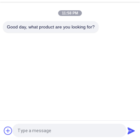
POUR REMPLACEMENT ORIGINAL
11:58 PM
Pompes à engrenages en fonte VOLLVO VOE 14782798 pour le
remplacement original
Good day, what product are you looking for?
Catégories populaires
Tous
Pièces Hydrauliques 
Vane Pump Parts 
De Pompe À Piston
Hydraulique
Pièces De Rechange 
Pompes 
De Machines De 
Hydrauliques De 
Construction
Tracteur
Pompes À Piston 
Moteur Hydraulique 
Hydrauliques
D'orbite
Valve Directionnelle 
Unité De Direction 
Hydraulique
D'Orbitrol
Demandez un devis