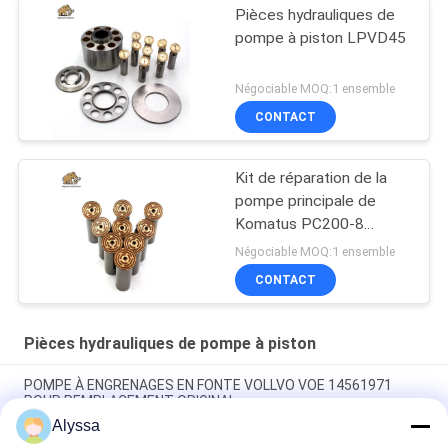
Pièces hydrauliques de
pompe à piston LPVD45
Négociable MOQ:1 ensemble
CONTACT
Kit de réparation de la
pompe principale de
Komatus PC200-8
Pompes hydrauliques
Négociable MOQ:1 ensemble
CONTACT
Pièces hydrauliques de pompe à piston
POMPE À ENGRENAGES EN FONTE VOLLVO VOE 14561971
POUR REMPLACEMENT ORIGINAL
Alyssa
POMPE À ENGRENAGES EN FONTE VOLLVO VOE 14537295