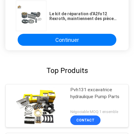
Le kit de réparation d'A2fo12
Rexroth, maintiennent des pièces
de rechange de pompe
hydraulique
Continuer
Top Produits
Pvh131 excavatrice
hydraulique Pump Parts
Négociable MOQ:1 ensemble
CONTACT