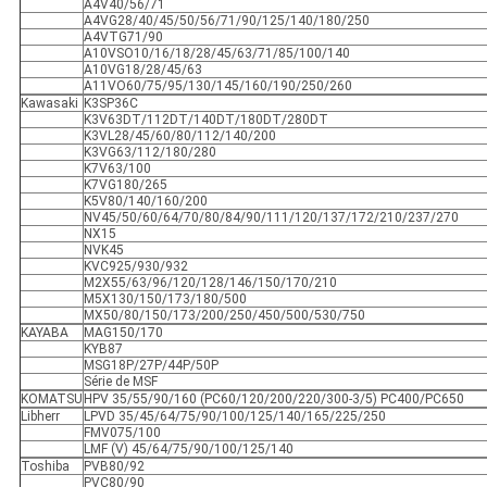
A4V40/56/71
A4VG28/40/45/50/56/71/90/125/140/180/250
A4VTG71/90
A10VSO10/16/18/28/45/63/71/85/100/140
A10VG18/28/45/63
A11VO60/75/95/130/145/160/190/250/260
Kawasaki
K3SP36C
K3V63DT/112DT/140DT/180DT/280DT
K3VL28/45/60/80/112/140/200
K3VG63/112/180/280
K7V63/100
K7VG180/265
K5V80/140/160/200
NV45/50/60/64/70/80/84/90/111/120/137/172/210/237/270
NX15
NVK45
KVC925/930/932
M2X55/63/96/120/128/146/150/170/210
M5X130/150/173/180/500
MX50/80/150/173/200/250/450/500/530/750
KAYABA
MAG150/170
KYB87
MSG18P/27P/44P/50P
Série de MSF
KOMATSU
HPV 35/55/90/160 (PC60/120/200/220/300-3/5) PC400/PC650
Libherr
LPVD 35/45/64/75/90/100/125/140/165/225/250
FMV075/100
LMF (V) 45/64/75/90/100/125/140
Toshiba
PVB80/92
PVC80/90