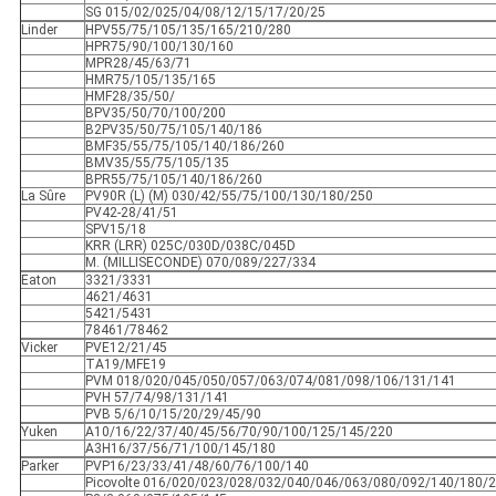
SG 015/02/025/04/08/12/15/17/20/25
Linder
HPV55/75/105/135/165/210/280
HPR75/90/100/130/160
MPR28/45/63/71
HMR75/105/135/165
HMF28/35/50/
BPV35/50/70/100/200
B2PV35/50/75/105/140/186
BMF35/55/75/105/140/186/260
BMV35/55/75/105/135
BPR55/75/105/140/186/260
La Sûre
PV90R (L) (M) 030/42/55/75/100/130/180/250
PV42-28/41/51
SPV15/18
KRR (LRR) 025C/030D/038C/045D
M. (MILLISECONDE) 070/089/227/334
Eaton
3321/3331
4621/4631
5421/5431
78461/78462
Vicker
PVE12/21/45
TA19/MFE19
PVM 018/020/045/050/057/063/074/081/098/106/131/141
PVH 57/74/98/131/141
PVB 5/6/10/15/20/29/45/90
Yuken
A10/16/22/37/40/45/56/70/90/100/125/145/220
A3H16/37/56/71/100/145/180
Parker
PVP16/23/33/41/48/60/76/100/140
Picovolte 016/020/023/028/032/040/046/063/080/092/140/180/