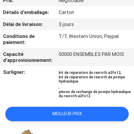
Prix:
Négociable
Détails d'emballage:
Carton
CONTRÔLE
DE
Délai de livraison:
3 jours
QUALITÉ
Conditions de
T/T, Western Union, Paypal
paiement:
CONTACTEZ-
Capacité
50000 ENSEMBLES PAR MOIS
d'approvisionnement:
NOUS
Surligner:
,
kit de réparation du rexroth a2fo12
kit de réparation de rexroth de pompe
NOUVELLES
hydraulique
,
pièces de rechange de pompe hydraulique
du rexroth a2fo12
CAS
MEILLEUR PRIX
PLAN
DU