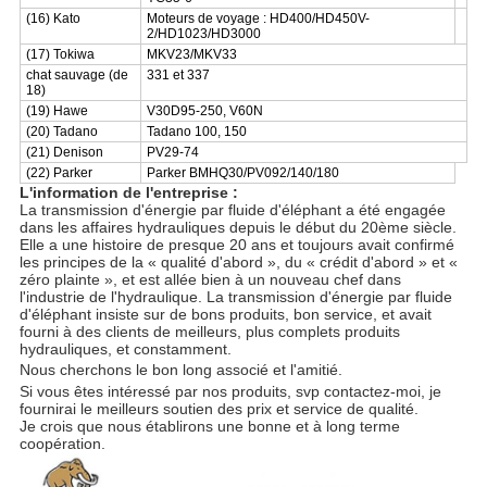
(16) Kato
Moteurs de voyage : HD400/HD450V-
2/HD1023/HD3000
(17) Tokiwa
MKV23/MKV33
chat sauvage (de
331 et 337
18)
(19) Hawe
V30D95-250, V60N
(20) Tadano
Tadano 100, 150
(21) Denison
PV29-74
(22) Parker
Parker BMHQ30/PV092/140/180
L'information de l'entreprise :
La transmission d'énergie par fluide d'éléphant a été engagée
dans les affaires hydrauliques depuis le début du 20ème siècle.
Elle a une histoire de presque 20 ans et toujours avait confirmé
les principes de la « qualité d'abord », du « crédit d'abord » et «
zéro plainte », et est allée bien à un nouveau chef dans
l'industrie de l'hydraulique. La transmission d'énergie par fluide
d'éléphant insiste sur de bons produits, bon service, et avait
fourni à des clients de meilleurs, plus complets produits
hydrauliques, et constamment.
Nous cherchons le bon long associé et l'amitié.
Si vous êtes intéressé par nos produits, svp contactez-moi, je
fournirai le meilleurs soutien des prix et service de qualité.
Je crois que nous établirons une bonne et à long terme
coopération.