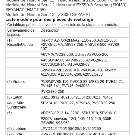
Modèle de Hitachi Seri 11 : Hitachi Hitachi 1100 1800 POMPA
Modèle de Hitachi Seri 12 : Moteur d'EX550-3 Seyahat (SK430)
SEYAHAT (HMGF95)
Modèle de Hitachi Seri 13 : ZX330 SEYAHAT
Liste modèle pour des pièces de rechange
Ce tableau présente la vente de la société de la plupart de produits.
Série/numéro de
Description
la pièce.
(1)
Rexroth A2FO/A2FM/A2FE10-250, A2F12-500,
Rexroth/Uchida
A2VK5-55MA, A6V28-250, A7/8V28-500, A8V80-
107
A6VM/A7VO28-500, Uchida A8VO55-200
A4VSO40-500, A4V40-250, A4VG28-250,
A10VSO18-140, A10VG28-63
Uchida AP2D12-38, A10V/VD/E40-43, Rexroth
A11VG50, A11VO40-260, A20VLO260
(2) Vickers
PVB/MPVB5-110, PVQ10-32, MFB5-29, PVE19-21,
PVH45-141, PVD45, PVM028,
PVXS130-250
(3) Eaton
3321, 3932, 4621, 5421, 6423, 7621, 78462
(4) la Sûre
SPV14-18, PV20-27, MPV046, PV90R30-250
Sundstrand
(5)
VRD63, AP12-14, 320C, SPK10/10, SPV10/10
E200B nouveau, 12G, 14G, 215, 245, 330B,
PSV450, 992/963
(6) Liebherr
LPVD45/64/90/100/125/140/250/260
(7) Linde
HPR75/100/130/160, B2PV35-140, BMF50-105,