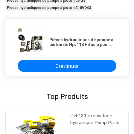
Pièces hydrauliques de pompe à piston de GV
Pièces hydrauliques de pompe à piston A10VD43
Pièces hydrauliques de pompe à
piston de Hpv118 Hitachi pour
l'excavatrice Main Pump de Zx200-
3 Zx220-5 Zx230 Zx240-3 Zx270-3
Continuer
Top Produits
Pvh131 excavatrice
hydraulique Pump Parts