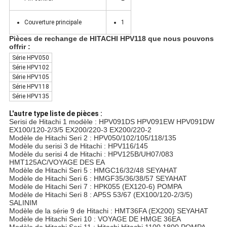
Couverture principale
1
Pièces de rechange de HITACHI HPV118 que nous pouvons
offrir :
Série HPV050
Série HPV102
Série HPV105
Série HPV118
Série HPV135
L'autre type liste de pièces :
Serisi de Hitachi 1 modèle : HPV091DS HPV091EW HPV091DW
EX100/120-2/3/5 EX200/220-3 EX200/220-2
Modèle de Hitachi Seri 2 : HPV050/102/105/118/135
Modèle du serisi 3 de Hitachi : HPV116/145
Modèle du serisi 4 de Hitachi : HPV125B/UH07/083
HMT125AC/VOYAGE DES EA
Modèle de Hitachi Seri 5 : HMGC16/32/48 SEYAHAT
Modèle de Hitachi Seri 6 : HMGF35/36/38/57 SEYAHAT
Modèle de Hitachi Seri 7 : HPK055 (EX120-6) POMPA
Modèle de Hitachi Seri 8 : AP5S 53/67 (EX100/120-2/3/5)
SALINIM
Modèle de la série 9 de Hitachi : HMT36FA (EX200) SEYAHAT
Modèle de Hitachi Seri 10 : VOYAGE DE HMGE 36EA