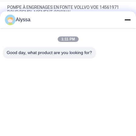
POMPE À ENGRENAGES EN FONTE VOLLVO VOE 14561971
POUR REMPLACEMENT ORIGINAL
Alyssa
POMPE À ENGRENAGES EN FONTE VOLLVO VOE 14537295
POUR REMPLACEMENT ORIGINAL
1:11 PM
Pompes à engrenages en fonte VOLLVO VOE 14782798 pour le
remplacement original
Good day, what product are you looking for?
Catégories populaires
Tous
Pièces Hydrauliques 
Vane Pump Parts 
De Pompe À Piston
Hydraulique
Pièces De Rechange 
Pompes 
De Machines De 
Hydrauliques De 
Construction
Tracteur
Pompes À Piston 
Moteur Hydraulique 
Hydrauliques
D'orbite