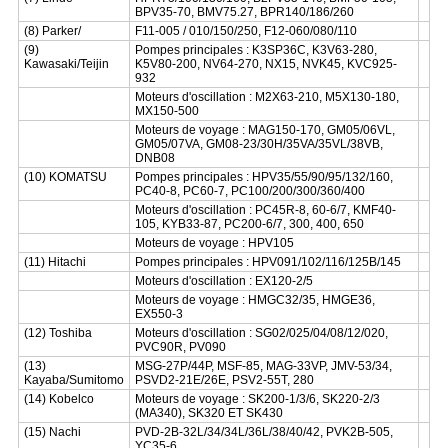
BPV35-70, BMV75.27, BPR140/186/260
(8) Parker/
F11-005 / 010/150/250, F12-060/080/110
(9)
Pompes principales : K3SP36C, K3V63-280,
Kawasaki/Teijin
K5V80-200, NV64-270, NX15, NVK45, KVC925-
932
Moteurs d'oscillation : M2X63-210, M5X130-180,
MX150-500
Moteurs de voyage : MAG150-170, GM05/06VL,
GM05/07VA, GM08-23/30H/35VA/35VL/38VB,
DNB08
(10) KOMATSU
Pompes principales : HPV35/55/90/95/132/160,
PC40-8, PC60-7, PC100/200/300/360/400
Moteurs d'oscillation : PC45R-8, 60-6/7, KMF40-
105, KYB33-87, PC200-6/7, 300, 400, 650
Moteurs de voyage : HPV105
(11) Hitachi
Pompes principales : HPV091/102/116/125B/145
Moteurs d'oscillation : EX120-2/5
Moteurs de voyage : HMGC32/35, HMGE36,
EX550-3
(12) Toshiba
Moteurs d'oscillation : SG02/025/04/08/12/020,
PVC90R, PV090
(13)
MSG-27P/44P, MSF-85, MAG-33VP, JMV-53/34,
Kayaba/Sumitomo
PSVD2-21E/26E, PSV2-55T, 280
(14) Kobelco
Moteurs de voyage : SK200-1/3/6, SK220-2/3
(MA340), SK320 ET SK430
(15) Nachi
PVD-2B-32L/34/34L/36L/38/40/42, PVK2B-505,
YC35-6