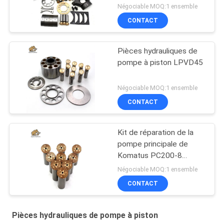
Négociable MOQ:1 ensemble
CONTACT
Pièces hydrauliques de
pompe à piston LPVD45
Négociable MOQ:1 ensemble
CONTACT
Kit de réparation de la
pompe principale de
Komatus PC200-8
Pompes hydrauliques
Négociable MOQ:1 ensemble
CONTACT
Pièces hydrauliques de pompe à piston