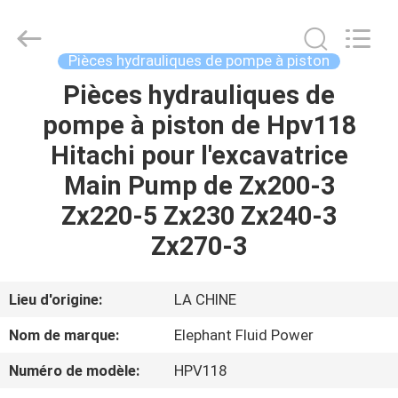
-
2026
Elephant
Fluid
Power
Pièces hydrauliques de pompe à piston
Co.,Ltd.
All
Pièces hydrauliques de
MAISON
Rights
Reserved.
pompe à piston de Hpv118
PRODUITS
Hitachi pour l'excavatrice
Main Pump de Zx200-3
AU
Zx220-5 Zx230 Zx240-3
SUJET
Zx270-3
DE
NOUS
Lieu d'origine:
LA CHINE
Nom de marque:
Elephant Fluid Power
VISITE
Numéro de modèle:
HPV118
D'USINE