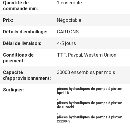
Quantité de
1 ensemble
commande min:
CONTRÔLE
Prix:
Négociable
DE
Détails d'emballage:
CARTONS
QUALITÉ
Délai de livraison:
4-5 jours
CONTACTEZ-
Conditions de
TTT, Paypal, Western Union
NOUS
paiement:
Capacité
30000 ensembles par mois
d'approvisionnement:
NOUVELLES
Surligner:
pièces hydrauliques de pompe à piston
hpv118
CAS
,
pièces hydrauliques de pompe à piston
de Hitachi
,
PLAN
pièces hydrauliques de pompe à piston
zx200-3
DU