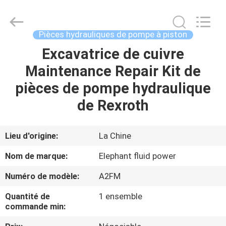
-
2026
Elephant
Fluid
Power
Pièces hydrauliques de pompe à piston
Co.,Ltd.
All
Excavatrice de cuivre
MAISON
Rights
Reserved.
Maintenance Repair Kit de
PRODUITS
pièces de pompe hydraulique
de Rexroth
AU
SUJET
Lieu d'origine:
La Chine
DE
Nom de marque:
Elephant fluid power
NOUS
Numéro de modèle:
A2FM
Quantité de
1 ensemble
VISITE
commande min:
D'USINE