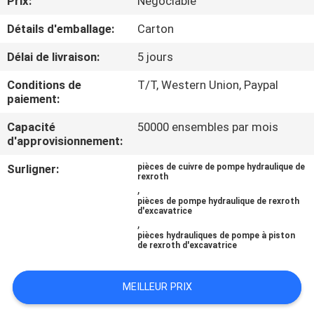
Prix:
Négociable
Détails d'emballage:
Carton
CONTRÔLE
DE
Délai de livraison:
5 jours
QUALITÉ
Conditions de
T/T, Western Union, Paypal
paiement:
CONTACTEZ-
Capacité
50000 ensembles par mois
d'approvisionnement:
NOUS
Surligner:
pièces de cuivre de pompe hydraulique de
rexroth
,
NOUVELLES
pièces de pompe hydraulique de rexroth
d'excavatrice
,
CAS
pièces hydrauliques de pompe à piston
de rexroth d'excavatrice
PLAN
MEILLEUR PRIX
DU