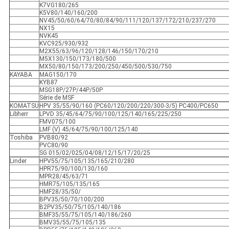
K7VG180/265
K5V80/140/160/200
NV45/50/60/64/70/80/84/90/111/120/137/172/210/237/270
NX15
NVK45
KVC925/930/932
M2X55/63/96/120/128/146/150/170/210
M5X130/150/173/180/500
MX50/80/150/173/200/250/450/500/530/750
KAYABA
MAG150/170
KYB87
MSG18P/27P/44P/50P
Série de MSF
KOMATSU
HPV 35/55/90/160 (PC60/120/200/220/300-3/5) PC400/PC650
Libherr
LPVD 35/45/64/75/90/100/125/140/165/225/250
FMV075/100
LMF (V) 45/64/75/90/100/125/140
Toshiba
PVB80/92
PVC80/90
SG 015/02/025/04/08/12/15/17/20/25
Linder
HPV55/75/105/135/165/210/280
HPR75/90/100/130/160
MPR28/45/63/71
HMR75/105/135/165
HMF28/35/50/
BPV35/50/70/100/200
B2PV35/50/75/105/140/186
BMF35/55/75/105/140/186/260
BMV35/55/75/105/135