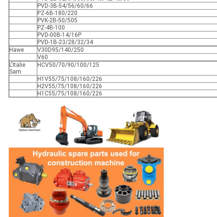
PVD-3B-54/56/60/66
PZ-6B-180/220
PVK-2B-50/505
PZ-4B-100
PVD-00B-14/16P
PVD-1B-23/28/32/34
Hawe
V30D95/140/250
V60
L'Italie
HCV50/70/90/100/125
Sam
H1V55/75/108/160/226
H2V55/75/108/160/226
H1C55/75/108/160/226