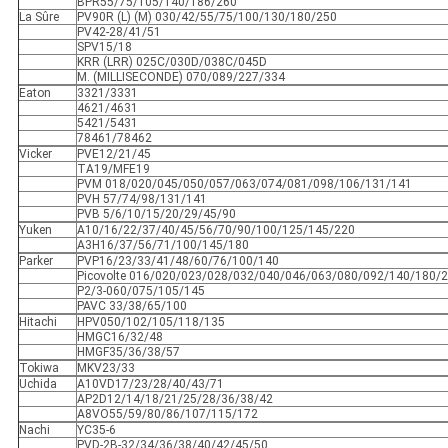
BPR55/75/105/140/186/260
La Sûre
PV90R (L) (M) 030/42/55/75/100/130/180/250
PV42-28/41/51
SPV15/18
KRR (LRR) 025C/030D/038C/045D
M. (MILLISECONDE) 070/089/227/334
Eaton
3321/3331
4621/4631
5421/5431
78461/78462
Vicker
PVE12/21/45
TA19/MFE19
PVM 018/020/045/050/057/063/074/081/098/106/131/141
PVH 57/74/98/131/141
PVB 5/6/10/15/20/29/45/90
Yuken
A10/16/22/37/40/45/56/70/90/100/125/145/220
A3H16/37/56/71/100/145/180
Parker
PVP16/23/33/41/48/60/76/100/140
Picovolte 016/020/023/028/032/040/046/063/080/092/140/180/
P2/3-060/075/105/145
PAVC 33/38/65/100
Hitachi
HPV050/102/105/118/135
HMGC16/32/48
HMGF35/36/38/57
Tokiwa
MKV23/33
Uchida
A10VD17/23/28/40/43/71
AP2D12/14/18/21/25/28/36/38/42
A8VO55/59/80/86/107/115/172
Nachi
YC35-6
PVD-2B-32/34/36/38/40/42/45/50