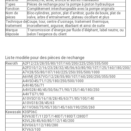
Matériel
Moulez/fer, acier, bronze et autres malléables
Types
Pièces de rechange pour la pompe à piston hydraulique
Fonction
Complètement interchangeable avec la pompe originale
Nom de
Bloc-cylindres, piston, plat d'arrêtoir, guide de boule, plat de
pièces
valve, arbre d'entraînement, plateau oscillant et plus
Technique de
Coupe, tour, centre d'usinage, traitement thermique,
traitement
morcellement, aiguiser, ébarbant et ainsi de suite
Marque
Transmission d'énergie par fluide d'éléphant, label neutre, ou
déposée
selon l'exigence du client
Liste modèle pour des pièces de rechange
Rexroth
A2F12/23/28/55/80/107/160/200/225/250/335/500
A2FO10/12/16/23/28/32/45/56/63/80/90/107/125/160/180/200/
A7V28/55/80/107/160/225/250/355/500/1000
A6VM) (D'A7VO/12/28/55/80/107/160/200/250/355/500
A4VSO45/71/125/180/250/500/1000
A4V40/56/71
A4VG28/40/45/50/56/71/90/125/140/180/250
A4VTG71/90
A10VSO10/16/18/28/45/63/71/85/100/140
A10VG18/28/45/63
A11VO60/75/95/130/145/160/190/250/260
Kawasaki
K3SP36C
K3V63DT/112DT/140DT/180DT/280DT
K3VL28/45/60/80/112/140/200
K3VG63/112/180/280
K7V63/100