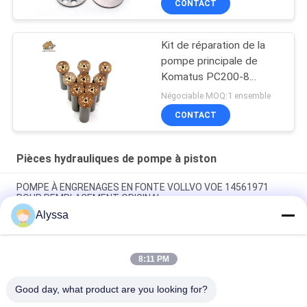
CONTACT
Kit de réparation de la
pompe principale de
Komatus PC200-8
Pompes hydrauliques
Négociable MOQ:1 ensemble
CONTACT
Pièces hydrauliques de pompe à piston
POMPE À ENGRENAGES EN FONTE VOLLVO VOE 14561971
POUR REMPLACEMENT ORIGINAL
Alyssa
POMPE À ENGRENAGES EN FONTE VOLLVO VOE 14537295
POUR REMPLACEMENT ORIGINAL
8:11 PM
Pompes à engrenages en fonte VOLLVO VOE 14782798 pour le
remplacement original
Good day, what product are you looking for?