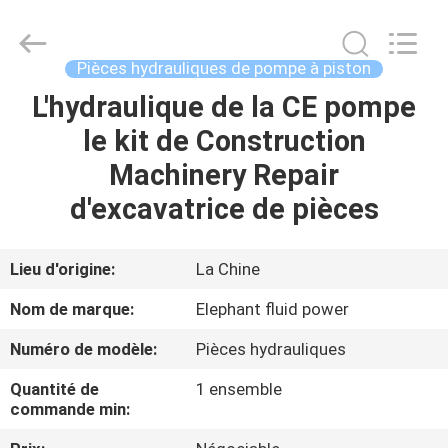
-
2026
Elephant
Fluid
Power
Pièces hydrauliques de pompe à piston
Co.,Ltd.
All
L'hydraulique de la CE pompe
MAISON
Rights
Reserved.
le kit de Construction
PRODUITS
Machinery Repair
d'excavatrice de pièces
AU
SUJET
Lieu d'origine:
La Chine
DE
Nom de marque:
Elephant fluid power
NOUS
Numéro de modèle:
Pièces hydrauliques
Quantité de
1 ensemble
VISITE
commande min:
D'USINE