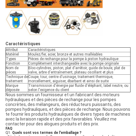
Caractéristiques
Attribut
Caractéristiques
Matériel
Moulez/fer, acier, bronze et autres malléables
Types
Pièces de rechange pour la pompe à piston hydraulique
Fonction
Complètement interchangeable avec la pompe originale
Nom de
Bloc-cylindres, piston, plat d'arrêtoir, guide de boule, plat de
pièces
valve, arbre d'entraînement, plateau oscillant et plus
Technique de
Coupe, tour, centre d'usinage, traitement thermique,
traitement
morcellement, aiguiser, ébarbant et ainsi de suite
Marque
Transmission d'énergie par fluide d'éléphant, label neutre, ou
déposée
selon l'exigence du client
Nous sommes un fournisseur et un fabricant des moteurs
hydrauliques et des pièces de rechange pour les pompes
concrètes, des mélangeurs, des réducteurs puissants, des
pompes hydrauliques, et des pièces de rechange. Nous pouvons
te fournir les produits hydrauliques de divers types de machines
avec la livraison rapide et des prix favorables. Veuillez me
contacter pour des alogues produits et des prix.
FAQ
Q1.
Quels sont vos termes de l'emballage ?