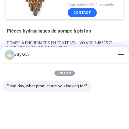
Pompes hydrauliques
Négociable MOQ:1 ensemble
CONTACT
Pièces hydrauliques de pompe à piston
POMPE À ENGRENAGES EN FONTE VOLLVO VOE 14561971
POUR REMPLACEMENT ORIGINAL
Alyssa
POMPE À ENGRENAGES EN FONTE VOLLVO VOE 14537295
POUR REMPLACEMENT ORIGINAL
7:03 AM
Pompes à engrenages en fonte VOLLVO VOE 14782798 pour le
remplacement original
Good day, what product are you looking for?
Catégories populaires
Tous
Pièces Hydrauliques 
Vane Pump Parts 
De Pompe À Piston
Hydraulique