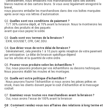
: Généralement, nous emballons nos marchandises dans des boîtiers
blancs neutres et des cartons bruns. Si vous avez légalement enregistré le
brevet,
nous pouvons emballer les marchandises dans des vos boîtes marquées
après avoir reçu vos lettres d'autorisation.
Q2.
Quelles sont vos conditions de paiement ?
: T/T 30% comme dépôt, et 70% avant la livraison. Nous te montrerons les
photos des produits et des paquets
avant que vous payiez le solde.
Q3.
Quels sont vos termes de la livraison ?
: EXW, GOUSSET, CFR, CAF, DDU.
Q4.
Que diriez-vous de votre délai de livraison ?
: Généralement, cela prendra 1 à 10 jours après réception de votre paiement
par anticipation. Le délai de livraison spécifique dépend
sur les articles et la quantité de votre ordre.
Q5.
Pouvez-vous produire selon les échantillons ?
: Oui, nous pouvons produire par vos échantillons ou dessins techniques.
Nous pouvons établir les moules et les montages.
Q6.
Quelle est votre politique d'échantillon ?
: Nous pouvons fournir l'échantillon si nous avons les pièces prêtes en
stock, mais les clients doivent payer le coût d'échantillon et le messager
coûtait.
Q7.
Examinez-vous toutes vos marchandises avant la livraison ?
: Oui, nous avons l'essai de 100% avant la livraison
Q8 : Comment rendez-vous nos affaires des relations à long terme et