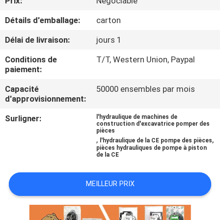
Prix:
Négociable
Détails d'emballage:
carton
CONTRÔLE
DE
Délai de livraison:
jours 1
QUALITÉ
Conditions de
T/T, Western Union, Paypal
paiement:
CONTACTEZ-
Capacité
50000 ensembles par mois
d'approvisionnement:
NOUS
Surligner:
l'hydraulique de machines de
construction d'excavatrice pomper des
pièces
NOUVELLES
,
,
l'hydraulique de la CE pompe des pièces
pièces hydrauliques de pompe à piston
de la CE
CAS
MEILLEUR PRIX
PLAN
DU