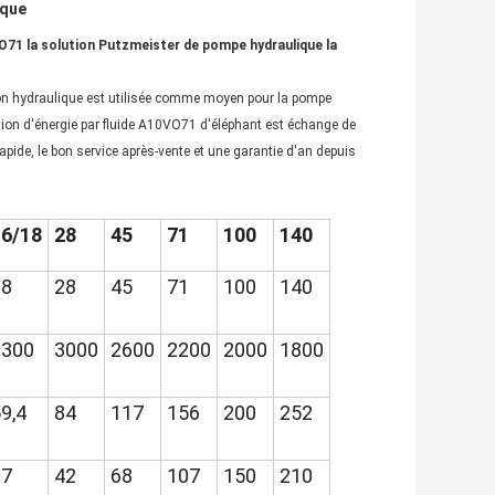
ique
0VO71 la solution Putzmeister de pompe hydraulique la
ton hydraulique est utilisée comme moyen pour la pompe
ssion d'énergie par fluide A10VO71 d'éléphant est échange de
rapide, le bon service après-vente et une garantie d'an depuis
16/18
28
45
71
100
140
18
28
45
71
100
140
3300
3000
2600
2200
2000
1800
9,4
84
117
156
200
252
27
42
68
107
150
210