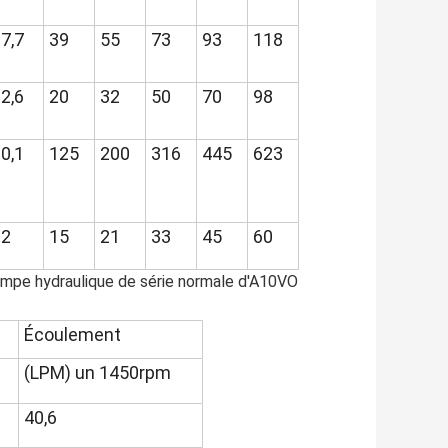
7,7
39
55
73
93
118
2,6
20
32
50
70
98
0,1
125
200
316
445
623
12
15
21
33
45
60
 pompe hydraulique de série normale d'A10VO
Écoulement
(LPM) un 1450rpm
40,6