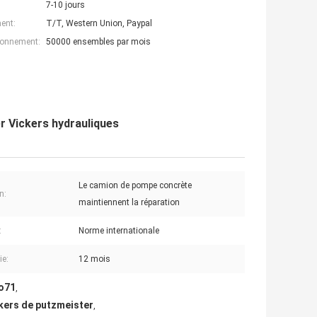
7-10 jours
ent:
T/T, Western Union, Paypal
ionnement:
50000 ensembles par mois
r Vickers hydrauliques
Le camion de pompe concrète
n:
maintiennent la réparation
:
Norme internationale
ie:
12 mois
vo71
,
kers de putzmeister
,