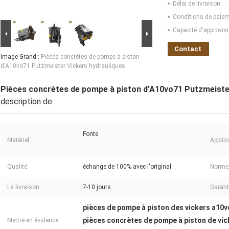
Délai de livraison:
Conditions de paiem
Capacité d'approvis
Contact
Image Grand :
Pièces concrètes de pompe à piston
d'A10vo71 Putzmeister Vickers hydrauliques
Pièces concrètes de pompe à piston d'A10vo71 Putzmeiste
description de
Fonte
Matériel:
Appliio
Qualité:
échange de 100% avec l'original
Norme
La livraison:
7-10 jours
Garant
pièces de pompe à piston des vickers a10
pièces concrètes de pompe à piston de vic
Mettre en évidence: