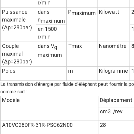
r/min
Puissance
dans
P
Kilowatt
2
maximum
maximale
n
maximum
(Δp=280bar)
en 1500
1
r/min
Couple
dans V
Tmax
Nanomètre
8
g
maximal
maximum
(Δp=280bar)
Poids
m
Kilogramme
La transmission d'énergie par fluide d'éléphant peut fournir la
comme suit :
Modèle
Déplacement
cm3. /rev.
A10VO28DFR-31R-PSC62N00
28