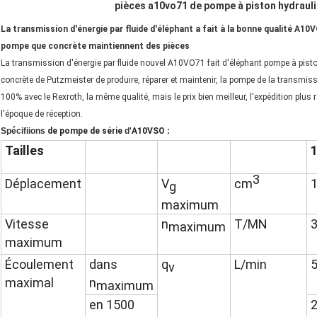
pièces a10vo71 de pompe à piston hydraul
La transmission d'énergie par fluide d'éléphant a fait à la bonne qualité A1
pompe que concrète maintiennent des pièces
La transmission d'énergie par fluide nouvel A10VO71 fait d'éléphant pompe à pis
concrète de Putzmeister de produire, réparer et maintenir, la pompe de la transmi
100% avec le Rexroth, la même qualité, mais le prix bien meilleur, l'expédition plus 
l'époque de réception.
Spécifiions
de pompe de série
d'
A10VSO
:
Tailles
3
Déplacement
V
cm
g
maximum
Vitesse
n
T/MN
maximum
maximum
Écoulement
dans
q
L/min
5
v
maximal
n
maximum
en 1500