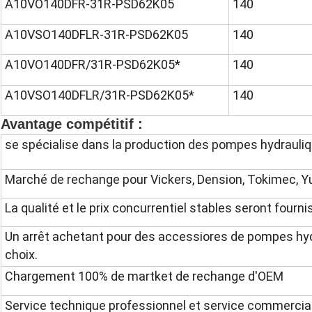
A10VO140DFR-31R-PSD62K05
140
A10VSO140DFLR-31R-PSD62K05
140
A10VO140DFR/31R-PSD62K05*
140
A10VSO140DFLR/31R-PSD62K05*
140
Avantage compétitif :
se spécialise dans la production des pompes hydrauliq
Marché de rechange pour Vickers, Dension, Tokimec, Yu
La qualité et le prix concurrentiel stables seront fournis
Un arrêt achetant pour des accessiores de pompes hyd
choix.
Chargement 100% de martket de rechange d'OEM
Service technique professionnel et service commercial