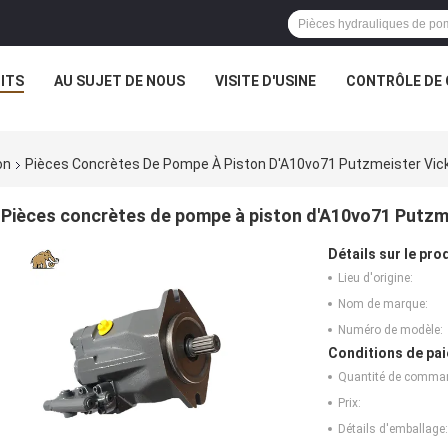
ITS
AU SUJET DE NOUS
VISITE D'USINE
CONTRÔLE DE 
on
Pièces Concrètes De Pompe À Piston D'A10vo71 Putzmeister Vick
Pièces concrètes de pompe à piston d'A10vo71 Putzm
Détails sur le prod
Lieu d'origine:
Nom de marque:
Numéro de modèle:
Conditions de pai
Quantité de comma
Prix:
Détails d'emballage: