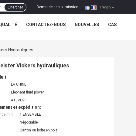
Demande de soumission
Chercher
|
French
QUALITÉ
CONTACTEZ-NOUS
NOUVELLES
CAS
ers Hydrauliques
eister Vickers hydrauliques
uit:
LA CHINE
Elephant fluid power
A10VO71
ement et expédition:
nde min:
1 ENSEMBLE
Négociable
Carton ou boîte en bois