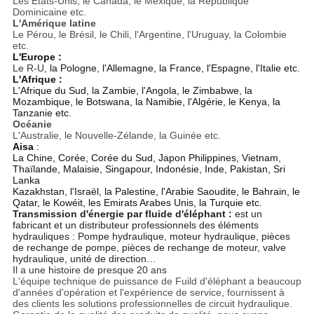
Les Etats-Unis, le Canada, le Mexique, la République
Dominicaine etc.
L'Amérique latine
Le Pérou, le Brésil, le Chili, l'Argentine, l'Uruguay, la Colombie
etc.
L'Europe :
Le R-U,
la Pologne, l'Allemagne, la France, l'Espagne, l'Italie etc.
L'Afrique :
L'Afrique du Sud, la Zambie, l'Angola, le Zimbabwe, la
Mozambique, le Botswana, la Namibie, l'Algérie, le Kenya, la
Tanzanie etc.
Océanie
L'Australie, le Nouvelle-Zélande, la Guinée etc.
Aisa
:
La Chine, Corée, Corée du Sud, Japon Philippines, Vietnam,
Thaïlande, Malaisie, Singapour, Indonésie, Inde, Pakistan, Sri
Lanka
Kazakhstan, l'Israël, la Palestine, l'Arabie Saoudite, le Bahrain, le
Qatar, le Kowéit, les Emirats Arabes Unis, la Turquie etc.
Transmission d'énergie par fluide d'éléphant :
est un
fabricant et un distributeur professionnels des éléments
hydrauliques : Pompe hydraulique, moteur hydraulique, pièces
de rechange de pompe, pièces de rechange de moteur, valve
hydraulique, unité de direction…
Il a une histoire de presque 20 ans
L'équipe technique de puissance de Fuild d'éléphant a beaucoup
d'années d'opération et l'expérience de service, fournissent à
des clients les solutions professionnelles de circuit hydraulique.