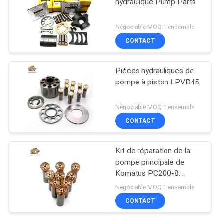
hydraulique Pump Parts
Négociable MOQ:1 ensemble
CONTACT
Pièces hydrauliques de
pompe à piston LPVD45
Négociable MOQ:1 ensemble
CONTACT
Kit de réparation de la
pompe principale de
Komatus PC200-8
Pompes hydrauliques
Négociable MOQ:1 ensemble
CONTACT