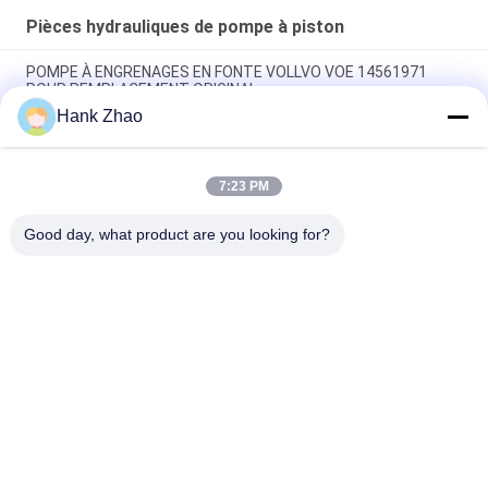
Pièces hydrauliques de pompe à piston
POMPE À ENGRENAGES EN FONTE VOLLVO VOE 14561971
POUR REMPLACEMENT ORIGINAL
Hank Zhao
POMPE À ENGRENAGES EN FONTE VOLLVO VOE 14537295
POUR REMPLACEMENT ORIGINAL
7:23 PM
Pompes à engrenages en fonte VOLLVO VOE 14782798 pour le
remplacement original
Good day, what product are you looking for?
Catégories populaires
Tous
Pièces Hydrauliques 
Vane Pump Parts 
De Pompe À Piston
Hydraulique
Pièces De Rechange 
Pompes 
De Machines De 
Hydrauliques De 
Construction
Tracteur
Pompes À Piston 
Moteur Hydraulique 