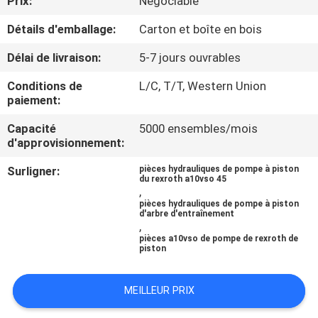
Prix:
Négociable
Détails d'emballage:
Carton et boîte en bois
CONTRÔLE
DE
Délai de livraison:
5-7 jours ouvrables
QUALITÉ
Conditions de
L/C, T/T, Western Union
paiement:
CONTACTEZ-
Capacité
5000 ensembles/mois
d'approvisionnement:
NOUS
Surligner:
pièces hydrauliques de pompe à piston
du rexroth a10vso 45
,
NOUVELLES
pièces hydrauliques de pompe à piston
d'arbre d'entraînement
,
CAS
pièces a10vso de pompe de rexroth de
piston
PLAN
MEILLEUR PRIX
DU