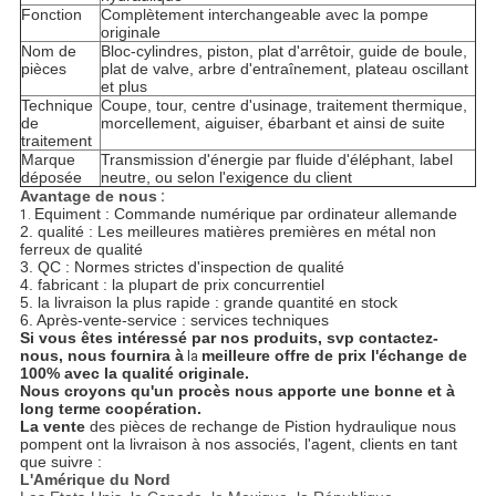
Fonction
Complètement interchangeable avec la pompe
originale
Nom de
Bloc-cylindres, piston, plat d'arrêtoir, guide de boule,
pièces
plat de valve, arbre d'entraînement, plateau oscillant
et plus
Technique
Coupe, tour, centre d'usinage, traitement thermique,
de
morcellement, aiguiser, ébarbant et ainsi de suite
traitement
Marque
Transmission d'énergie par fluide d'éléphant, label
déposée
neutre, ou selon l'exigence du client
Avantage de nous
:
Equiment : Commande numérique par ordinateur allemande
1.
2. qualité : Les meilleures matières premières en métal non
ferreux de qualité
3. QC : Normes strictes d'inspection de qualité
4. fabricant : la plupart de prix concurrentiel
5. la livraison la plus rapide : grande quantité
en stock
6. Après-vente-service :
services techniques
Si vous êtes intéressé par nos produits, svp contactez-
nous, nous fournira à
meilleure offre de prix l'
échange de
la
100% avec la qualité originale
.
Nous croyons qu'un procès nous apporte une bonne et à
long terme coopération.
La vente
des pièces de rechange de Pistion hydraulique nous
pompent ont la livraison à nos associés, l'agent, clients en tant
que suivre :
L'Amérique du Nord