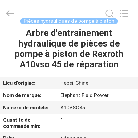
-
2026
Elephant
Fluid
Power
Pièces hydrauliques de pompe à piston
Co.,Ltd.
All
Arbre d'entraînement
MAISON
Rights
Reserved.
hydraulique de pièces de
PRODUITS
pompe à piston de Rexroth
A10vso 45 de réparation
AU
SUJET
Lieu d'origine:
Hebei, Chine
DE
Nom de marque:
Elephant Fluid Power
NOUS
Numéro de modèle:
A10VSO45
Quantité de
1
VISITE
commande min:
D'USINE