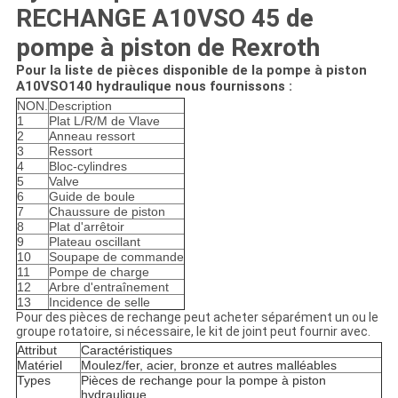
RECHANGE A10VSO 45 de
pompe à piston de Rexroth
Pour la liste de pièces disponible de la pompe à piston
A10VSO140 hydraulique nous fournissons :
NON.
Description
1
Plat L/R/M de Vlave
2
Anneau ressort
3
Ressort
4
Bloc-cylindres
5
Valve
6
Guide de boule
7
Chaussure de piston
8
Plat d'arrêtoir
9
Plateau oscillant
10
Soupape de commande
11
Pompe de charge
12
Arbre d'entraînement
13
Incidence de selle
Pour des pièces de rechange peut acheter séparément un ou le
groupe rotatoire, si nécessaire, le kit de joint peut fournir avec.
Attribut
Caractéristiques
Matériel
Moulez/fer, acier, bronze et autres malléables
Types
Pièces de rechange pour la pompe à piston
hydraulique