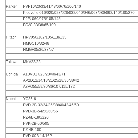
Parker
PVP16/23/33/41/48/60/76/100/140
Picovolte 016/020/023/028/032/040/046/063/080/092/140/180/270
P2/3-060/075/105/145
PAVC 33/38/65/100
Hitachi
HPV050/102/105/118/135
HMGC16/32/48
HMGF35/36/38/57
Tokiwa
MKV23/33
Uchida
A10VD17/23/28/40/43/71
AP2D12/14/18/21/25/28/36/38/42
A8VO55/59/80/86/107/115/172
Nachi
YC35-6
PVD-2B-32/34/36/38/40/42/45/50
PVD-3B-54/56/60/66
PZ-6B-180/220
PVK-2B-50/505
PZ-4B-100
PVD-00B-14/16P