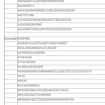
A4VSO45/71/125/180/250/500/1000
A4V40/56/71
A4VG28/40/45/50/56/71/90/125/140/180/250
A4VTG71/90
A10VSO10/16/18/28/45/63/71/85/100/140
A10VG18/28/45/63
A11VO60/75/95/130/145/160/190/250/260
Kawasaki
K3SP36C
K3V63DT/112DT/140DT/180DT/280DT
K3VL28/45/60/80/112/140/200
K3VG63/112/180/280
K7V63/100
K7VG180/265
K5V80/140/160/200
NV45/50/60/64/70/80/84/90/111/120/137/172/210/237/270
NX15
NVK45
KVC925/930/932
M2X55/63/96/120/128/146/150/170/210
M5X130/150/173/180/500
MX50/80/150/173/200/250/450/500/530/750