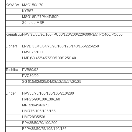
KAYABA
MAG150/170
KYB87
MSG18P/27P/44P/50P
Série de MSF
Komatsuu
HPV 35/55/90/160 (PC60/120/200/220/300-3/5) PC400/PC650
Libherr
LPVD 35/45/64/75/90/100/125/140/165/225/250
FMV075/100
LMF (V) 45/64/75/90/100/125/140
Toshiba
PVB80/92
PVC80/90
SG 015/02/025/04/08/12/15/17/20/25
Linder
HPV55/75/105/135/165/210/280
HPR75/90/100/130/160
MPR28/45/63/71
HMR75/105/135/165
HMF28/35/50/
BPV35/50/70/100/200
B2PV35/50/75/105/140/186