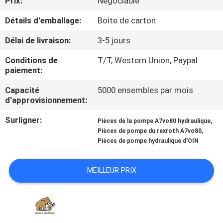
Prix:
Négociable
Détails d'emballage:
Boîte de carton
CONTRÔLE
DE
Délai de livraison:
3-5 jours
QUALITÉ
Conditions de
T/T, Western Union, Paypal
paiement:
CONTACTEZ-
Capacité
5000 ensembles par mois
d'approvisionnement:
NOUS
Surligner:
,
Pièces de la pompe A7vo80 hydraulique
,
Pièces de pompe du rexroth A7vo80
NOUVELLES
Pièces de pompe hydraulique d'OIN
CAS
MEILLEUR PRIX
PLAN
DU