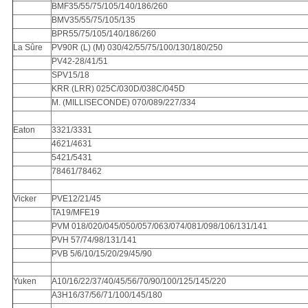
BMF35/55/75/105/140/186/260
BMV35/55/75/105/135
BPR55/75/105/140/186/260
La Sûre
PV90R (L) (M) 030/42/55/75/100/130/180/250
PV42-28/41/51
SPV15/18
KRR (LRR) 025C/030D/038C/045D
M. (MILLISECONDE) 070/089/227/334
Eaton
3321/3331
4621/4631
5421/5431
78461/78462
Vicker
PVE12/21/45
TA19/MFE19
PVM 018/020/045/050/057/063/074/081/098/106/131/141
PVH 57/74/98/131/141
PVB 5/6/10/15/20/29/45/90
Yuken
A10/16/22/37/40/45/56/70/90/100/125/145/220
A3H16/37/56/71/100/145/180