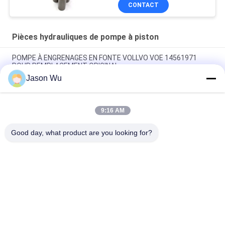
CONTACT
Pièces hydrauliques de pompe à piston
POMPE À ENGRENAGES EN FONTE VOLLVO VOE 14561971
POUR REMPLACEMENT ORIGINAL
Jason Wu
POMPE À ENGRENAGES EN FONTE VOLLVO VOE 14537295
POUR REMPLACEMENT ORIGINAL
9:16 AM
Pompes à engrenages en fonte VOLLVO VOE 14782798 pour le
remplacement original
Good day, what product are you looking for?
Catégories populaires
Tous
Pièces Hydrauliques 
Vane Pump Parts 
De Pompe À Piston
Hydraulique
Pièces De Rechange 
Pompes 
De Machines De 
Hydrauliques De 