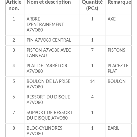
Article
Nom et description
Quantité
Remarque
non.
(PCs)
1
ARBRE
1
AXE
D'ENTRAÎNEMENT
A7VO80
2
PIN A7VO80 CENTRAL
1
3
PISTON A7VO80 AVEC
7
PISTONS
L'ANNEAU
4
PLAT DE L'ARRÊTOIR
1
PLACEZ LE
A7VO80
PLAT
5
BOULON DE LA PRISE
14
BOULON
A7VO80
6
RESSORT DU DISQUE
4
A7VO80
7
SUPPORT DE RESSORT
1
DU DISQUE A7VO80
8
BLOC-CYLINDRES
1
BARIL
A7VO80