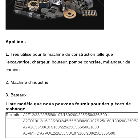
Appliion :
1.
Très utilisé pour la machine de construction telle que
l'excavatrice, chargeur, bouteur
,
pompe concrète, mélangeur de
camion.
2.
Machine d'industrie
3. Bateaux
Liste modèle que nous pouvons fournir pour des pièces de
rechange
Rexroth
A2F12/23/28/55/80/107/160/200/225/250/335/500
A2FO10/12/16/23/28/32/45/56/63/80/90/107/125/160/180/200/250/5
A7V28/55/80/107/160/225/250/355/500/1000
A6VM) (D'A7VO/12/28/55/80/107/160/200/250/355/500