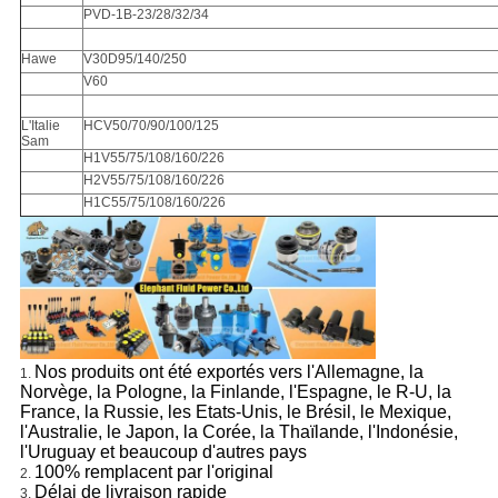
PVD-1B-23/28/32/34
Hawe
V30D95/140/250
V60
L'Italie
HCV50/70/90/100/125
Sam
H1V55/75/108/160/226
H2V55/75/108/160/226
H1C55/75/108/160/226
Nos produits ont été exportés vers l'Allemagne, la
1.
Norvège, la Pologne, la Finlande, l'Espagne, le R-U, la
France, la Russie, les Etats-Unis, le Brésil, le Mexique,
l'Australie, le Japon, la Corée, la Thaïlande, l'Indonésie,
l'Uruguay et beaucoup d'autres pays
100% remplacent par l'original
2.
Délai de livraison rapide
3.