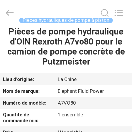
-
2026
Elephant
Fluid
Power
Pièces hydrauliques de pompe à piston
Co.,Ltd.
All
Pièces de pompe hydraulique
MAISON
Rights
Reserved.
d'OIN Rexroth A7vo80 pour le
PRODUITS
camion de pompe concrète de
Putzmeister
AU
SUJET
Lieu d'origine:
La Chine
DE
Nom de marque:
Elephant Fluid Power
NOUS
Numéro de modèle:
A7VO80
Quantité de
1 ensemble
VISITE
commande min:
D'USINE