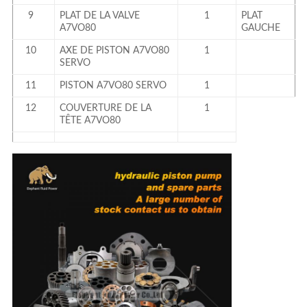
9
PLAT DE LA VALVE
1
PLAT
A7VO80
GAUCHE
10
AXE DE PISTON A7VO80
1
SERVO
11
PISTON A7VO80 SERVO
1
12
COUVERTURE DE LA
1
TÊTE A7VO80