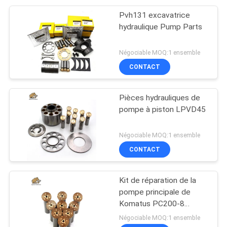
Pvh131 excavatrice
hydraulique Pump Parts
Négociable MOQ:1 ensemble
CONTACT
Pièces hydrauliques de
pompe à piston LPVD45
Négociable MOQ:1 ensemble
CONTACT
Kit de réparation de la
pompe principale de
Komatus PC200-8
Pompes hydrauliques
Négociable MOQ:1 ensemble