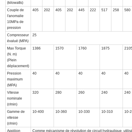
(kilowatts)
Couple de
405
202
405
202
445
222
517
258
580
l'anomalie
10MPa de
pression
Compresseur
25
évalué (MPA)
Max Torque
1386
1570
1760
1875
210
(N. m)
(Plein
déplacement)
Pression
40
40
40
40
40
maximum
(MPA)
Vitesse
320
280
260
240
240
nominale
(r/min)
Gamme de
10-400
10-360
10-330
10-310
10-2
vitesse
(r/min)
Appliion
Comme mécanisme de révolution de circuit hydraulique, utilisé