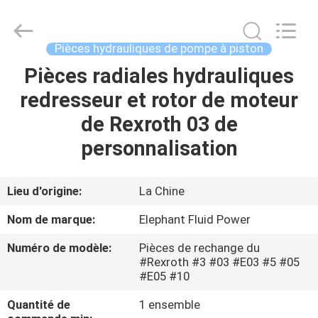
-
2026
Elephant
Fluid
Power
Pièces hydrauliques de pompe à piston
Co.,Ltd.
All
Pièces radiales hydrauliques
MAISON
Rights
Reserved.
redresseur et rotor de moteur
PRODUITS
de Rexroth 03 de
personnalisation
AU
SUJET
Lieu d'origine:
La Chine
DE
Nom de marque:
Elephant Fluid Power
NOUS
Numéro de modèle:
Pièces de rechange du
#Rexroth #3 #03 #E03 #5 #05
#E05 #10
VISITE
D'USINE
Quantité de
1 ensemble