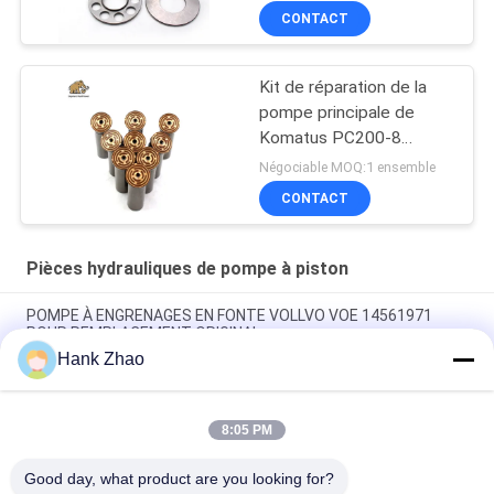
CONTACT
Kit de réparation de la
pompe principale de
Komatus PC200-8
Pompes hydrauliques
Négociable MOQ:1 ensemble
CONTACT
Pièces hydrauliques de pompe à piston
POMPE À ENGRENAGES EN FONTE VOLLVO VOE 14561971
POUR REMPLACEMENT ORIGINAL
Hank Zhao
POMPE À ENGRENAGES EN FONTE VOLLVO VOE 14537295
POUR REMPLACEMENT ORIGINAL
8:05 PM
Pompes à engrenages en fonte VOLLVO VOE 14782798 pour le
remplacement original
Good day, what product are you looking for?