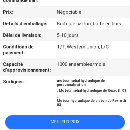
commande min:
Prix:
Négociable
CONTRÔLE
DE
Détails d'emballage:
Boîte de carton, boîte en bois
QUALITÉ
Délai de livraison:
5-10 jours
Conditions de
T/T, Western Union, L/C
CONTACTEZ-
paiement:
NOUS
Capacité
1000 ensembles/mois
d'approvisionnement:
NOUVELLES
Surligner:
moteur radial hydraulique de
personnalisation
,
Moteur radial hydraulique de Rexroth 03
,
CAS
Moteur hydraulique de piston de Rexroth
03
PLAN
MEILLEUR PRIX
DU