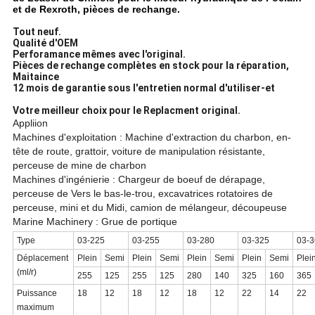
et de Rexroth, pièces de rechange.
Tout neuf.
Qualité d'OEM
Perforamance mêmes avec l'original.
Pièces de rechange complètes en stock pour la réparation,
Maitaince
12 mois de garantie sous l'entretien normal d'utiliser-et
Votre meilleur choix pour le Replacment original.
Appliion
Machines d'exploitation : Machine d'extraction du charbon, en-
tête de route, grattoir, voiture de manipulation résistante,
perceuse de mine de charbon
Machines d'ingénierie : Chargeur de boeuf de dérapage,
perceuse de Vers le bas-le-trou, excavatrices rotatoires de
perceuse, mini et du Midi, camion de mélangeur, découpeuse
Marine Machinery : Grue de portique
Type
03-225
03-255
03-280
03-325
03-3
Déplacement
Plein
Semi
Plein
Semi
Plein
Semi
Plein
Semi
Plei
(ml/r)
255
125
255
125
280
140
325
160
365
Puissance
18
12
18
12
18
12
22
14
22
maximum