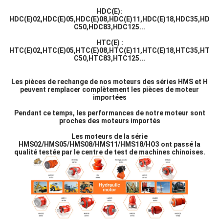
HDC(E):
HDC(E)02,HDC(E)05,HDC(E)08,HDC(E)11,HDC(E)18,HDC35,HD
C50,HDC83,HDC125...
HTC(E) :
HTC(E)02,HTC(E)05,HTC(E)08,HTC(E)11,HTC(E)18,HTC35,HT
C50,HTC83,HTC125...
Les pièces de rechange de nos moteurs des séries HMS et H
peuvent remplacer complètement les pièces de moteur
importées
Pendant ce temps, les performances de notre moteur sont
proches des moteurs importés
Les moteurs de la série
HMS02/HMS05/HMS08/HMS11/HMS18/HO3 ont passé la
qualité testée par le centre de test de machines chinoises.