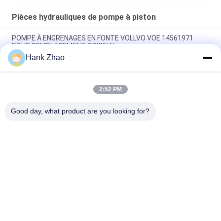
Pièces hydrauliques de pompe à piston
POMPE À ENGRENAGES EN FONTE VOLLVO VOE 14561971
POUR REMPLACEMENT ORIGINAL
Hank Zhao
POMPE À ENGRENAGES EN FONTE VOLLVO VOE 14537295
POUR REMPLACEMENT ORIGINAL
2:52 PM
Pompes à engrenages en fonte VOLLVO VOE 14782798 pour le
remplacement original
Good day, what product are you looking for?
Catégories populaires
Tous
Pièces Hydrauliques 
Vane Pump Parts 
De Pompe À Piston
Hydraulique
Pièces De Rechange 
Pompes 
De Machines De 
Hydrauliques De 
Construction
Tracteur
Pompes À Piston 
Moteur Hydraulique 