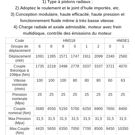
1).Type à pistons radiaux ;
2).Adoptez le roulement et le joint d'huile importés, etc.
3).Conception modulaire, haute efficacité, haute pression et
fonctionnement fluide même à très basse vitesse.
4).Charge radiale et axiale admissible, moteur avec frein
multidisque, contrôle des émissions du moteur.
Code
HMS18
HMSE18
Groupe de
6
8
9
0
1
2
0
1
déplacement
Déplacement
1091
1395
1571
1747
1911
2099
2340
2560
2
(ml/r)
Couple
1735
2218
2498
2778
3337
3337
3721
4070
4
théorique à
10Mpa (Nm)
Vitesse
100
100
100
80
80
80
60
63
nominale
(r/min)
Pression
25
25
25
25
25
25
25
25
nominale
(Mpa)
Couple
3580
4550
5150
5700
6250
6900
7650
8400
9
nominal (Nm)
Max.Pression
31,5
31,5
31,5
31,5
31,5
31,5
31,5
31,5
3
(Mpa)
Max.Couple
4420
5650
6350
7050
7700
8500
9450
10350
1
(Nm)