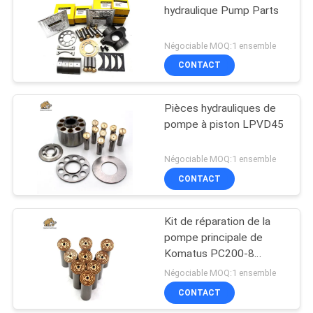
hydraulique Pump Parts
Négociable MOQ:1 ensemble
CONTACT
Pièces hydrauliques de
pompe à piston LPVD45
Négociable MOQ:1 ensemble
CONTACT
Kit de réparation de la
pompe principale de
Komatus PC200-8
Pompes hydrauliques
Négociable MOQ:1 ensemble
CONTACT