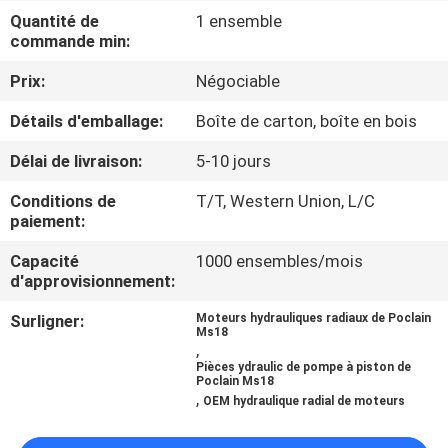
Quantité de
1 ensemble
commande min:
CONTRÔLE
DE
Prix:
Négociable
QUALITÉ
Détails d'emballage:
Boîte de carton, boîte en bois
Délai de livraison:
5-10 jours
CONTACTEZ-
Conditions de
T/T, Western Union, L/C
NOUS
paiement:
Capacité
1000 ensembles/mois
NOUVELLES
d'approvisionnement:
Surligner:
Moteurs hydrauliques radiaux de Poclain
Ms18
CAS
,
Pièces ydraulic de pompe à piston de
Poclain Ms18
,
PLAN
OEM hydraulique radial de moteurs
DU