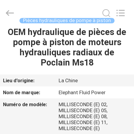
-
2026
Elephant
Fluid
Power
Pièces hydrauliques de pompe à piston
Co.,Ltd.
All
OEM hydraulique de pièces de
MAISON
Rights
Reserved.
pompe à piston de moteurs
PRODUITS
hydrauliques radiaux de
Poclain Ms18
AU
SUJET
Lieu d'origine:
La Chine
DE
Nom de marque:
Elephant Fluid Power
NOUS
Numéro de modèle:
MILLISECONDE (E) 02,
MILLISECONDE (E) 05,
MILLISECONDE (E) 08,
VISITE
MILLISECONDE (E) 11,
D'USINE
MILLISECONDE (E)