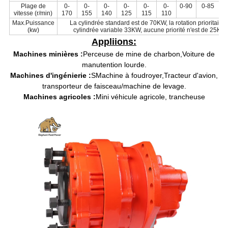
Plage de
0-
0-
0-
0-
0-
0-
0-90
0-85
0
vitesse (r/min)
170
155
140
125
115
110
Max.Puissance
La cylindrée standard est de 70KW, la rotation prioritaire 
(kw)
cylindrée variable 33KW, aucune priorité n'est de 25KW
Appliions:
Machines minières :
Perceuse de mine de charbon
,
Voiture de
manutention lourde.
Machines d'ingénierie :
S
Machine à foudroyer,
Tracteur d'avion,
transporteur de faisceau/machine de levage.
Machines agricoles :
Mini véhicule agricole, trancheuse