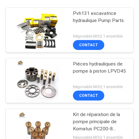
Pvh131 excavatrice
hydraulique Pump Parts
Négociable MOQ:1 ensemble
CONTACT
Pièces hydrauliques de
pompe à piston LPVD45
Négociable MOQ:1 ensemble
CONTACT
Kit de réparation de la
pompe principale de
Komatus PC200-8
Pompes hydrauliques
Négociable MOQ:1 ensemble