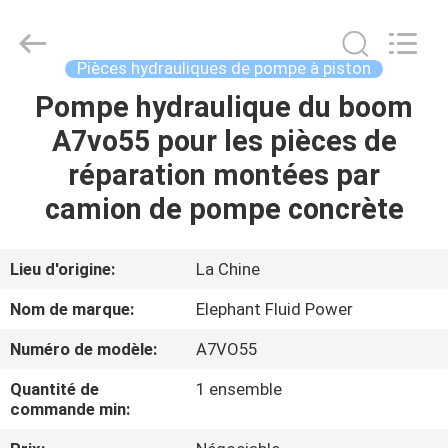
-
2026
Elephant
Fluid
Power
Pièces hydrauliques de pompe à piston
Co.,Ltd.
All
Pompe hydraulique du boom
MAISON
Rights
Reserved.
A7vo55 pour les pièces de
PRODUITS
réparation montées par
camion de pompe concrète
AU
SUJET
Lieu d'origine:
La Chine
DE
Nom de marque:
Elephant Fluid Power
NOUS
Numéro de modèle:
A7VO55
Quantité de
1 ensemble
VISITE
commande min:
D'USINE