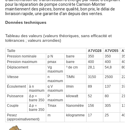
pour la réparation de pompe concrète Camion-Monter
maintiennent des pièces, bonne qualité, bon prix, le délai de
livraison rapide, une garantie d'an depuis des ventes.
Données techniques
Tableau des valeurs (valeurs théoriques, sans efficacité et
tolérances ; valeurs arrondies)
Taille
A7VO28
A7VO55
A7V
Pression nominale
p
N
barre
350
350
350
Pression maximum
pmax
barre
400
400
400
Déplacement
Vg
³ de cm
28,1
54,8
80
maximum
Vitesse
n
T/MN
3150
2500
2240
maximum
Écoulement
à n
q
V
l/min
89
137
375
maximum
maximum
Puissance
Δ
p
=
P
kilowatt
52
80
219
barre 350
maximum
Couple
Δ
p
=
Tmax
Nanomètre
156
305
1391
barre 350
Pesez
m
kilogramme
17
25
40
(approximativement)