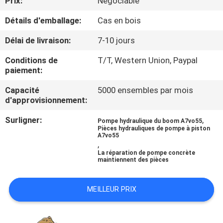
Prix:
Négociable
Détails d'emballage:
Cas en bois
CONTRÔLE
DE
Délai de livraison:
7-10 jours
QUALITÉ
Conditions de
T/T, Western Union, Paypal
paiement:
CONTACTEZ-
Capacité
5000 ensembles par mois
d'approvisionnement:
NOUS
Surligner:
,
Pompe hydraulique du boom A7vo55
Pièces hydrauliques de pompe à piston
NOUVELLES
A7vo55
,
La réparation de pompe concrète
maintiennent des pièces
CAS
MEILLEUR PRIX
PLAN
DU