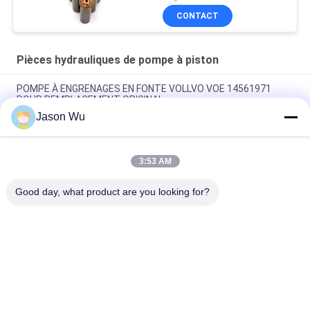
CONTACT
Pièces hydrauliques de pompe à piston
POMPE À ENGRENAGES EN FONTE VOLLVO VOE 14561971
POUR REMPLACEMENT ORIGINAL
Jason Wu
POMPE À ENGRENAGES EN FONTE VOLLVO VOE 14537295
POUR REMPLACEMENT ORIGINAL
3:53 AM
Pompes à engrenages en fonte VOLLVO VOE 14782798 pour le
remplacement original
Good day, what product are you looking for?
Catégories populaires
Tous
Pièces Hydrauliques 
Vane Pump Parts 
De Pompe À Piston
Hydraulique
Pièces De Rechange 
Pompes 