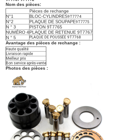
Nom des pièces:
Pièces de rechange
N°1
BLOC-CYLINDRES
9T7774
N°2
PLAQUE DE SOUPAPE
9T7775
N ° 3
PISTON 9T7765
NUMÉRO 4
PLAQUE DE RETENUE 9T7767
N ° 5
PLAQUE DE POUSSÉE 9T7768
Avantage des pièces de rechange :
Haute qualité
Livraison rapide
Meilleur prix
Bon service après-vente
Photos des pièces :