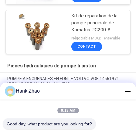
Kit de réparation de la
pompe principale de
Komatus PC200-8
Pompes hydrauliques
Négociable MOQ:1 ensemble
CONTACT
Pièces hydrauliques de pompe à piston
POMPE À ENGRENAGES EN FONTE VOLLVO VOE 14561971
POUR REMPLACEMENT ORIGINAL
Hank Zhao
POMPE À ENGRENAGES EN FONTE VOLLVO VOE 14537295
POUR REMPLACEMENT ORIGINAL
9:13 AM
Pompes à engrenages en fonte VOLLVO VOE 14782798 pour le
remplacement original
Good day, what product are you looking for?
Catégories populaires
Tous