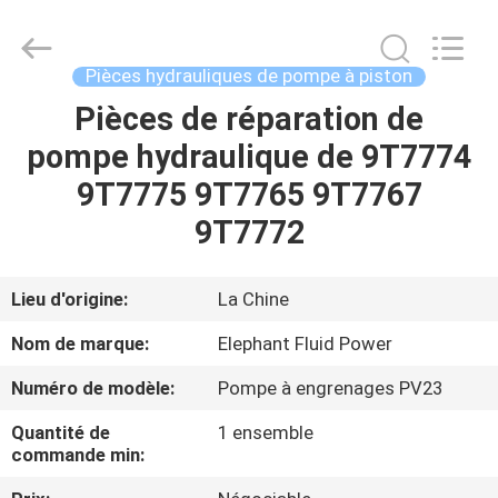
-
2026
Elephant
Fluid
Power
Pièces hydrauliques de pompe à piston
Co.,Ltd.
All
Pièces de réparation de
MAISON
Rights
Reserved.
pompe hydraulique de 9T7774
PRODUITS
9T7775 9T7765 9T7767
9T7772
AU
SUJET
Lieu d'origine:
La Chine
DE
Nom de marque:
Elephant Fluid Power
NOUS
Numéro de modèle:
Pompe à engrenages PV23
Quantité de
1 ensemble
VISITE
commande min:
D'USINE