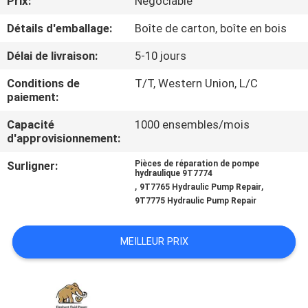
Prix:
Négociable
Détails d'emballage:
Boîte de carton, boîte en bois
CONTRÔLE
DE
Délai de livraison:
5-10 jours
QUALITÉ
Conditions de
T/T, Western Union, L/C
paiement:
CONTACTEZ-
Capacité
1000 ensembles/mois
d'approvisionnement:
NOUS
Surligner:
Pièces de réparation de pompe
hydraulique 9T7774
,
,
NOUVELLES
9T7765 Hydraulic Pump Repair
9T7775 Hydraulic Pump Repair
CAS
MEILLEUR PRIX
PLAN
DU