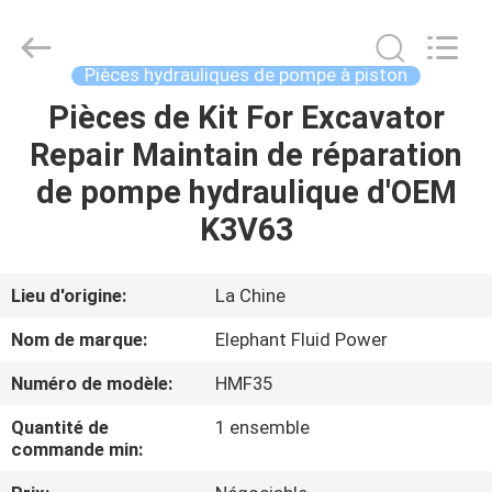
-
2026
Elephant
Fluid
Power
Pièces hydrauliques de pompe à piston
Co.,Ltd.
All
Pièces de Kit For Excavator
MAISON
Rights
Reserved.
Repair Maintain de réparation
PRODUITS
de pompe hydraulique d'OEM
K3V63
AU
SUJET
Lieu d'origine:
La Chine
DE
Nom de marque:
Elephant Fluid Power
NOUS
Numéro de modèle:
HMF35
Quantité de
1 ensemble
VISITE
commande min:
D'USINE