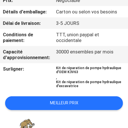
Prix:
Négociable
Détails d'emballage:
Carton ou selon vos besoins
CONTRÔLE
DE
Délai de livraison:
3-5 JOURS
QUALITÉ
Conditions de
TTT, union paypal et
paiement:
occidentale
CONTACTEZ-
Capacité
30000 ensembles par mois
d'approvisionnement:
NOUS
Surligner:
Kit de réparation de pompe hydraulique
d'OEM K3V63
,
NOUVELLES
Kit de réparation de pompe hydraulique
d'excavatrice
CAS
MEILLEUR PRIX
PLAN
DU