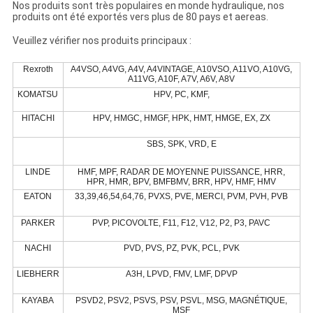
Nos produits sont très populaires en monde hydraulique, nos
produits ont été exportés vers plus de 80 pays et aereas.
Veuillez vérifier nos produits principaux :
Rexroth
A4VSO, A4VG, A4V, A4VINTAGE, A10VSO, A11VO, A10VG,
A11VG, A10F, A7V, A6V, A8V
KOMATSU
HPV, PC, KMF,
HITACHI
HPV, HMGC, HMGF, HPK, HMT, HMGE, EX, ZX
SBS, SPK, VRD, E
LINDE
HMF, MPF, RADAR DE MOYENNE PUISSANCE, HRR,
HPR, HMR, BPV, BMFBMV, BRR, HPV, HMF, HMV
EATON
33,39,46,54,64,76, PVXS, PVE, MERCI, PVM, PVH, PVB
PARKER
PVP, PICOVOLTE, F11, F12, V12, P2, P3, PAVC
NACHI
PVD, PVS, PZ, PVK, PCL, PVK
LIEBHERR
A3H, LPVD, FMV, LMF, DPVP
KAYABA
PSVD2, PSV2, PSVS, PSV, PSVL, MSG, MAGNÉTIQUE,
MSF