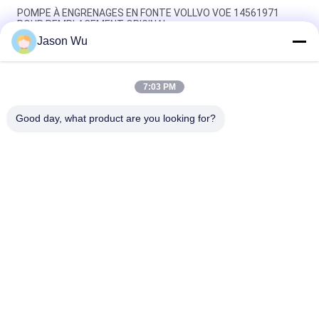
POMPE À ENGRENAGES EN FONTE VOLLVO VOE 14561971
POUR REMPLACEMENT ORIGINAL
Jason Wu
POMPE À ENGRENAGES EN FONTE VOLLVO VOE 14537295
POUR REMPLACEMENT ORIGINAL
7:03 PM
Pompes à engrenages en fonte VOLLVO VOE 14782798 pour le
remplacement original
Good day, what product are you looking for?
Catégories populaires
Tous
Pièces Hydrauliques 
Vane Pump Parts 
De Pompe À Piston
Hydraulique
Pièces De Rechange 
Pompes 
De Machines De 
Hydrauliques De 
Construction
Tracteur
Pompes À Piston 
Moteur Hydraulique 
Hydrauliques
D'orbite
Valve Directionnelle 
Unité De Direction 