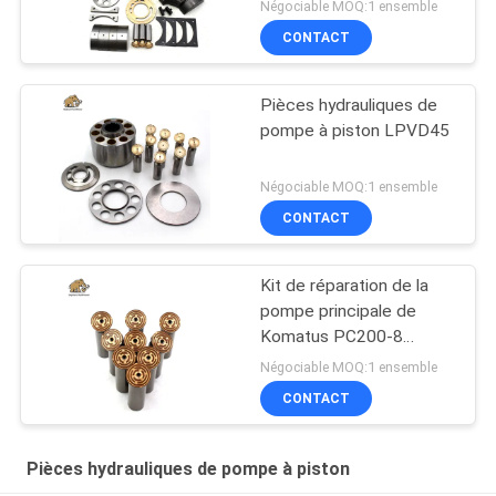
Négociable MOQ:1 ensemble
CONTACT
Pièces hydrauliques de
pompe à piston LPVD45
Négociable MOQ:1 ensemble
CONTACT
Kit de réparation de la
pompe principale de
Komatus PC200-8
Pompes hydrauliques
Négociable MOQ:1 ensemble
CONTACT
Pièces hydrauliques de pompe à piston