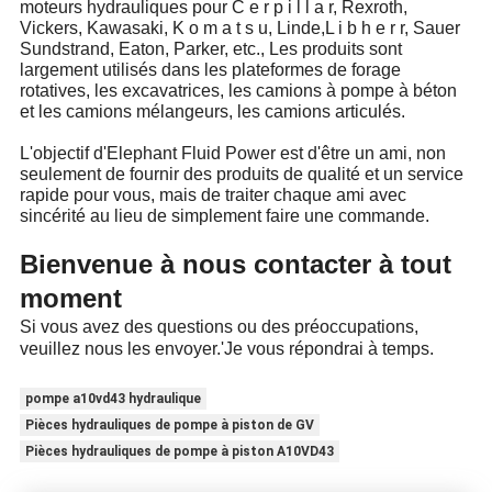
moteurs hydrauliques pour C e r p i l l a r, Rexroth,
Vickers, Kawasaki, K o m a t s u, Linde,L i b h e r r, Sauer
Sundstrand, Eaton, Parker, etc., Les produits sont
largement utilisés dans les plateformes de forage
rotatives, les excavatrices, les camions à pompe à béton
et les camions mélangeurs, les camions articulés.
L'objectif d'Elephant Fluid Power est d'être un ami, non
seulement de fournir des produits de qualité et un service
rapide pour vous, mais de traiter chaque ami avec
sincérité au lieu de simplement faire une commande.
Bienvenue à nous contacter à tout
moment
Si vous avez des questions ou des préoccupations,
veuillez nous les envoyer.
'
Je vous répondrai à temps.
pompe a10vd43 hydraulique
Pièces hydrauliques de pompe à piston de GV
Pièces hydrauliques de pompe à piston A10VD43