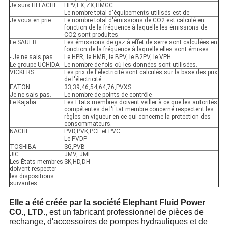
Je suis HITACHI.
HPV,EX,ZX,HMGC
Le nombre total d'équipements utilisés est de:
Je vous en prie.
Le nombre total d'émissions de CO2 est calculé en
fonction de la fréquence à laquelle les émissions de
CO2 sont produites.
Le SAUER
Les émissions de gaz à effet de serre sont calculées en
fonction de la fréquence à laquelle elles sont émises.
- Je ne sais pas.
Le HPR, le HMR, le BPV, le B2PV, le VPH
Le groupe UCHIDA
Le nombre de fois où les données sont utilisées.
VICKERS
Les prix de l'électricité sont calculés sur la base des prix
de l'électricité.
EATON
33,39,46,54,64,76,PVXS
Je ne sais pas.
Le nombre de points de contrôle
Le Kajaba
Les États membres doivent veiller à ce que les autorités
compétentes de l'État membre concerné respectent les
règles en vigueur en ce qui concerne la protection des
consommateurs.
NACHI
PVD,PVK,PCL et PVC
Le PVDP
TOSHIBA
SG,PVB
JIC
JMV, JMF
Les États membres
SK,HD,DH
doivent respecter
les dispositions
suivantes:
Elle a été créée par la société Elephant Fluid Power
CO., LTD.
, est un fabricant professionnel de pièces de
rechange, d'accessoires de pompes hydrauliques et de