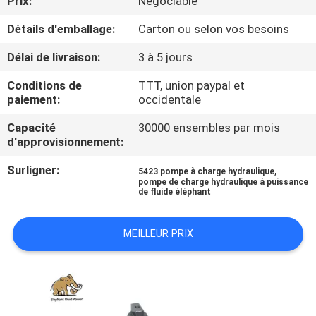
Prix:
Négociable
Détails d'emballage:
Carton ou selon vos besoins
CONTRÔLE
DE
Délai de livraison:
3 à 5 jours
QUALITÉ
Conditions de
TTT, union paypal et
paiement:
occidentale
CONTACTEZ-
Capacité
30000 ensembles par mois
d'approvisionnement:
NOUS
Surligner:
,
5423 pompe à charge hydraulique
pompe de charge hydraulique à puissance
NOUVELLES
de fluide éléphant
MEILLEUR PRIX
CAS
PLAN
DU