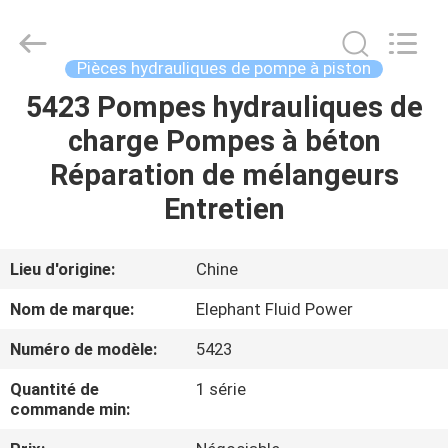
-
2026
Elephant
Fluid
Power
Pièces hydrauliques de pompe à piston
Co.,Ltd.
All
5423 Pompes hydrauliques de
MAISON
Rights
Reserved.
charge Pompes à béton
PRODUITS
Réparation de mélangeurs
Entretien
AU
SUJET
Lieu d'origine:
Chine
DE
Nom de marque:
Elephant Fluid Power
NOUS
Numéro de modèle:
5423
Quantité de
1 série
VISITE
commande min:
D'USINE