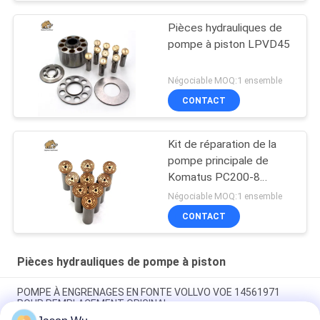
Pièces hydrauliques de
pompe à piston LPVD45
Négociable MOQ:1 ensemble
CONTACT
Kit de réparation de la
pompe principale de
Komatus PC200-8
Pompes hydrauliques
Négociable MOQ:1 ensemble
CONTACT
Pièces hydrauliques de pompe à piston
POMPE À ENGRENAGES EN FONTE VOLLVO VOE 14561971
POUR REMPLACEMENT ORIGINAL