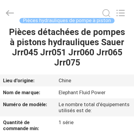
-
2026
Elephant
Fluid
Power
Pièces hydrauliques de pompe à piston
Co.,Ltd.
All
Pièces détachées de pompes
MAISON
Rights
Reserved.
à pistons hydrauliques Sauer
PRODUITS
Jrr045 Jrr051 Jrr060 Jrr065
Jrr075
AU
SUJET
Lieu d'origine:
Chine
DE
Nom de marque:
Elephant Fluid Power
NOUS
Numéro de modèle:
Le nombre total d'équipements
utilisés est de:
VISITE
Quantité de
1 série
D'USINE
commande min: