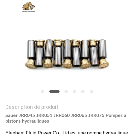
SITE
PRIVACY
POLICY
Description de produit
Sauer JRR045 JRR051 JRR060 JRR065 JRR075 Pompes à
pistons hydrauliques
Elephant Fluid Power Co., Ltd est une pompe hydraulique