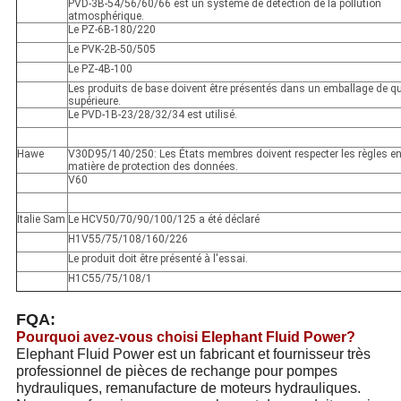
PVD-3B-54/56/60/66 est un système de détection de la pollution
atmosphérique.
Le PZ-6B-180/220
Le PVK-2B-50/505
Le PZ-4B-100
Les produits de base doivent être présentés dans un emballage de qu
supérieure.
Le PVD-1B-23/28/32/34 est utilisé.
Hawe
V30D95/140/250: Les États membres doivent respecter les règles e
matière de protection des données.
V60
Italie Sam
Le HCV50/70/90/100/125 a été déclaré
H1V55/75/108/160/226
Le produit doit être présenté à l'essai.
H1C55/75/108/1
FQA:
Pourquoi avez-vous choisi Elephant Fluid Power?
Elephant Fluid Power est un fabricant et fournisseur très
professionnel de pièces de rechange pour pompes
hydrauliques, remanufacture de moteurs hydrauliques.