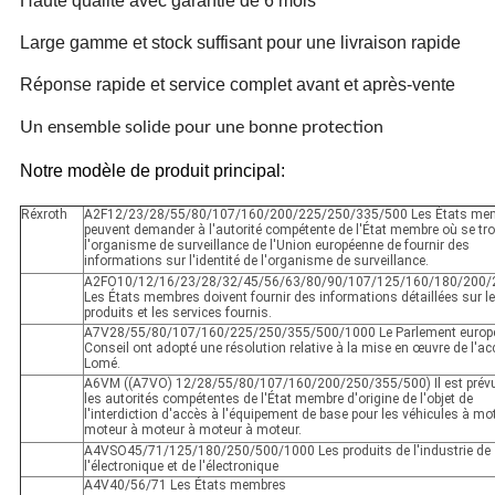
Haute qualité avec garantie de 6 mois
Large gamme et stock suffisant pour une livraison rapide
Réponse rapide et service complet avant et après-vente
Un ensemble solide pour une bonne protection
Notre modèle de produit principal:
Réxroth
A2F12/23/28/55/80/107/160/200/225/250/335/500 Les États me
peuvent demander à l'autorité compétente de l'État membre où se tr
l'organisme de surveillance de l'Union européenne de fournir des
informations sur l'identité de l'organisme de surveillance.
A2FO10/12/16/23/28/32/45/56/63/80/90/107/125/160/180/200/
Les États membres doivent fournir des informations détaillées sur l
produits et les services fournis.
A7V28/55/80/107/160/225/250/355/500/1000 Le Parlement europée
Conseil ont adopté une résolution relative à la mise en œuvre de l'ac
Lomé.
A6VM ((A7VO) 12/28/55/80/107/160/200/250/355/500) Il est prév
les autorités compétentes de l'État membre d'origine de l'objet de
l'interdiction d'accès à l'équipement de base pour les véhicules à mo
moteur à moteur à moteur à moteur.
A4VSO45/71/125/180/250/500/1000 Les produits de l'industrie de
l'électronique et de l'électronique
A4V40/56/71 Les États membres