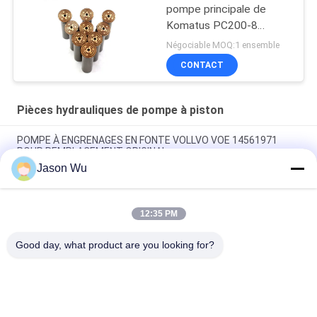
pompe principale de
Komatus PC200-8
Pompes hydrauliques
Négociable MOQ:1 ensemble
CONTACT
Pièces hydrauliques de pompe à piston
POMPE À ENGRENAGES EN FONTE VOLLVO VOE 14561971
POUR REMPLACEMENT ORIGINAL
Jason Wu
POMPE À ENGRENAGES EN FONTE VOLLVO VOE 14537295
POUR REMPLACEMENT ORIGINAL
12:35 PM
Pompes à engrenages en fonte VOLLVO VOE 14782798 pour le
remplacement original
Good day, what product are you looking for?
Catégories populaires
Tous
Pièces Hydrauliques 
Vane Pump Parts 