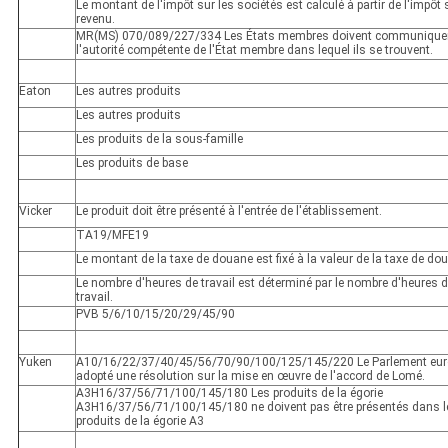
Le montant de l'impôt sur les sociétés est calculé à partir de l'impôt 
revenu.
MR(MS) 070/089/227/334 Les États membres doivent communique
l'autorité compétente de l'État membre dans lequel ils se trouvent.
Eaton
Les autres produits
Les autres produits
Les produits de la sous-famille
Les produits de base
Vicker
Le produit doit être présenté à l'entrée de l'établissement.
TA19/MFE19
Le montant de la taxe de douane est fixé à la valeur de la taxe de do
Le nombre d'heures de travail est déterminé par le nombre d'heures 
travail.
PVB 5/6/10/15/20/29/45/90
Yuken
A10/16/22/37/40/45/56/70/90/100/125/145/220 Le Parlement eur
adopté une résolution sur la mise en œuvre de l'accord de Lomé.
A3H16/37/56/71/100/145/180 Les produits de la égorie
A3H16/37/56/71/100/145/180 ne doivent pas être présentés dans l
produits de la égorie A3