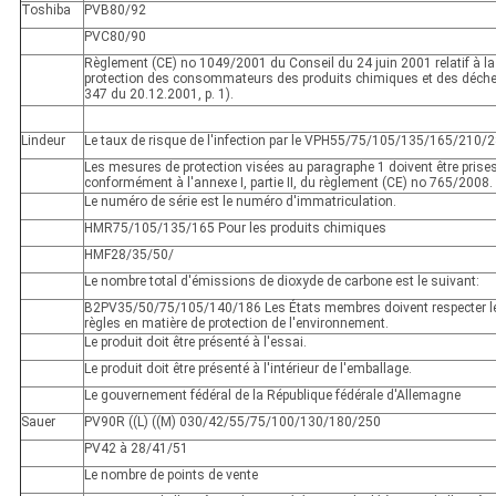
Toshiba
PVB80/92
PVC80/90
Règlement (CE) no 1049/2001 du Conseil du 24 juin 2001 relatif à la
protection des consommateurs des produits chimiques et des déche
347 du 20.12.2001, p. 1).
Lindeur
Le taux de risque de l'infection par le VPH55/75/105/135/165/210/
Les mesures de protection visées au paragraphe 1 doivent être prise
conformément à l'annexe I, partie II, du règlement (CE) no 765/2008.
Le numéro de série est le numéro d'immatriculation.
HMR75/105/135/165 Pour les produits chimiques
HMF28/35/50/
Le nombre total d'émissions de dioxyde de carbone est le suivant:
B2PV35/50/75/105/140/186 Les États membres doivent respecter l
règles en matière de protection de l'environnement.
Le produit doit être présenté à l'essai.
Le produit doit être présenté à l'intérieur de l'emballage.
Le gouvernement fédéral de la République fédérale d'Allemagne
Sauer
PV90R ((L) ((M) 030/42/55/75/100/130/180/250
PV42 à 28/41/51
Le nombre de points de vente