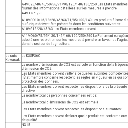
A4VG28/40/45/50/56/71/90/125/140/180/250 Les États membres 
fournir des informations détaillées sur les mesures à prendre.
A4VTG71/90
A10VSO10/16/18/28/45/63/71/85/100/140 Les produits à base d'a
sulfurique doivent être présentés dans les conditions suivantes:
A10VG18/28/45/63 Les États membres doivent:
A11VO60/75/95/130/145/160/190/250/260 Le Parlement européen
adopté une résolution sur les mesures à prendre en faveur de l'agricu
dans le secteur de l'agriculture.
Je suis
Le K3SP36C
Kawasaki.
Le nombre d'émissions de CO2 est calculé en fonction de la fréquen
d'émission de CO2.
Les États membres doivent veiller à ce que les autorités compétente
l'État membre concerné respectent les règles en vigueur en ce qui co
protection des données.
Les États membres doivent respecter les dispositions de la présente
directive.
Le nombre total de personnes concernées est de:
Le nombre total d'émissions de CO2 est estimé à
Les États membres doivent respecter les dispositions suivantes:
Les États membres doivent déclarer que le produit est conforme au
de qualité.
NX15