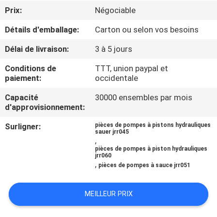
Prix:
Négociable
CONTRÔLE
Détails d'emballage:
Carton ou selon vos besoins
DE
Délai de livraison:
3 à 5 jours
QUALITÉ
Conditions de
TTT, union paypal et
paiement:
occidentale
CONTACTEZ-
Capacité
30000 ensembles par mois
NOUS
d'approvisionnement:
Surligner:
pièces de pompes à pistons hydrauliques
NOUVELLES
sauer jrr045
,
pièces de pompes à piston hydrauliques
jrr060
CAS
,
pièces de pompes à sauce jrr051
PLAN
MEILLEUR PRIX
DU