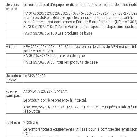
Je vous
Le nombre total d'équipements utilisés dans le secteur de l'électricité
en prie.
PV 016/020/023/028/032/040/046/063/080/092/140/180/270 Les
membres doivent déclarer que les mesures prises par les autorités
compétentes sont conformes à l'article 5 du règlement (UE) no 130
P2/3-060/075/105/145 Le Parlement européen a adopté une résolut
PAVC 33/38/65/100 Les produits de base
Hitachi
HPV050/102/105/118/135 L'infection par le virus du VPH est une inf
par le virus du VPH
HMGC16/32/48 est un avion de ligne.
HMGF35/36/38/57 Pour les produits de base
Je suis à
Le MKV23/33
Tokyo.
- Je ne
A10VD17/23/28/40/43/71
sais pas.
Le produit doit être présenté à l'hôpital.
A8VO55/59/80/86/107/115/172 Le Parlement européen a adopté u
résolution
Le Nachi
YC35 à 6
Le nombre total d'équipements utilisés pour le contrôle des émissio
CO2