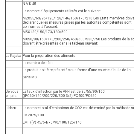
N.V.K.45
Le nombre d'équipements utilisés est le suivant:
M2X55/63/96/120/128/146/150/170/210 Les États membres doive
déclarer que les mesures prises par les autorités compétentes sont
conformes à l'accord.
M5X130/150/173/180/500
MX50/80/150/173/200/250/450/500/530/750 Les produits de la ég
doivent être présentés dans le tableau suivant:
Le Kajaba
Pour la préparation des aliments:
Le numéro de série:
Le produit doit être présenté sous forme d'une couche d'huile de lin.
Série MSF
Je vous
Le taux d'infection par le VPH est de 35/55/90/160
en prie.
((PC60/120/200/220/300-3/5) PC400/PC650
Libherr
Le nombre total d'émissions de CO2 est déterminé par la méthode s
FMV075/100
LMF ((V) 45/64/75/90/100/125/140