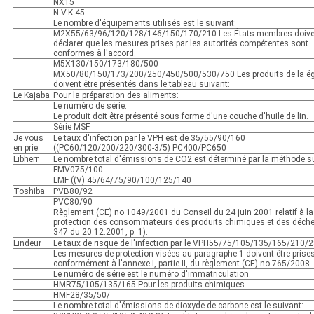
NX15
N.V.K.45
Le nombre d'équipements utilisés est le suivant:
M2X55/63/96/120/128/146/150/170/210 Les États membres doive
déclarer que les mesures prises par les autorités compétentes sont
conformes à l'accord.
M5X130/150/173/180/500
MX50/80/150/173/200/250/450/500/530/750 Les produits de la ég
doivent être présentés dans le tableau suivant:
Le Kajaba
Pour la préparation des aliments:
Le numéro de série:
Le produit doit être présenté sous forme d'une couche d'huile de lin.
Série MSF
Je vous
Le taux d'infection par le VPH est de 35/55/90/160
en prie.
((PC60/120/200/220/300-3/5) PC400/PC650
Libherr
Le nombre total d'émissions de CO2 est déterminé par la méthode s
FMV075/100
LMF ((V) 45/64/75/90/100/125/140
Toshiba
PVB80/92
PVC80/90
Règlement (CE) no 1049/2001 du Conseil du 24 juin 2001 relatif à la
protection des consommateurs des produits chimiques et des déche
347 du 20.12.2001, p. 1).
Lindeur
Le taux de risque de l'infection par le VPH55/75/105/135/165/210/
Les mesures de protection visées au paragraphe 1 doivent être prise
conformément à l'annexe I, partie II, du règlement (CE) no 765/2008.
Le numéro de série est le numéro d'immatriculation.
HMR75/105/135/165 Pour les produits chimiques
HMF28/35/50/
Le nombre total d'émissions de dioxyde de carbone est le suivant: