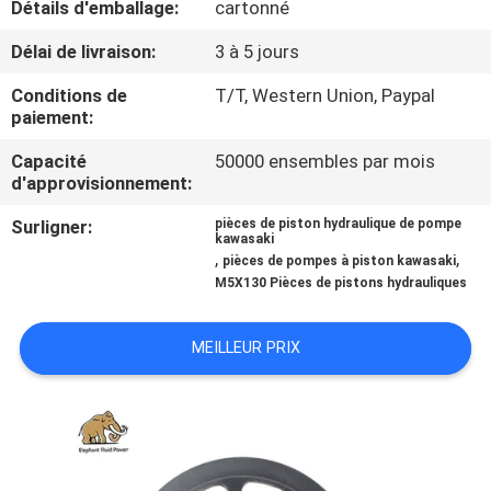
Détails d'emballage:
cartonné
CONTRÔLE
Délai de livraison:
3 à 5 jours
DE
Conditions de
T/T, Western Union, Paypal
paiement:
QUALITÉ
Capacité
50000 ensembles par mois
d'approvisionnement:
CONTACTEZ-
Surligner:
pièces de piston hydraulique de pompe
NOUS
kawasaki
,
,
pièces de pompes à piston kawasaki
M5X130 Pièces de pistons hydrauliques
NOUVELLES
MEILLEUR PRIX
CAS
PLAN
DU