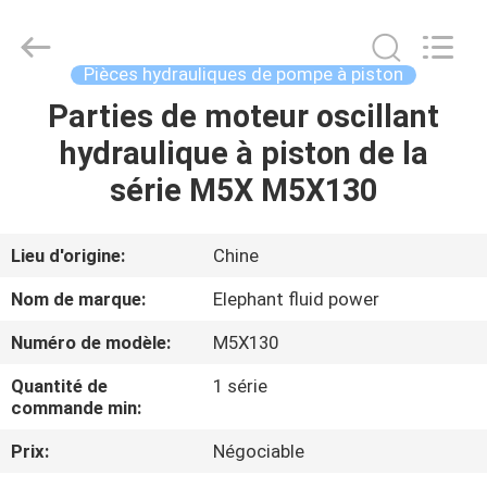
-
2026
Elephant
Fluid
Power
Pièces hydrauliques de pompe à piston
Co.,Ltd.
All
Parties de moteur oscillant
MAISON
Rights
Reserved.
hydraulique à piston de la
PRODUITS
série M5X M5X130
AU
Lieu d'origine:
Chine
SUJET
Nom de marque:
Elephant fluid power
DE
Numéro de modèle:
M5X130
NOUS
Quantité de
1 série
commande min:
VISITE
Prix:
Négociable
D'USINE