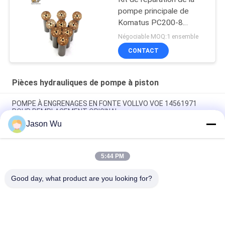
pompe principale de
Komatus PC200-8
Pompes hydrauliques
Négociable MOQ:1 ensemble
CONTACT
Pièces hydrauliques de pompe à piston
POMPE À ENGRENAGES EN FONTE VOLLVO VOE 14561971
POUR REMPLACEMENT ORIGINAL
Jason Wu
POMPE À ENGRENAGES EN FONTE VOLLVO VOE 14537295
POUR REMPLACEMENT ORIGINAL
5:44 PM
Pompes à engrenages en fonte VOLLVO VOE 14782798 pour le
remplacement original
Good day, what product are you looking for?
Catégories populaires
Tous