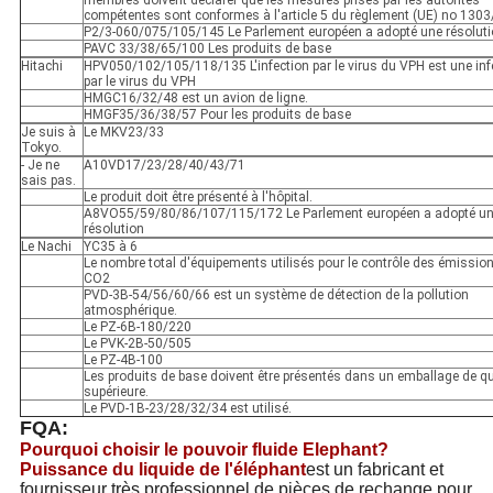
membres doivent déclarer que les mesures prises par les autorités
compétentes sont conformes à l'article 5 du règlement (UE) no 130
P2/3-060/075/105/145 Le Parlement européen a adopté une résolut
PAVC 33/38/65/100 Les produits de base
Hitachi
HPV050/102/105/118/135 L'infection par le virus du VPH est une inf
par le virus du VPH
HMGC16/32/48 est un avion de ligne.
HMGF35/36/38/57 Pour les produits de base
Je suis à
Le MKV23/33
Tokyo.
- Je ne
A10VD17/23/28/40/43/71
sais pas.
Le produit doit être présenté à l'hôpital.
A8VO55/59/80/86/107/115/172 Le Parlement européen a adopté u
résolution
Le Nachi
YC35 à 6
Le nombre total d'équipements utilisés pour le contrôle des émissio
CO2
PVD-3B-54/56/60/66 est un système de détection de la pollution
atmosphérique.
Le PZ-6B-180/220
Le PVK-2B-50/505
Le PZ-4B-100
Les produits de base doivent être présentés dans un emballage de qu
supérieure.
Le PVD-1B-23/28/32/34 est utilisé.
FQA:
Pourquoi choisir le pouvoir fluide Elephant?
Puissance du liquide de l'éléphant
est un fabricant et
fournisseur très professionnel de pièces de rechange pour