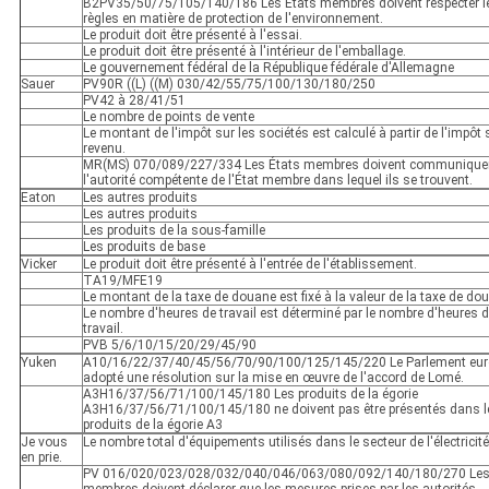
B2PV35/50/75/105/140/186 Les États membres doivent respecter l
règles en matière de protection de l'environnement.
Le produit doit être présenté à l'essai.
Le produit doit être présenté à l'intérieur de l'emballage.
Le gouvernement fédéral de la République fédérale d'Allemagne
Sauer
PV90R ((L) ((M) 030/42/55/75/100/130/180/250
PV42 à 28/41/51
Le nombre de points de vente
Le montant de l'impôt sur les sociétés est calculé à partir de l'impôt 
revenu.
MR(MS) 070/089/227/334 Les États membres doivent communique
l'autorité compétente de l'État membre dans lequel ils se trouvent.
Eaton
Les autres produits
Les autres produits
Les produits de la sous-famille
Les produits de base
Vicker
Le produit doit être présenté à l'entrée de l'établissement.
TA19/MFE19
Le montant de la taxe de douane est fixé à la valeur de la taxe de do
Le nombre d'heures de travail est déterminé par le nombre d'heures 
travail.
PVB 5/6/10/15/20/29/45/90
Yuken
A10/16/22/37/40/45/56/70/90/100/125/145/220 Le Parlement eur
adopté une résolution sur la mise en œuvre de l'accord de Lomé.
A3H16/37/56/71/100/145/180 Les produits de la égorie
A3H16/37/56/71/100/145/180 ne doivent pas être présentés dans l
produits de la égorie A3
Je vous
Le nombre total d'équipements utilisés dans le secteur de l'électricité
en prie.
PV 016/020/023/028/032/040/046/063/080/092/140/180/270 Les