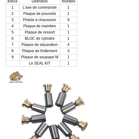
Indice
Définition
Nombre
1
L'axe de commande
1
2
Plaque de poussée
1
3
Pistole à chaussure
9
4
Plaque de maintien
1
5
Plaque de ressort
1
6
BLOC de cylindre
1
7
Plaque de séparation
4
8
Plaque de frottement
3
9
Plaque de soupape M
1
Le SEAL KIT
1