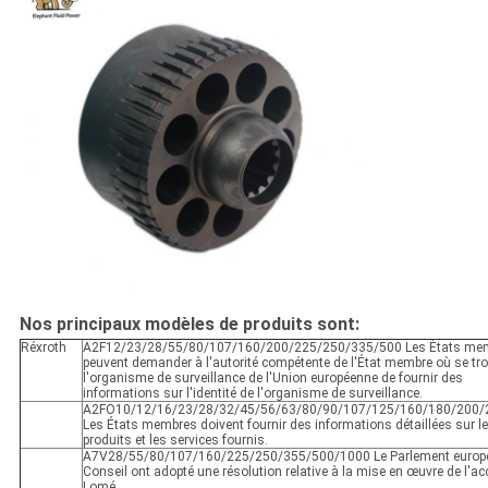
Nos principaux modèles de produits sont:
Réxroth
A2F12/23/28/55/80/107/160/200/225/250/335/500 Les États me
peuvent demander à l'autorité compétente de l'État membre où se tr
l'organisme de surveillance de l'Union européenne de fournir des
informations sur l'identité de l'organisme de surveillance.
A2FO10/12/16/23/28/32/45/56/63/80/90/107/125/160/180/200/
Les États membres doivent fournir des informations détaillées sur l
produits et les services fournis.
A7V28/55/80/107/160/225/250/355/500/1000 Le Parlement europée
Conseil ont adopté une résolution relative à la mise en œuvre de l'ac
Lomé.