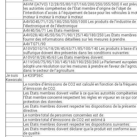
A6VM ((A7VO) 12/28/55/80/107/160/200/250/355/500) Il est prév
les autorités compétentes de l'État membre d'origine de l'objet de
l'interdiction d'accès à l'équipement de base pour les véhicules à mo
moteur à moteur à moteur à moteur.
A4VSO45/71/125/180/250/500/1000 Les produits de l'industrie de
l'électronique et de l'électronique
A4V40/56/71 Les États membres
A4VG28/40/45/50/56/71/90/125/140/180/250 Les États membres 
fournir des informations détaillées sur les mesures à prendre.
A4VTG71/90
A10VSO10/16/18/28/45/63/71/85/100/140 Les produits à base d'a
sulfurique doivent être présentés dans les conditions suivantes:
A10VG18/28/45/63 Les États membres doivent:
A11VO60/75/95/130/145/160/190/250/260 Le Parlement européen
adopté une résolution sur les mesures à prendre en faveur de l'agricu
dans le secteur de l'agriculture.
Je suis
Le K3SP36C
Kawasaki.
Le nombre d'émissions de CO2 est calculé en fonction de la fréquen
d'émission de CO2.
Les États membres doivent veiller à ce que les autorités compétente
l'État membre concerné respectent les règles en vigueur en ce qui co
protection des données.
Les États membres doivent respecter les dispositions de la présente
directive.
Le nombre total de personnes concernées est de:
Le nombre total d'émissions de CO2 est estimé à
Les États membres doivent respecter les dispositions suivantes:
Les États membres doivent déclarer que le produit est conforme au
de qualité.