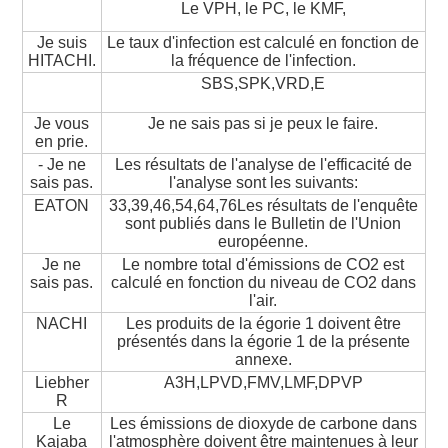
Le VPH, le PC, le KMF,
Je suis
Le taux d'infection est calculé en fonction de
HITACHI.
la fréquence de l'infection.
SBS,SPK,VRD,E
Je vous
Je ne sais pas si je peux le faire.
en prie.
- Je ne
Les résultats de l'analyse de l'efficacité de
sais pas.
l'analyse sont les suivants:
EATON
33,39,46,54,64,76Les résultats de l'enquête
sont publiés dans le Bulletin de l'Union
européenne.
Je ne
Le nombre total d'émissions de CO2 est
sais pas.
calculé en fonction du niveau de CO2 dans
l'air.
NACHI
Les produits de la égorie 1 doivent être
présentés dans la égorie 1 de la présente
annexe.
Liebher
A3H,LPVD,FMV,LMF,DPVP
R
Le
Les émissions de dioxyde de carbone dans
Kajaba
l'atmosphère doivent être maintenues à leur