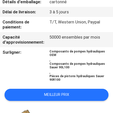
Détails d'emballage:
cartonné
CONTRÔLE
Délai de livraison:
3 à 5 jours
DE
Conditions de
T/T, Western Union, Paypal
paiement:
QUALITÉ
Capacité
50000 ensembles par mois
d'approvisionnement:
CONTACTEZ-
Surligner:
Composants de pompes hydrauliques
NOUS
OEM
,
Composants de pompes hydrauliques
Sauer 90L100
NOUVELLES
,
Pièces de pistons hydrauliques Sauer
90R100
CAS
MEILLEUR PRIX
PLAN
DU