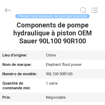
-
2026
Elephant
Fluid
Power
Pièces hydrauliques de pompe à piston
Co.,Ltd.
All
Components de pompe
MAISON
Rights
Reserved.
hydraulique à piston OEM
PRODUITS
Sauer 90L100 90R100
AU
Lieu d'origine:
Chine
SUJET
Nom de marque:
Elephant fluid power
DE
Numéro de modèle:
90L100 90R100
NOUS
Quantité de
1 série
commande min:
VISITE
Prix:
Négociable
D'USINE