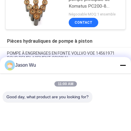
Komatus PC200-8
Pompes hydrauliques
Négociable MOQ:1 ensemble
CONTACT
Pièces hydrauliques de pompe à piston
POMPE À ENGRENAGES EN FONTE VOLLVO VOE 14561971
POUR REMPLACEMENT ORIGINAL
Jason Wu
POMPE À ENGRENAGES EN FONTE VOLLVO VOE 14537295
POUR REMPLACEMENT ORIGINAL
11:00 AM
Pompes à engrenages en fonte VOLLVO VOE 14782798 pour le
remplacement original
Good day, what product are you looking for?
Catégories populaires
Tous
Pièces Hydrauliques 
Vane Pump Parts 
De Pompe À Piston
Hydraulique