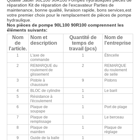
Qualité Sauer 90L100 90R100 Pompes hydrauliques pièces de
réparation Kit de réparation de l'excavateur Parties de
maintenance, bonne qualité, livraison rapide, bons services,est
votre premier choix pour le remplacement de pièces de pompe
hydraulique.
Nos pièces de pompe 90L100 90R100 comprennent les
éléments suivants:
Nom
Nom et
Quantité de
Nom de
de
description
temps de
l'entreprise
l'article.
travail (pcs)
1
L'axe de
1
Étincelle
commande
2
REMARQUE du
2
REMARQUE
roulement de
du roulement
glissement
de selle
3
Pistole à
9
Pistons
chaussure
4
BLOC de cylindre
1
Le baril
5
Résistance à
1
l'écoulement
6
Plaque de
1
Port de plage
soupape
7
Plaque de
1
Le berceau
remplissage
8
Plaque de
1
Plaque de
maintien
réglage
9
Guide de la balle
1