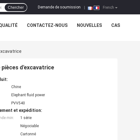
Demande de soumission
Chercher
|
French
QUALITÉ
CONTACTEZ-NOUS
NOUVELLES
CAS
excavatrice
 pièces d'excavatrice
uit:
Chine
Elephant fluid power
PVV540
ement et expédition:
nde min:
1 série
Négociable
Cartonné