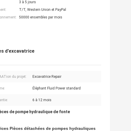
3 à 5 jours
ent:
T/T, Western Union et PayPal
ionnement:
50000 ensembles par mois
es d'excavatrice
AATion du projet:
Excavatrice Repair
me:
Éléphant Fluid Power standard
antie:
6 à 12 mois
èces de pompe hydraulique de fonte
rices Pièces détachées de pompes hydrauliques