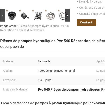
Délai de livraison:
Conditions de paiem
Capacité d'approvis
Contact
Image Grand :
Pièces de pompes hydrauliques Pvv 540
Réparation de pièces d'excavatrice
Pièces de pompes hydrauliques Pvv 540 Réparation de pièc
description de
Matériel:
Fer moulé
AppliC
Qualité:
100% échange avec l'original
La nor
Livraison:
3 à 5 jours
La gar
Pvv 540 Pièces de pompes hydrauliques
Pi
Mettre en évidence:
,
Pièces détachées de pompes à piston hydraulique pour excavat