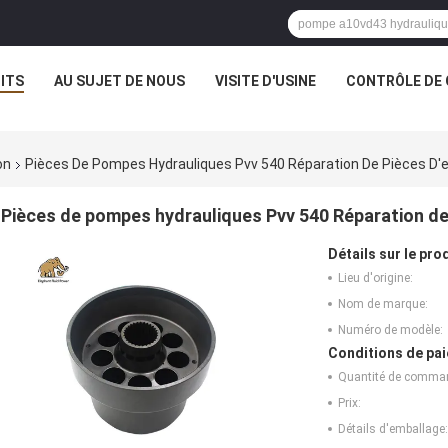
ITS
AU SUJET DE NOUS
VISITE D'USINE
CONTRÔLE DE 
on
Pièces De Pompes Hydrauliques Pvv 540 Réparation De Pièces D'
Pièces de pompes hydrauliques Pvv 540 Réparation de
Détails sur le prod
Lieu d'origine:
Nom de marque:
Numéro de modèle:
Conditions de pai
Quantité de comma
Prix:
Détails d'emballage: