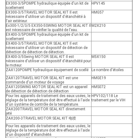
EX300-3/5POMPE hydraulique équipée d'un kit de
HPV145
scellement
EX300-3/5TRAVEL MOTOR SEAL KIT Il est
HMG57
nécessaire d'utiliser un dispositif d'étanchéité à
l'air extérieur.
Ex300-1/2/3/5 EX350-5SWING MOTOR SEAL KIT Il
M2X210
est nécessaire de vérifier la qualité de l'eau.
EX400-3/5POMPE hydraulique équipée d'un kit de
scellement
EX400-3/5TRAVEL MOTOR SEAL KIT Il est
nécessaire d'utiliser un dispositif de détection de
détection de détection de détection.
EX400-3/5Swing MOTOR SEAL KIT Il est
M5X150
nécessaire d'utiliser un dispositif d'étanchéité pour
le moteur.
ZAX120POMPE hydraulique équipement de scellé
Le nombre d'étoiles
ZAX120TRAVEL MOTOR SEAL KIT est une
HMGE19
commande d'un moteur de voyage
ZAX120SWING MOTOR SEAL KIT est un appareil
HMS072
de détection de détection de détection
Pour les appareils de traitement des eaux usées, le
HPV102/118 Le
réglage de la température doit être effectué à l'aide
traitement par le VIH
d'un système de contrôle de la température.
ZAX200TRAVEL MOTOR SEAL KIT directement
jeté
ZAX200-3TRAVEL MOTOR SEAL KIT 电喷
Pour les appareils de traitement des eaux usées, le
réglage de la température doit être effectué à l'aide
d'un dispositif d'étanchéité.