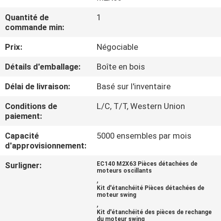
Quantité de
1
CONTRÔLE
commande min:
DE
Prix:
Négociable
QUALITÉ
Détails d'emballage:
Boîte en bois
CONTACTEZ-
Délai de livraison:
Basé sur l'inventaire
NOUS
Conditions de
L/C, T/T, Western Union
paiement:
NOUVELLES
Capacité
5000 ensembles par mois
d'approvisionnement:
Surligner:
EC140 M2X63 Pièces détachées de
CAS
moteurs oscillants
,
Kit d'étanchéité Pièces détachées de
moteur swing
PLAN
,
Kit d'étanchéité des pièces de rechange
DU
du moteur swing