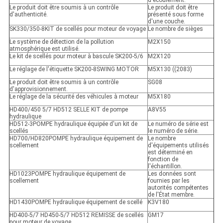
d'écoulement.
Le produit doit être soumis à un contrôle
Le produit doit être
d'authenticité.
présenté sous forme
d'une couche.
SK330/350-8KIT de scellés pour moteur de voyage
Le nombre de sièges
Le système de détection de la pollution
M2X150
atmosphérique est utilisé.
Le kit de scellés pour moteur à bascule SK200-5/6
M2X120
Le réglage de l'étiquette SK200-8SWING MOTOR
M5X130 ((2083)
Le produit doit être soumis à un contrôle
SG08
d'approvisionnement.
Le réglage de la sécurité des véhicules à moteur
M5X180
HD400/450 5/7 HD512 SELLE KIT de pompe
A8V55
hydraulique
HD512-3POMPE hydraulique équipée d'un kit de
Le numéro de série est
scellés
le numéro de série.
HD700/HD820POMPE hydraulique équipement de
Le nombre
scellement
d'équipements utilisés
est déterminé en
fonction de
l'échantillon.
HD1023POMPE hydraulique équipement de
Les données sont
scellement
fournies par les
autorités compétentes
de l'État membre.
HD1430POMPE hydraulique équipement de scellé
K3V180
HD400-5/7 HD450-5/7 HD512 REMISSE de scellés
GM17
pour moteur de voyage