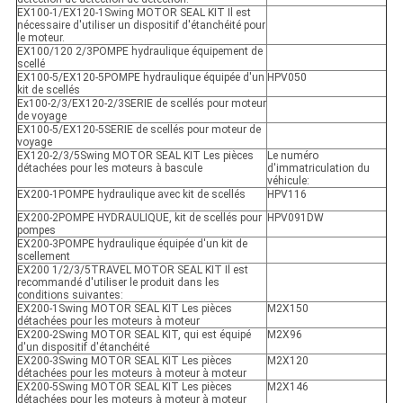
EX100-1/EX120-1Swing MOTOR SEAL KIT Il est
nécessaire d'utiliser un dispositif d'étanchéité pour
le moteur.
EX100/120 2/3POMPE hydraulique équipement de
scellé
EX100-5/EX120-5POMPE hydraulique équipée d'un
HPV050
kit de scellés
Ex100-2/3/EX120-2/3SERIE de scellés pour moteur
de voyage
EX100-5/EX120-5SERIE de scellés pour moteur de
voyage
EX120-2/3/5Swing MOTOR SEAL KIT Les pièces
Le numéro
détachées pour les moteurs à bascule
d'immatriculation du
véhicule:
EX200-1POMPE hydraulique avec kit de scellés
HPV116
EX200-2POMPE HYDRAULIQUE, kit de scellés pour
HPV091DW
pompes
EX200-3POMPE hydraulique équipée d'un kit de
scellement
EX200 1/2/3/5TRAVEL MOTOR SEAL KIT Il est
recommandé d'utiliser le produit dans les
conditions suivantes:
EX200-1Swing MOTOR SEAL KIT Les pièces
M2X150
détachées pour les moteurs à moteur
EX200-2Swing MOTOR SEAL KIT, qui est équipé
M2X96
d'un dispositif d'étanchéité
EX200-3Swing MOTOR SEAL KIT Les pièces
M2X120
détachées pour les moteurs à moteur à moteur
EX200-5Swing MOTOR SEAL KIT Les pièces
M2X146
détachées pour les moteurs à moteur à moteur