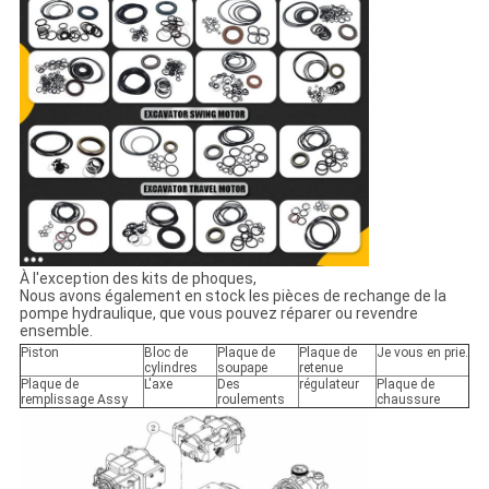
À l'exception des kits de phoques,
Nous avons également en stock les pièces de rechange de la
pompe hydraulique, que vous pouvez réparer ou revendre
ensemble.
Piston
Bloc de
Plaque de
Plaque de
Je vous en prie.
cylindres
soupape
retenue
Plaque de
L'axe
Des
régulateur
Plaque de
remplissage Assy
roulements
chaussure