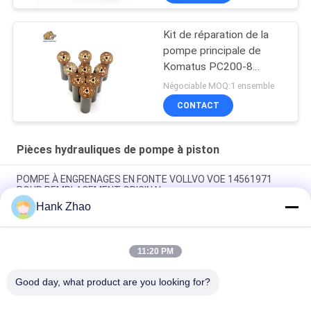
Kit de réparation de la
pompe principale de
Komatus PC200-8
Pompes hydrauliques
Négociable MOQ:1 ensemble
CONTACT
Pièces hydrauliques de pompe à piston
POMPE À ENGRENAGES EN FONTE VOLLVO VOE 14561971
POUR REMPLACEMENT ORIGINAL
Hank Zhao
POMPE À ENGRENAGES EN FONTE VOLLVO VOE 14537295
POUR REMPLACEMENT ORIGINAL
11:20 PM
Pompes à engrenages en fonte VOLLVO VOE 14782798 pour le
remplacement original
Good day, what product are you looking for?
Catégories populaires
Tous