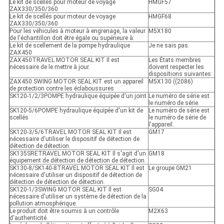
Le kit de scellés pour moteur de voyage
HMGF57
ZAX330/350/360
Le kit de scellés pour moteur de voyage
HMGF68
ZAX330/350/360
Pour les véhicules à moteur à engrenage, la valeur
M5X180
de l'échantillon doit être égale ou supérieure à:
Le kit de scellement de la pompe hydraulique
Je ne sais pas.
ZAX450
ZAX450TRAVEL MOTOR SEAL KIT Il est
Les États membres
nécessaire de le mettre à jour.
doivent respecter les
dispositions suivantes:
ZAX450 SWING MOTOR SEAL KIT est un appareil
M5X130 ((2086)
de protection contre les éclaboussures
SK120-1/2/3POMPE hydraulique équipée d'un joint
Le numéro de série est
le numéro de série.
SK120-5/6POMPE hydraulique équipée d'un kit de
Le numéro de série est
scellés
le numéro de série de
l'appareil.
SK120-3/5/6TRAVEL MOTOR SEAL KIT Il est
GM17
nécessaire d'utiliser le dispositif de détection de
détection de détection.
SK135SRETRAVEL MOTOR SEAL KIT Il s'agit d'un
GM18
équipement de détection de détection de détection.
SK130-8/SK140-8TRAVEL MOTOR SEAL KIT Il est
Le groupe GM21
nécessaire d'utiliser un dispositif de détection de
détection de détection de détection.
SK120-1/3SWING MOTOR SEAL KIT Il est
SG04
nécessaire d'utiliser un système de détection de la
pollution atmosphérique.
Le produit doit être soumis à un contrôle
M2X63
d'authenticité.