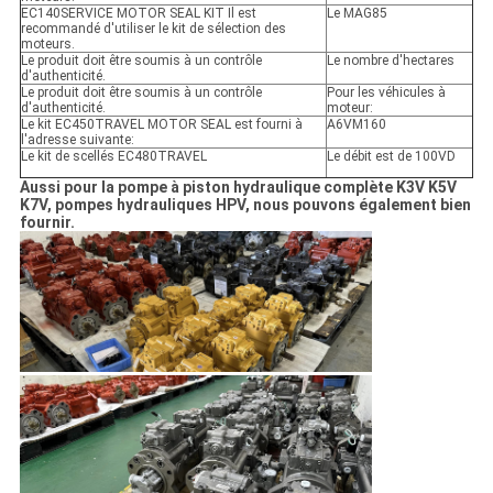
EC140SERVICE MOTOR SEAL KIT Il est
Le MAG85
recommandé d'utiliser le kit de sélection des
moteurs.
Le produit doit être soumis à un contrôle
Le nombre d'hectares
d'authenticité.
Le produit doit être soumis à un contrôle
Pour les véhicules à
d'authenticité.
moteur:
Le kit EC450TRAVEL MOTOR SEAL est fourni à
A6VM160
l'adresse suivante:
Le kit de scellés EC480TRAVEL
Le débit est de 100VD
Aussi pour la pompe à piston hydraulique complète K3V K5V
K7V, pompes hydrauliques HPV, nous pouvons également bien
fournir.