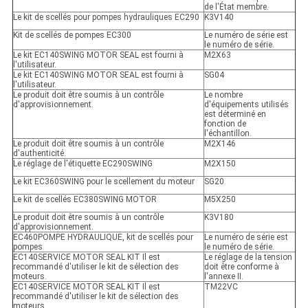
de l'État membre.
Le kit de scellés pour pompes hydrauliques EC290
K3V140
Kit de scellés de pompes EC300
Le numéro de série est
le numéro de série.
Le kit EC140SWING MOTOR SEAL est fourni à
M2X63
l'utilisateur.
Le kit EC140SWING MOTOR SEAL est fourni à
SG04
l'utilisateur.
Le produit doit être soumis à un contrôle
Le nombre
d'approvisionnement.
d'équipements utilisés
est déterminé en
fonction de
l'échantillon.
Le produit doit être soumis à un contrôle
M2X146
d'authenticité.
Le réglage de l'étiquette EC290SWING
M2X150
Le kit EC360SWING pour le scellement du moteur
SG20
Le kit de scellés EC380SWING MOTOR
M5X250
Le produit doit être soumis à un contrôle
K3V180
d'approvisionnement.
EC460POMPE HYDRAULIQUE, kit de scellés pour
Le numéro de série est
pompes
le numéro de série.
EC140SERVICE MOTOR SEAL KIT Il est
Le réglage de la tension
recommandé d'utiliser le kit de sélection des
doit être conforme à
moteurs.
l'annexe II.
EC140SERVICE MOTOR SEAL KIT Il est
TM22VC
recommandé d'utiliser le kit de sélection des
moteurs.