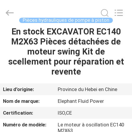
-
2026
Elephant
Fluid
Power
Pièces hydrauliques de pompe à piston
Co.,Ltd.
All
En stock EXCAVATOR EC140
MAISON
Rights
Reserved.
M2X63 Pièces détachées de
PRODUITS
moteur swing Kit de
scellement pour réparation et
AU
revente
SUJET
DE
Lieu d'origine:
Province du Hebei en Chine
NOUS
Nom de marque:
Elephant Fluid Power
Certification:
ISO,CE
VISITE
Numéro de modèle:
Le moteur à oscillation EC140
D'USINE
M2X63