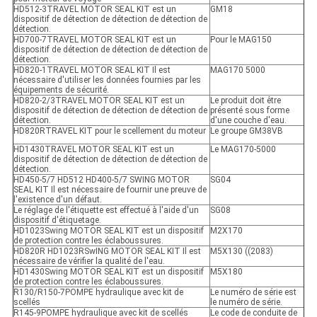
HD512-3TRAVEL MOTOR SEAL KIT est un
GM18
dispositif de détection de détection de détection de
détection.
HD700-7TRAVEL MOTOR SEAL KIT est un
Pour le MAG150
dispositif de détection de détection de détection de
détection.
HD820-1TRAVEL MOTOR SEAL KIT Il est
MAG170 5000
nécessaire d'utiliser les données fournies par les
équipements de sécurité.
HD820-2/3TRAVEL MOTOR SEAL KIT est un
Le produit doit être
dispositif de détection de détection de détection de
présenté sous forme
détection.
d'une couche d'eau.
HD820RTRAVEL KIT pour le scellement du moteur
Le groupe GM38VB
HD1430TRAVEL MOTOR SEAL KIT est un
Le MAG170-5000
dispositif de détection de détection de détection de
détection.
HD450-5/7 HD512 HD400-5/7 SWING MOTOR
SG04
SEAL KIT Il est nécessaire de fournir une preuve de
l'existence d'un défaut.
Le réglage de l'étiquette est effectué à l'aide d'un
SG08
dispositif d'étiquetage.
HD1023Swing MOTOR SEAL KIT est un dispositif
M2X170
de protection contre les éclaboussures.
HD820R HD1023RSwING MOTOR SEAL KIT Il est
M5X130 ((2083)
nécessaire de vérifier la qualité de l'eau.
HD1430Swing MOTOR SEAL KIT est un dispositif
M5X180
de protection contre les éclaboussures.
R130/R150-7POMPE hydraulique avec kit de
Le numéro de série est
scellés
le numéro de série.
R145-9POMPE hydraulique avec kit de scellés
Le code de conduite de