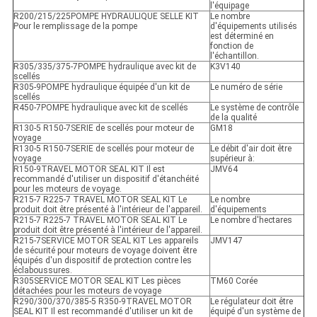
l'équipage
R200/215/225POMPE HYDRAULIQUE SELLE KIT
Le nombre
Pour le remplissage de la pompe
d'équipements utilisés
est déterminé en
fonction de
l'échantillon.
R305/335/375-7POMPE hydraulique avec kit de
K3V140
scellés
R305-9POMPE hydraulique équipée d'un kit de
Le numéro de série
scellés
R450-7POMPE hydraulique avec kit de scellés
Le système de contrôle
de la qualité
R130-5 R150-7SERIE de scellés pour moteur de
GM18
voyage
R130-5 R150-7SERIE de scellés pour moteur de
Le débit d'air doit être
voyage
supérieur à:
R150-9TRAVEL MOTOR SEAL KIT Il est
JMV64
recommandé d'utiliser un dispositif d'étanchéité
pour les moteurs de voyage.
R215-7 R225-7 TRAVEL MOTOR SEAL KIT Le
Le nombre
produit doit être présenté à l'intérieur de l'appareil.
d'équipements
R215-7 R225-7 TRAVEL MOTOR SEAL KIT Le
Le nombre d'hectares
produit doit être présenté à l'intérieur de l'appareil.
R215-7SERVICE MOTOR SEAL KIT Les appareils
JMV147
de sécurité pour moteurs de voyage doivent être
équipés d'un dispositif de protection contre les
éclaboussures.
R305SERVICE MOTOR SEAL KIT Les pièces
TM60 Corée
détachées pour les moteurs de voyage
R290/300/370/385-5 R350-9TRAVEL MOTOR
Le régulateur doit être
SEAL KIT Il est recommandé d'utiliser un kit de
équipé d'un système de