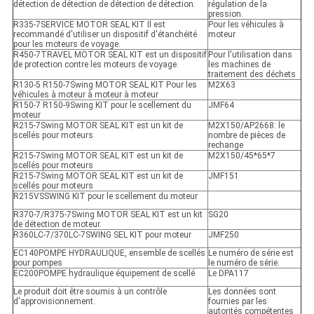
détection de détection de détection de détection.
régulation de la
pression.
R335-7SERVICE MOTOR SEAL KIT Il est
Pour les véhicules à
recommandé d'utiliser un dispositif d'étanchéité
moteur
pour les moteurs de voyage.
R450-7TRAVEL MOTOR SEAL KIT est un dispositif
Pour l'utilisation dans
de protection contre les moteurs de voyage.
les machines de
traitement des déchets
R130-5 R150-7Swing MOTOR SEAL KIT Pour les
M2X63
véhicules à moteur à moteur à moteur
R150-7 R150-9Swing KIT pour le scellement du
JMF64
moteur
R215-7Swing MOTOR SEAL KIT est un kit de
M2X150/AP2668: le
scellés pour moteurs
nombre de pièces de
rechange
R215-7Swing MOTOR SEAL KIT est un kit de
M2X150/45*65*7
scellés pour moteurs
R215-7Swing MOTOR SEAL KIT est un kit de
JMF151
scellés pour moteurs
R215VSSWING KIT pour le scellement du moteur
R370-7/R375-7Swing MOTOR SEAL KIT est un kit
SG20
de détection de moteur.
R360LC-7/370LC-7SWING SEL KIT pour moteur
JMF250
EC140POMPE HYDRAULIQUE, ensemble de scellés
Le numéro de série est
pour pompes
le numéro de série.
EC200POMPE hydraulique équipement de scellé
Le DPA117
Le produit doit être soumis à un contrôle
Les données sont
d'approvisionnement.
fournies par les
autorités compétentes