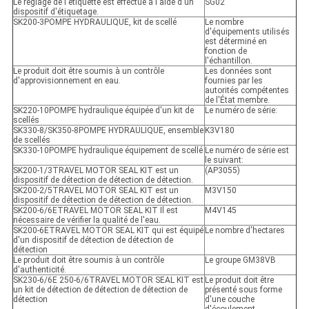
Le réglage de l'étiquette est effectué à l'aide d'un
SG02
dispositif d'étiquetage.
SK200-3POMPE HYDRAULIQUE, kit de scellé
Le nombre
d'équipements utilisés
est déterminé en
fonction de
l'échantillon.
Le produit doit être soumis à un contrôle
Les données sont
d'approvisionnement en eau.
fournies par les
autorités compétentes
de l'État membre.
SK220-10POMPE hydraulique équipée d'un kit de
Le numéro de série:
scellés
SK330-8/SK350-8POMPE HYDRAULIQUE, ensemble
K3V180
de scellés
SK330-10POMPE hydraulique équipement de scellé
Le numéro de série est
le suivant:
SK200-1/3TRAVEL MOTOR SEAL KIT est un
(AP3055)
dispositif de détection de détection de détection.
SK200-2/5TRAVEL MOTOR SEAL KIT est un
M3V150
dispositif de détection de détection de détection.
SK200-6/6ETRAVEL MOTOR SEAL KIT Il est
M4V145
nécessaire de vérifier la qualité de l'eau.
SK200-6ETRAVEL MOTOR SEAL KIT qui est équipé
Le nombre d'hectares
d'un dispositif de détection de détection de
détection
Le produit doit être soumis à un contrôle
Le groupe GM38VB
d'authenticité.
SK230-6/6E 250-6/6TRAVEL MOTOR SEAL KIT est
Le produit doit être
un kit de détection de détection de détection de
présenté sous forme
détection
d'une couche