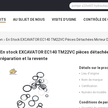
ITS
AU SUJET DE NOUS
VISITE D'USINE
CONTRÔLE DE 
on
En Stock EXCAVATOR EC140 TM22VC Pièces Détachées Moteur De V
En stock EXCAVATOR EC140 TM22VC pièces détachées 
réparation et la revente
Détails sur le prod
Lieu d'origine:
Nom de marque:
Certification:
Numéro de modèle:
Conditions de pai