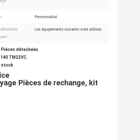
age:
r:
Personnalisé
 détachées
Les équipements suivants sont utilisés:
sant::
e Pièces détachées
,
EC140 TM22VC
,
n stock
ice
age Pièces de rechange, kit