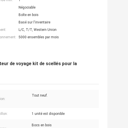
nde min:
1
Négociable
Boîte en bois
Basé sur l'inventaire
ent:
L/C, T/T, Western Union
ionnement:
5000 ensembles par mois
r de voyage kit de scellés pour la
Tout neuf.
ion:
illon:
1 unité est disponible
Bocs en bois