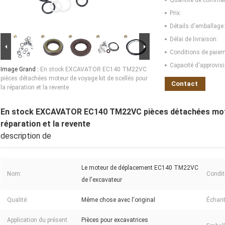
Quantité de comma
Prix:
Détails d'emballage:
Délai de livraison:
Conditions de paiem
Capacité d'approvis
Image Grand :
En stock EXCAVATOR EC140 TM22VC
pièces détachées moteur de voyage kit de scellés pour
Contact
la réparation et la revente
En stock EXCAVATOR EC140 TM22VC pièces détachées moteu
réparation et la revente
description de
Le moteur de déplacement EC140 TM22VC
Nom:
Condit
de l'excavateur
Qualité:
Même chose avec l'original
Échant
Application du présent
Pièces pour excavatrices