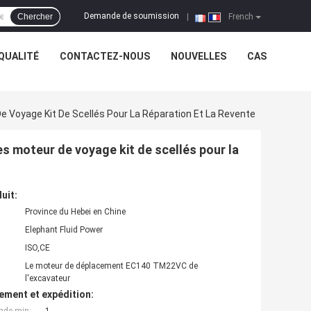
Demande de soumission
Chercher
|
French
QUALITÉ
CONTACTEZ-NOUS
NOUVELLES
CAS
oyage Kit De Scellés Pour La Réparation Et La Revente
moteur de voyage kit de scellés pour la
uit:
Province du Hebei en Chine
Elephant Fluid Power
ISO,CE
Le moteur de déplacement EC140 TM22VC de
l'excavateur
ement et expédition: