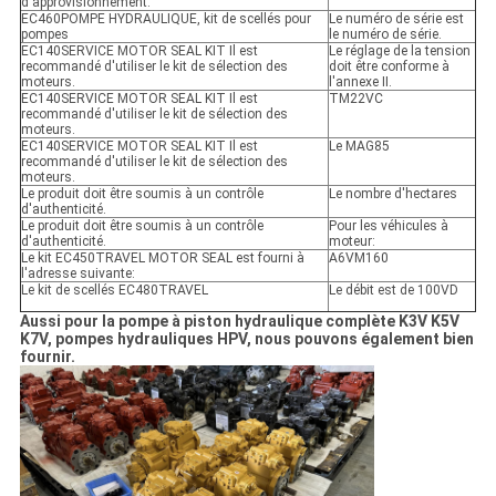
d'approvisionnement.
EC460POMPE HYDRAULIQUE, kit de scellés pour
Le numéro de série est
pompes
le numéro de série.
EC140SERVICE MOTOR SEAL KIT Il est
Le réglage de la tension
recommandé d'utiliser le kit de sélection des
doit être conforme à
moteurs.
l'annexe II.
EC140SERVICE MOTOR SEAL KIT Il est
TM22VC
recommandé d'utiliser le kit de sélection des
moteurs.
EC140SERVICE MOTOR SEAL KIT Il est
Le MAG85
recommandé d'utiliser le kit de sélection des
moteurs.
Le produit doit être soumis à un contrôle
Le nombre d'hectares
d'authenticité.
Le produit doit être soumis à un contrôle
Pour les véhicules à
d'authenticité.
moteur:
Le kit EC450TRAVEL MOTOR SEAL est fourni à
A6VM160
l'adresse suivante:
Le kit de scellés EC480TRAVEL
Le débit est de 100VD
Aussi pour la pompe à piston hydraulique complète K3V K5V
K7V, pompes hydrauliques HPV, nous pouvons également bien
fournir.