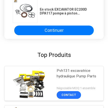
En stock EXCAVATOR EC200D
DPA117 pompe à piston
hydraulique pièces de rechange
kit de scellement pour réparation
et revente
Continuer
Top Produits
Pvh131 excavatrice
hydraulique Pump Parts
Négociable MOQ:1 ensemble
CONTACT