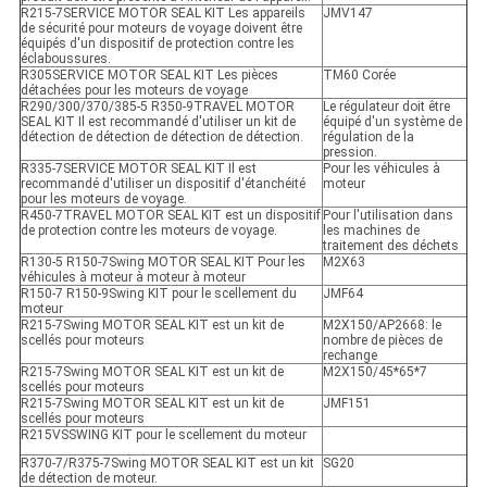
R215-7SERVICE MOTOR SEAL KIT Les appareils
JMV147
de sécurité pour moteurs de voyage doivent être
équipés d'un dispositif de protection contre les
éclaboussures.
R305SERVICE MOTOR SEAL KIT Les pièces
TM60 Corée
détachées pour les moteurs de voyage
R290/300/370/385-5 R350-9TRAVEL MOTOR
Le régulateur doit être
SEAL KIT Il est recommandé d'utiliser un kit de
équipé d'un système de
détection de détection de détection de détection.
régulation de la
pression.
R335-7SERVICE MOTOR SEAL KIT Il est
Pour les véhicules à
recommandé d'utiliser un dispositif d'étanchéité
moteur
pour les moteurs de voyage.
R450-7TRAVEL MOTOR SEAL KIT est un dispositif
Pour l'utilisation dans
de protection contre les moteurs de voyage.
les machines de
traitement des déchets
R130-5 R150-7Swing MOTOR SEAL KIT Pour les
M2X63
véhicules à moteur à moteur à moteur
R150-7 R150-9Swing KIT pour le scellement du
JMF64
moteur
R215-7Swing MOTOR SEAL KIT est un kit de
M2X150/AP2668: le
scellés pour moteurs
nombre de pièces de
rechange
R215-7Swing MOTOR SEAL KIT est un kit de
M2X150/45*65*7
scellés pour moteurs
R215-7Swing MOTOR SEAL KIT est un kit de
JMF151
scellés pour moteurs
R215VSSWING KIT pour le scellement du moteur
R370-7/R375-7Swing MOTOR SEAL KIT est un kit
SG20
de détection de moteur.