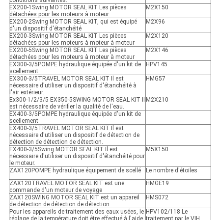
conditions suivantes:
EX200-1Swing MOTOR SEAL KIT Les pièces
M2X150
détachées pour les moteurs à moteur
EX200-2Swing MOTOR SEAL KIT, qui est équipé
M2X96
d'un dispositif d'étanchéité
EX200-3Swing MOTOR SEAL KIT Les pièces
M2X120
détachées pour les moteurs à moteur à moteur
EX200-5Swing MOTOR SEAL KIT Les pièces
M2X146
détachées pour les moteurs à moteur à moteur
EX300-3/5POMPE hydraulique équipée d'un kit de
HPV145
scellement
EX300-3/5TRAVEL MOTOR SEAL KIT Il est
HMG57
nécessaire d'utiliser un dispositif d'étanchéité à
l'air extérieur.
Ex300-1/2/3/5 EX350-5SWING MOTOR SEAL KIT Il
M2X210
est nécessaire de vérifier la qualité de l'eau.
EX400-3/5POMPE hydraulique équipée d'un kit de
scellement
EX400-3/5TRAVEL MOTOR SEAL KIT Il est
nécessaire d'utiliser un dispositif de détection de
détection de détection de détection.
EX400-3/5Swing MOTOR SEAL KIT Il est
M5X150
nécessaire d'utiliser un dispositif d'étanchéité pour
le moteur.
ZAX120POMPE hydraulique équipement de scellé
Le nombre d'étoiles
ZAX120TRAVEL MOTOR SEAL KIT est une
HMGE19
commande d'un moteur de voyage
ZAX120SWING MOTOR SEAL KIT est un appareil
HMS072
de détection de détection de détection
Pour les appareils de traitement des eaux usées, le
HPV102/118 Le
réglage de la température doit être effectué à l'aide
traitement par le VIH