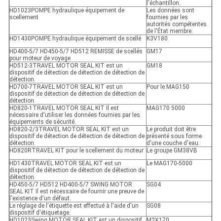
l'échantillon.
HD1023POMPE hydraulique équipement de
Les données sont
scellement
fournies par les
autorités compétentes
de l'État membre.
HD1430POMPE hydraulique équipement de scellé
K3V180
HD400-5/7 HD450-5/7 HD512 REMISSE de scellés
GM17
pour moteur de voyage
HD512-3TRAVEL MOTOR SEAL KIT est un
GM18
dispositif de détection de détection de détection de
détection.
HD700-7TRAVEL MOTOR SEAL KIT est un
Pour le MAG150
dispositif de détection de détection de détection de
détection.
HD820-1TRAVEL MOTOR SEAL KIT Il est
MAG170 5000
nécessaire d'utiliser les données fournies par les
équipements de sécurité.
HD820-2/3TRAVEL MOTOR SEAL KIT est un
Le produit doit être
dispositif de détection de détection de détection de
présenté sous forme
détection.
d'une couche d'eau.
HD820RTRAVEL KIT pour le scellement du moteur
Le groupe GM38VB
HD1430TRAVEL MOTOR SEAL KIT est un
Le MAG170-5000
dispositif de détection de détection de détection de
détection.
HD450-5/7 HD512 HD400-5/7 SWING MOTOR
SG04
SEAL KIT Il est nécessaire de fournir une preuve de
l'existence d'un défaut.
Le réglage de l'étiquette est effectué à l'aide d'un
SG08
dispositif d'étiquetage.
HD1023Swing MOTOR SEAL KIT est un dispositif
M2X170