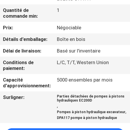
Quantité de
1
CONTRÔLE
commande min:
DE
Prix:
Négociable
QUALITÉ
Détails d'emballage:
Boîte en bois
CONTACTEZ-
Délai de livraison:
Basé sur l'inventaire
NOUS
Conditions de
L/C, T/T, Western Union
paiement:
NOUVELLES
Capacité
5000 ensembles par mois
d'approvisionnement:
Surligner:
Parties détachées de pompes à pistons
CAS
hydrauliques EC200D
,
,
Pompes à piston hydraulique excavateur
PLAN
DPA117 pompe à piston hydraulique
DU