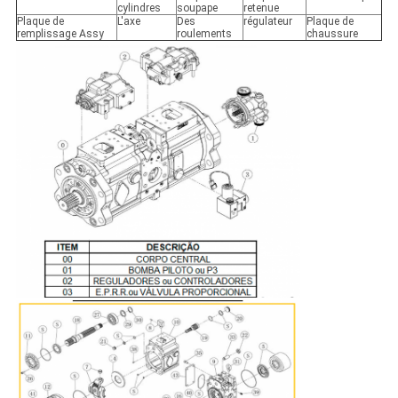
cylindres
soupape
retenue
Plaque de
L'axe
Des
régulateur
Plaque de
remplissage Assy
roulements
chaussure