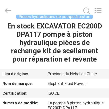
-
2026
Elephant
Fluid
Power
Pièces hydrauliques de pompe à piston
Co.,Ltd.
All
En stock EXCAVATOR EC200D
MAISON
Rights
Reserved.
DPA117 pompe à piston
PRODUITS
hydraulique pièces de
rechange kit de scellement
AU
pour réparation et revente
SUJET
DE
Lieu d'origine:
Province du Hebei en Chine
NOUS
Nom de marque:
Elephant Fluid Power
Certification:
ISO,CE
VISITE
Numéro de modèle:
La pompe à piston hydraulique
D'USINE
EC200D DPA117