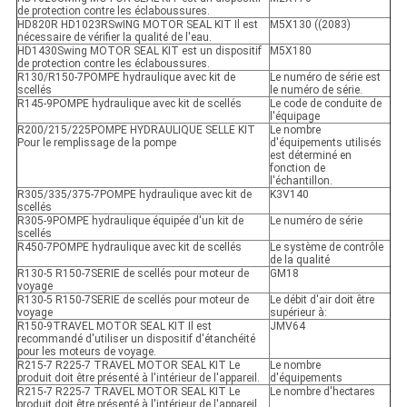
de protection contre les éclaboussures.
HD820R HD1023RSwING MOTOR SEAL KIT Il est
M5X130 ((2083)
nécessaire de vérifier la qualité de l'eau.
HD1430Swing MOTOR SEAL KIT est un dispositif
M5X180
de protection contre les éclaboussures.
R130/R150-7POMPE hydraulique avec kit de
Le numéro de série est
scellés
le numéro de série.
R145-9POMPE hydraulique avec kit de scellés
Le code de conduite de
l'équipage
R200/215/225POMPE HYDRAULIQUE SELLE KIT
Le nombre
Pour le remplissage de la pompe
d'équipements utilisés
est déterminé en
fonction de
l'échantillon.
R305/335/375-7POMPE hydraulique avec kit de
K3V140
scellés
R305-9POMPE hydraulique équipée d'un kit de
Le numéro de série
scellés
R450-7POMPE hydraulique avec kit de scellés
Le système de contrôle
de la qualité
R130-5 R150-7SERIE de scellés pour moteur de
GM18
voyage
R130-5 R150-7SERIE de scellés pour moteur de
Le débit d'air doit être
voyage
supérieur à:
R150-9TRAVEL MOTOR SEAL KIT Il est
JMV64
recommandé d'utiliser un dispositif d'étanchéité
pour les moteurs de voyage.
R215-7 R225-7 TRAVEL MOTOR SEAL KIT Le
Le nombre
produit doit être présenté à l'intérieur de l'appareil.
d'équipements
R215-7 R225-7 TRAVEL MOTOR SEAL KIT Le
Le nombre d'hectares
produit doit être présenté à l'intérieur de l'appareil.