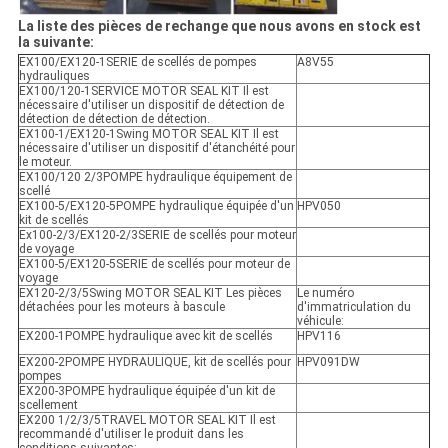
La liste des pièces de rechange que nous avons en stock est
la suivante:
EX100/EX120-1SERIE de scellés de pompes
A8V55
hydrauliques
EX100/120-1SERVICE MOTOR SEAL KIT Il est
nécessaire d'utiliser un dispositif de détection de
détection de détection de détection.
EX100-1/EX120-1Swing MOTOR SEAL KIT Il est
nécessaire d'utiliser un dispositif d'étanchéité pour
le moteur.
EX100/120 2/3POMPE hydraulique équipement de
scellé
EX100-5/EX120-5POMPE hydraulique équipée d'un
HPV050
kit de scellés
Ex100-2/3/EX120-2/3SERIE de scellés pour moteur
de voyage
EX100-5/EX120-5SERIE de scellés pour moteur de
voyage
EX120-2/3/5Swing MOTOR SEAL KIT Les pièces
Le numéro
détachées pour les moteurs à bascule
d'immatriculation du
véhicule:
EX200-1POMPE hydraulique avec kit de scellés
HPV116
EX200-2POMPE HYDRAULIQUE, kit de scellés pour
HPV091DW
pompes
EX200-3POMPE hydraulique équipée d'un kit de
scellement
EX200 1/2/3/5TRAVEL MOTOR SEAL KIT Il est
recommandé d'utiliser le produit dans les