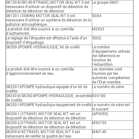
SK130-8/SK140-8TRAVEL MOTOR SEAL KIT Il est
Le groupe GM21
nécessaire d'utiliser un dispositif de détection de
détection de détection de détection.
SK120-1/3SWING MOTOR SEAL KIT Il est
SG04
nécessaire d'utiliser un système de détection de la
pollution atmosphérique.
Le produit doit être soumis à un contrôle
M2X63
d'authenticité.
Le réglage de l'étiquette est effectué à l'aide d'un
SG02
dispositif d'étiquetage.
SK200-3POMPE HYDRAULIQUE, kit de scellé
Le nombre
d'équipements utilisés
est déterminé en
fonction de
l'échantillon.
Le produit doit être soumis à un contrôle
Les données sont
d'approvisionnement en eau.
fournies par les
autorités compétentes
de l'État membre.
SK220-10POMPE hydraulique équipée d'un kit de
Le numéro de série:
scellés
SK330-8/SK350-8POMPE HYDRAULIQUE, ensemble
K3V180
de scellés
SK330-10POMPE hydraulique équipement de scellé
Le numéro de série est
le suivant:
SK200-1/3TRAVEL MOTOR SEAL KIT est un
(AP3055)
dispositif de détection de détection de détection.
SK200-2/5TRAVEL MOTOR SEAL KIT est un
M3V150
dispositif de détection de détection de détection.
SK200-6/6ETRAVEL MOTOR SEAL KIT Il est
M4V145
nécessaire de vérifier la qualité de l'eau.