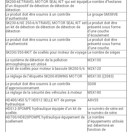
SK200-6ETRAVEL MOTOR SEAL KIT qui est équipé
Le nombre d'hectares
d'un dispositif de détection de détection de
détection
Le produit doit être soumis à un contrôle
Le groupe GM38VB
d'authenticité.
SK230-6/6E 250-6/6TRAVEL MOTOR SEAL KIT est
Le produit doit être
un kit de détection de détection de détection de
présenté sous forme
détection
d'une couche
d'écoulement.
Le produit doit être soumis à un contrôle
Le produit doit être
d'authenticité.
présenté sous forme
d'une couche.
SK330/350-8KIT de scellés pour moteur de voyage
Le nombre de sièges
Le système de détection de la pollution
M2X150
atmosphérique est utilisé.
Le kit de scellés pour moteur à bascule SK200-5/6
M2X120
Le réglage de l'étiquette SK200-8SWING MOTOR
M5X130 ((2083)
Le produit doit être soumis à un contrôle
SG08
d'approvisionnement.
Le réglage de la sécurité des véhicules à moteur
M5X180
HD400/450 5/7 HD512 SELLE KIT de pompe
A8V55
hydraulique
HD512-3POMPE hydraulique équipée d'un kit de
Le numéro de série est
scellés
le numéro de série.
HD700/HD820POMPE hydraulique équipement de
Le nombre
scellement
d'équipements utilisés
est déterminé en
fonction de