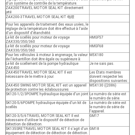
d'un système de contrôle de la température.
ZAX200TRAVEL MOTOR SEAL KIT directement
jeté
ZAX200-3TRAVEL MOTOR SEAL KIT 电喷
Pour les appareils de traitement des eaux usées, le
réglage de la température doit être effectué à l'aide
d'un dispositif d'étanchéité.
Le kit de scellés pour moteur de voyage
HMGF57
ZAX330/350/360
Le kit de scellés pour moteur de voyage
HMGF68
ZAX330/350/360
Pour les véhicules à moteur à engrenage, la valeur
M5X180
de l'échantillon doit être égale ou supérieure à:
Le kit de scellement de la pompe hydraulique
Je ne sais pas.
ZAX450
ZAX450TRAVEL MOTOR SEAL KIT Il est
Les États membres
nécessaire de le mettre à jour.
doivent respecter les
dispositions suivantes:
ZAX450 SWING MOTOR SEAL KIT est un appareil
M5X130 ((2086)
de protection contre les éclaboussures
SK120-1/2/3POMPE hydraulique équipée d'un joint
Le numéro de série est
le numéro de série.
SK120-5/6POMPE hydraulique équipée d'un kit de
Le numéro de série est
scellés
le numéro de série de
l'appareil.
SK120-3/5/6TRAVEL MOTOR SEAL KIT Il est
GM17
nécessaire d'utiliser le dispositif de détection de
détection de détection.
SK135SRETRAVEL MOTOR SEAL KIT Il s'agit d'un
GM18
équipement de détection de détection de détection.