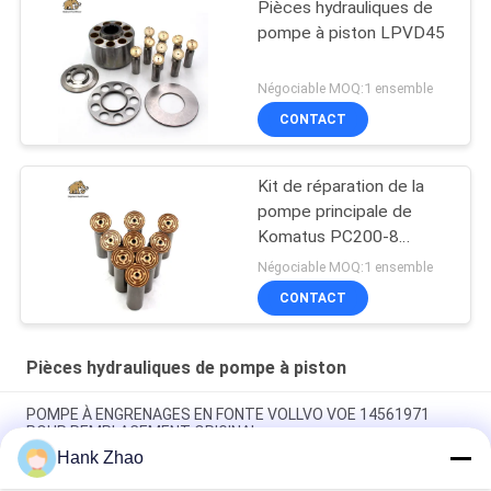
Pièces hydrauliques de
pompe à piston LPVD45
Négociable MOQ:1 ensemble
CONTACT
Kit de réparation de la
pompe principale de
Komatus PC200-8
Pompes hydrauliques
Négociable MOQ:1 ensemble
CONTACT
Pièces hydrauliques de pompe à piston
POMPE À ENGRENAGES EN FONTE VOLLVO VOE 14561971
POUR REMPLACEMENT ORIGINAL
Hank Zhao
POMPE À ENGRENAGES EN FONTE VOLLVO VOE 14537295