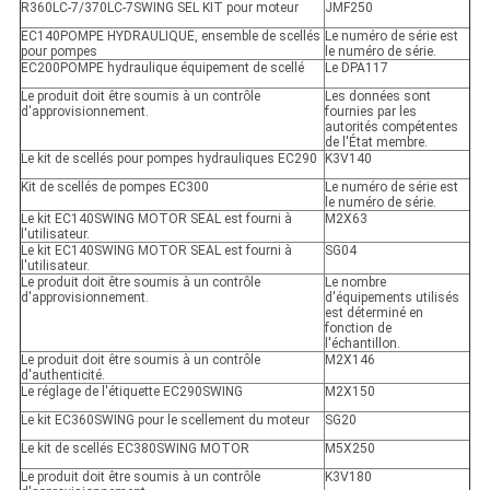
R360LC-7/370LC-7SWING SEL KIT pour moteur
JMF250
EC140POMPE HYDRAULIQUE, ensemble de scellés
Le numéro de série est
pour pompes
le numéro de série.
EC200POMPE hydraulique équipement de scellé
Le DPA117
Le produit doit être soumis à un contrôle
Les données sont
d'approvisionnement.
fournies par les
autorités compétentes
de l'État membre.
Le kit de scellés pour pompes hydrauliques EC290
K3V140
Kit de scellés de pompes EC300
Le numéro de série est
le numéro de série.
Le kit EC140SWING MOTOR SEAL est fourni à
M2X63
l'utilisateur.
Le kit EC140SWING MOTOR SEAL est fourni à
SG04
l'utilisateur.
Le produit doit être soumis à un contrôle
Le nombre
d'approvisionnement.
d'équipements utilisés
est déterminé en
fonction de
l'échantillon.
Le produit doit être soumis à un contrôle
M2X146
d'authenticité.
Le réglage de l'étiquette EC290SWING
M2X150
Le kit EC360SWING pour le scellement du moteur
SG20
Le kit de scellés EC380SWING MOTOR
M5X250
Le produit doit être soumis à un contrôle
K3V180